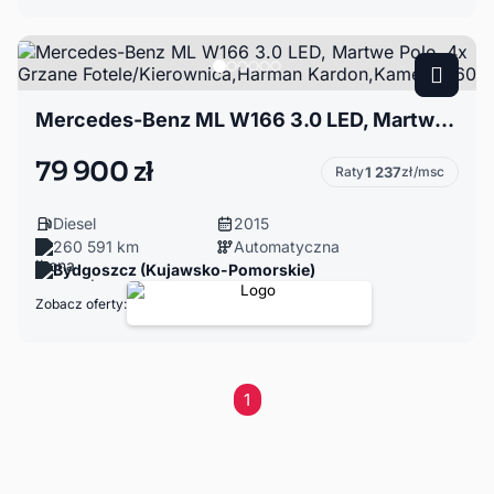
Mercedes-Benz ML W166 3.0 LED, Martwe Pole, 4x Grzane Fotele/Kierownica,Harman Kardon,Kamera 360
79 900 zł
Raty
1 237
zł/msc
Diesel
2015
260 591 km
Automatyczna
Bydgoszcz (Kujawsko-Pomorskie)
Zobacz oferty:
1