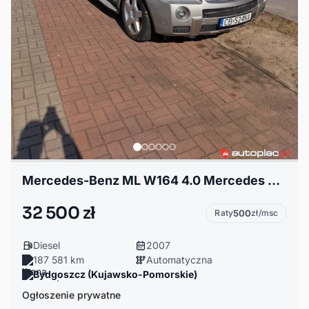
Mercedes-Benz ML W164 4.0 Mercedes ML420 AMG-Pakiet i Designo
32 500 zł
Raty
500
zł/msc
Diesel
2007
187 581 km
Automatyczna
Bydgoszcz (Kujawsko-Pomorskie)
Ogłoszenie prywatne