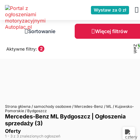
Wystaw za 0 zł
Sortowanie
Więcej filtrów
2
Aktywne filtry:
Strona główna
/
samochody osobowe
/
Mercedes-Benz
/
ML
/
Kujawsko-
Pomorskie
/
Bydgoszcz
Mercedes-Benz ML Bydgoszcz | Ogłoszenia
sprzedaży (3)
Oferty
1
- 3
z 3 znalezionych ogłoszeń