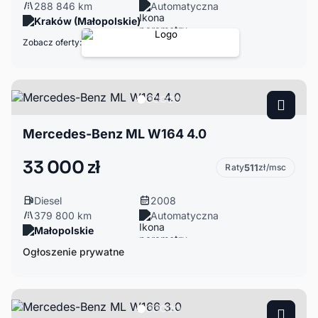
288 846 km
Automatyczna
Kraków (Małopolskie)
Zobacz oferty:
Mercedes-Benz ML W164 4.0
33 000 zł
Raty
511
zł/msc
Diesel
2008
379 800 km
Automatyczna
Małopolskie
Ogłoszenie prywatne