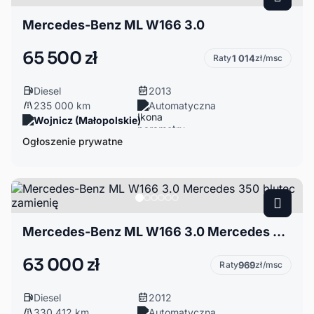
Mercedes-Benz ML W166 3.0
65 500 zł
Raty
1 014
zł/msc
Diesel
2013
235 000 km
Automatyczna
Wojnicz (Małopolskie)
Ogłoszenie prywatne
Mercedes-Benz ML W166 3.0 Mercedes 350 blutec zamienię
63 000 zł
Raty
969
zł/msc
Diesel
2012
330 412 km
Automatyczna