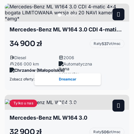
Mercedes-Benz ML W164 3.0 CDI 4-matic 4x4 bogata LIMITOWANA wersja alu 20 NAVI kamera *amg*
34 900 zł
Raty
537
zł/msc
Diesel
2006
266 000 km
Automatyczna
Chrzanów (Małopolskie)
Zobacz oferty:
Dreamcar
Tylko u nas
Mercedes-Benz ML W164 3.0
32 900 zł
Raty
506
zł/msc