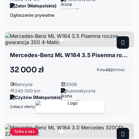
Zator (Małopolskie)
Ogłoszenie prywatne
Mercedes-Benz ML W164 3.5 Pisemna roczna gwarancja 350 4-Matic
32 000 zł
Raty
492
zł/msc
Benzyna
2006
240 000 km
Automatyczna
Czyżów (Małopolskie)
Zobacz oferty:
Tylko u nas