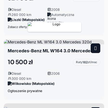
Diesel
2008
260 000 km
Automatyczna
Liszki (Małopolskie)
Zobacz oferty:
Mercedes-Benz ML W164 3.0 Mercedes 320d
10 500 zł
Raty
162
zł/msc
Diesel
2006
300 000 km
Wilkowisko (Małopolskie)
Ogłoszenie prywatne