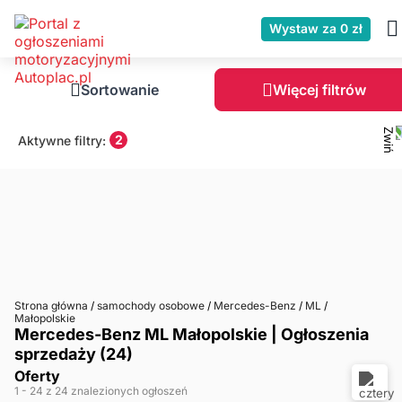
Wystaw za 0 zł
Sortowanie
Więcej filtrów
2
Aktywne filtry:
Strona główna
/
samochody osobowe
/
Mercedes-Benz
/
ML
/
Małopolskie
Mercedes-Benz ML Małopolskie | Ogłoszenia
sprzedaży (24)
Oferty
1
- 24
z 24 znalezionych ogłoszeń