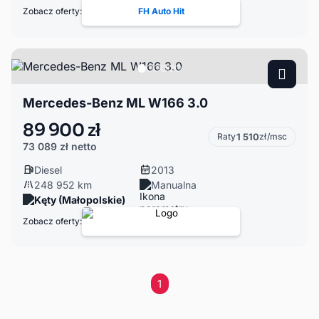
Zobacz oferty:
FH Auto Hit
Mercedes-Benz ML W166 3.0
89 900 zł
Raty
1 510
zł/msc
73 089 zł
netto
Diesel
2013
248 952 km
Manualna
Kęty (Małopolskie)
Zobacz oferty:
1