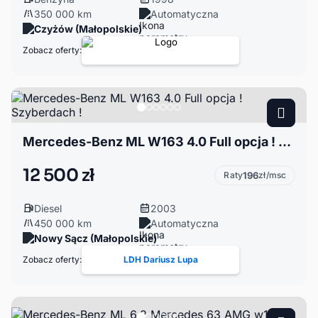
350 000 km
Automatyczna
Czyżów (Małopolskie)
Zobacz oferty:
Mercedes-Benz ML W163 4.0 Full opcja ! Szyberdach !
12 500 zł
Raty
196
zł/msc
Diesel
2003
450 000 km
Automatyczna
Nowy Sącz (Małopolskie)
Zobacz oferty:
LDH Dariusz Lupa