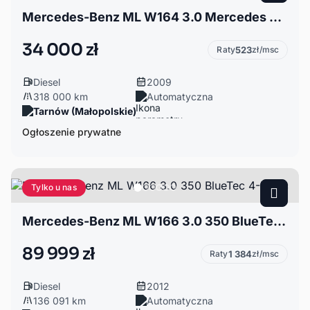
Mercedes-Benz ML W164 3.0 Mercedes 320CDI 224KM 4Matic
34 000 zł
Raty
523
zł/msc
Diesel
2009
318 000 km
Automatyczna
Tarnów (Małopolskie)
Ogłoszenie prywatne
Tylko u nas
Mercedes-Benz ML W166 3.0 350 BlueTec 4-Matic
89 999 zł
Raty
1 384
zł/msc
Diesel
2012
136 091 km
Automatyczna