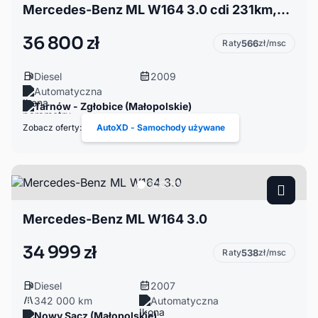
Mercedes-Benz ML W164 3.0 cdi 231km,2009
36 800 zł
Raty
566
zł/msc
Diesel
2009
Automatyczna
Tarnów - Zgłobice (Małopolskie)
Zobacz oferty:
AutoXD - Samochody używane
Mercedes-Benz ML W164 3.0
34 999 zł
Raty
538
zł/msc
Diesel
2007
342 000 km
Automatyczna
Nowy Sącz (Małopolskie)