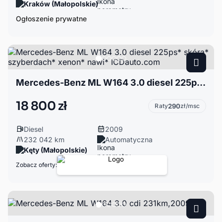
Kraków (Małopolskie)
Ogłoszenie prywatne
Mercedes-Benz ML W164 3.0 diesel 225ps* skóra* szyberdach* xenon* nawi* ICDauto.com
18 800 zł
Raty
290
zł/msc
Diesel
2009
232 042 km
Automatyczna
Kęty (Małopolskie)
Zobacz oferty: