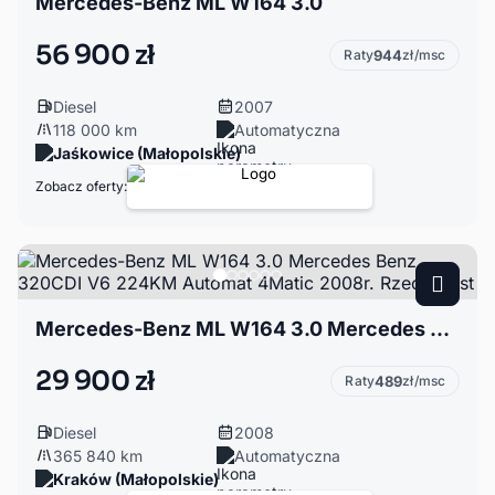
Mercedes-Benz ML W164 3.0
56 900 zł
Raty
944
zł/msc
Diesel
2007
118 000 km
Automatyczna
Jaśkowice (Małopolskie)
Zobacz oferty:
Mercedes-Benz ML W164 3.0 Mercedes Benz 320CDI V6 224KM Automat 4Matic 2008r. Rzeczywist
29 900 zł
Raty
489
zł/msc
Diesel
2008
365 840 km
Automatyczna
Kraków (Małopolskie)