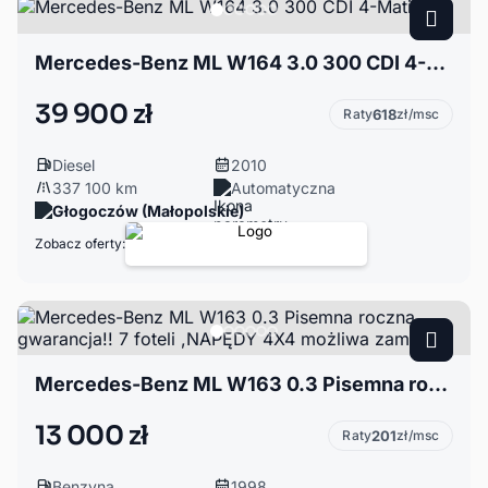
Mercedes-Benz ML W164 3.0 300 CDI 4-Matic
39 900 zł
Raty
618
zł/msc
Diesel
2010
337 100 km
Automatyczna
Głogoczów (Małopolskie)
Zobacz oferty:
Mercedes-Benz ML W163 0.3 Pisemna roczna gwarancja!! 7 foteli ,NAPĘDY 4X4 możliwa zamiana
13 000 zł
Raty
201
zł/msc
Benzyna
1998