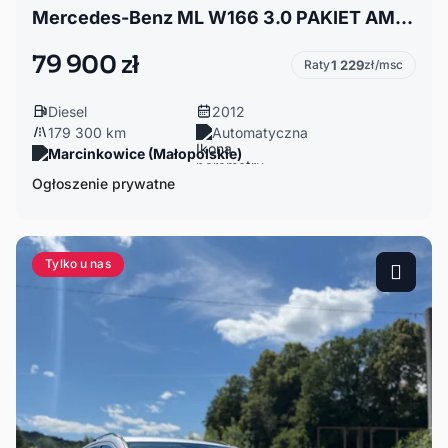
Mercedes-Benz ML W166 3.0 PAKIET AMG, NISKI PRZEBIEG, NORMA EURO 6, STAŁY 4x4
79 900 zł
Raty
1 229
zł/msc
Diesel
2012
179 300 km
Automatyczna
Marcinkowice (Małopolskie)
Ogłoszenie prywatne
Tylko u nas