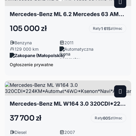
Mercedes-Benz ML 6.2 Mercedes 63 AMG w164
105 000 zł
Raty
1 615
zł/msc
Benzyna
2011
129 000 km
Automatyczna
Zakopane (Małopolskie)
Ogłoszenie prywatne
Mercedes-Benz ML W164 3.0 320CDI*224KM*Automat*4WD*Ksenon*Navi*Alcantara*2xPDC*Szyberdach
37 700 zł
Raty
605
zł/msc
Diesel
2007