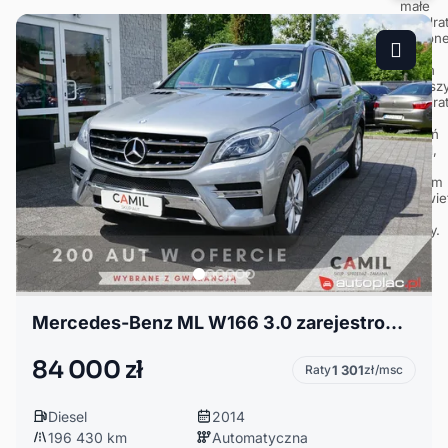
Mercedes-Benz ML W166 3.0 zarejestrowany, ubezpiecziony
84 000 zł
Raty
1 301
zł/msc
Diesel
2014
196 430 km
Automatyczna