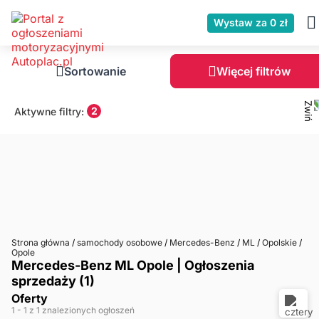
Wystaw za 0 zł
Sortowanie
Więcej filtrów
2
Aktywne filtry:
Strona główna
/
samochody osobowe
/
Mercedes-Benz
/
ML
/
Opolskie
/
Opole
Mercedes-Benz ML Opole | Ogłoszenia
sprzedaży (1)
Oferty
1
- 1
z 1 znalezionych ogłoszeń