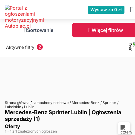
Wystaw za 0 zł
Sortowanie
Więcej filtrów
2
Aktywne filtry:
Strona główna
/
samochody osobowe
/
Mercedes-Benz
/
Sprinter
/
Lubelskie
/
Lublin
Mercedes-Benz Sprinter Lublin | Ogłoszenia
sprzedaży (1)
Oferty
1
- 1
z 1 znalezionych ogłoszeń