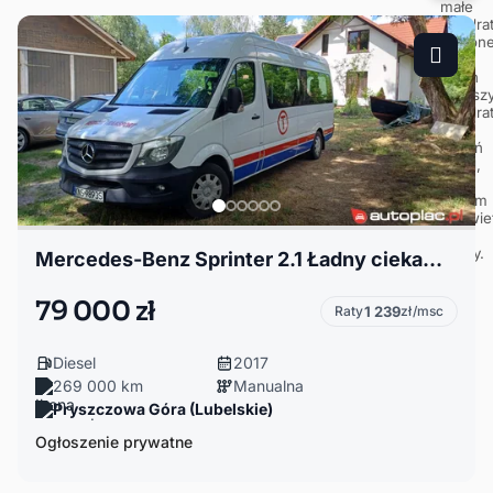
Mercedes-Benz Sprinter 2.1 Ładny ciekawa zabudowa
79 000 zł
Raty
1 239
zł/msc
Diesel
2017
269 000 km
Manualna
Pryszczowa Góra (Lubelskie)
Ogłoszenie prywatne