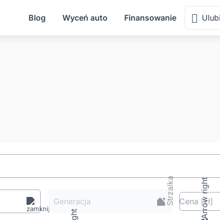
Blog
Wyceń auto
Finansowanie
Ulub
Generacja
Cena
[zł
]