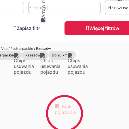
Przebieg
Rzeszów
Zapisz filtr
Więcej filtrów
/
Vito
/
Podkarpackie
/
Rzeszów
arpackie
Rzeszów
Do 20 km