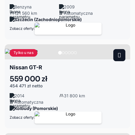
Benzyna
2009
121 560 km
Automatyczna
Szczecin (Zachodniopomorskie)
Zobacz oferty:
Tylko u nas
Nissan GT-R
559 000 zł
454 471 zł
netto
2014
31 800 km
Automatyczna
Kolbudy (Pomorskie)
Zobacz oferty: