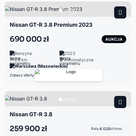
Nissan GT-R 3.8 Premium 2023
690 000 zł
AUKCJA
Benzyna
2023
29 km
Automatyczna
Warszawa (Mazowieckie)
Zobacz oferty:
Nissan GT-R 3.8
259 900 zł
Raty
4 026
zł/msc