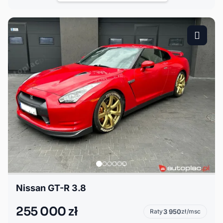
Nissan GT-R 3.8
255 000 zł
Raty
3 950
zł/msc