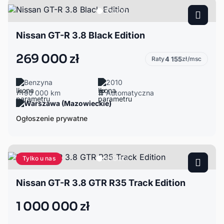
Nissan GT-R 3.8 Black Edition
269 000 zł
Raty
4 155
zł/msc
Benzyna
2010
90 000 km
Automatyczna
Warszawa (Mazowieckie)
Ogłoszenie prywatne
Tylko u nas
Nissan GT-R 3.8 GTR R35 Track Edition
1 000 000 zł