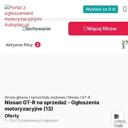
Wystaw za 0 zł
Sortowanie
Więcej filtrów
2
Aktywne filtry:
Strona główna
/
samochody osobowe
/
Nissan
/
GT-R
Nissan GT-R na sprzedaż - Ogłoszenia
motoryzacyjne (13)
Oferty
1
- 13
z 13 znalezionych ogłoszeń