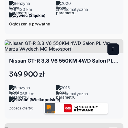
Benzyna
2020
9 430 km
Automatyczna
Żywiec (Śląskie)
Ogłoszenie prywatne
Nissan GT-R 3.8 V6 550KM 4WD Salon PL Vat Marża \Wydech MG Motosport
349 900 zł
Benzyna
2015
73 068 km
Automatyczna
Poznań (Wielkopolskie)
Zobacz oferty: