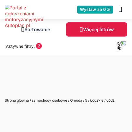
Wystaw za 0 zł
Sortowanie
Więcej filtrów
2
Aktywne filtry:
Strona główna
/
samochody osobowe
/
Omoda
/
5
/
Łódzkie
/
Łódź