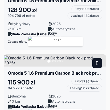
Omoda 5 1.5 Premium Wyprzedaż rocznika 2025
128 900 zł
Raty
1 996
zł/msc
104 796 zł
netto
Leasing
1 132
zł/msc
Hybrydowy
2025
10 km
Automatyczna
Biała Podlaska (Lubelskie)
Zobacz oferty:
Omoda 5 1.6 Premium Carbon Black rok prod. 2025r
115 900 zł
Raty
1 795
zł/msc
94 227 zł
netto
Leasing
1 027
zł/msc
Benzyna
2025
0 km
Automatyczna
Biała Podlaska (Lubelskie)