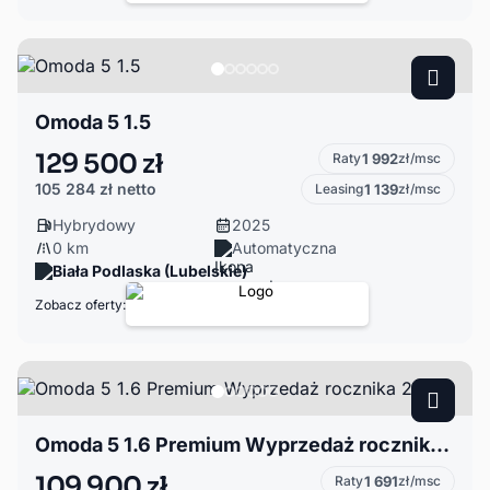
Omoda 5 1.5
129 500 zł
Raty
1 992
zł/msc
105 284 zł
netto
Leasing
1 139
zł/msc
Hybrydowy
2025
0 km
Automatyczna
Biała Podlaska (Lubelskie)
Zobacz oferty:
Omoda 5 1.6 Premium Wyprzedaż rocznika 2025
109 900 zł
Raty
1 691
zł/msc