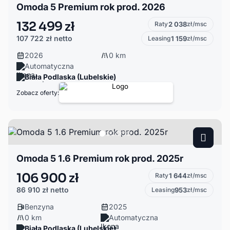
Omoda 5 Premium rok prod. 2026
132 499 zł
Raty
2 038
zł/msc
107 722 zł
netto
Leasing
1 159
zł/msc
2026
0 km
Automatyczna
Biała Podlaska (Lubelskie)
Zobacz oferty:
Omoda 5 1.6 Premium rok prod. 2025r
106 900 zł
Raty
1 644
zł/msc
86 910 zł
netto
Leasing
953
zł/msc
Benzyna
2025
0 km
Automatyczna
Biała Podlaska (Lubelskie)