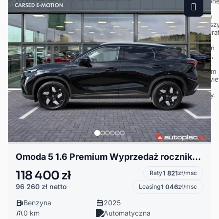
Omoda 5 1.6 Premium Wyprzedaż rocznika 2025
118 400 zł
Raty
1 821
zł/msc
96 260 zł
netto
Leasing
1 046
zł/msc
Benzyna
2025
0 km
Automatyczna