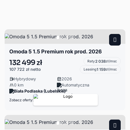
Omoda 5 1.5 Premium rok prod. 2026
132 499 zł
Raty
2 038
zł/msc
107 722 zł
netto
Leasing
1 159
zł/msc
Hybrydowy
2026
0 km
Automatyczna
Biała Podlaska (Lubelskie)
Zobacz oferty: