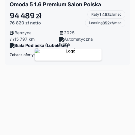
Omoda 5 1.6 Premium Salon Polska
94 489 zł
Raty
1 453
zł/msc
76 820 zł
netto
Leasing
852
zł/msc
Benzyna
2025
15 797 km
Automatyczna
Biała Podlaska (Lubelskie)
Zobacz oferty: