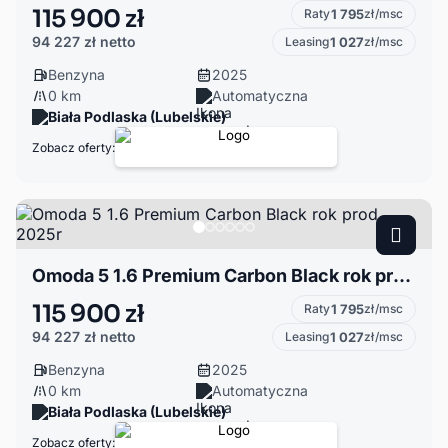
115 900 zł
Raty
1 795
zł/msc
94 227 zł
netto
Leasing
1 027
zł/msc
Benzyna
2025
0 km
Automatyczna
Biała Podlaska (Lubelskie)
Zobacz oferty:
Omoda 5 1.6 Premium Carbon Black rok prod. 2025r
115 900 zł
Raty
1 795
zł/msc
94 227 zł
netto
Leasing
1 027
zł/msc
Benzyna
2025
0 km
Automatyczna
Biała Podlaska (Lubelskie)
Zobacz oferty: