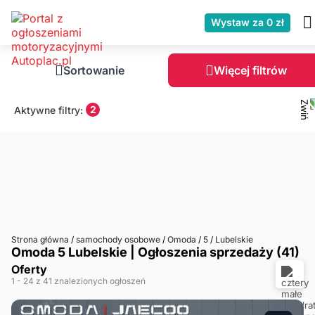
Wystaw za 0 zł
Sortowanie
Więcej filtrów
2
Aktywne filtry:
Strona główna
/
samochody osobowe
/
Omoda
/
5
/
Lubelskie
Omoda 5 Lubelskie | Ogłoszenia sprzedaży (41)
Oferty
1
- 24
z 41 znalezionych ogłoszeń