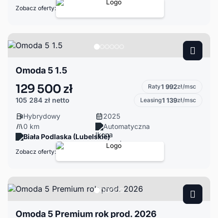
Zobacz oferty:
Omoda 5 1.5
129 500 zł
Raty
1 992
zł/msc
105 284 zł
netto
Leasing
1 139
zł/msc
Hybrydowy
2025
0 km
Automatyczna
Biała Podlaska (Lubelskie)
Zobacz oferty:
Omoda 5 Premium rok prod. 2026