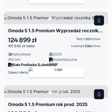
Omoda 5 1.5 Premium Wyprzedaż rocznika 2025
124 899 zł
Raty
1 921
zł/msc
101 543 zł
netto
Leasing
1 098
zł/msc
Hybrydowy
2025
0 km
Automatyczna
Biała Podlaska (Lubelskie)
Zobacz oferty:
Omoda 5 1.5 Premium rok prod. 2025