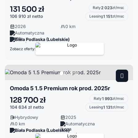
131 500 zł
Raty
2 023
zł/msc
106 910 zł
netto
Leasing
1 151
zł/msc
2026
0 km
Automatyczna
Biała Podlaska (Lubelskie)
Zobacz oferty:
Omoda 5 1.5 Premium rok prod. 2025r
128 700 zł
Raty
1 993
zł/msc
104 634 zł
netto
Leasing
1 131
zł/msc
Hybrydowy
2025
0 km
Automatyczna
Biała Podlaska (Lubelskie)