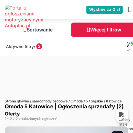
Wystaw za 0 zł
Sortowanie
Więcej filtrów
2
Aktywne filtry:
Strona główna
/
samochody osobowe
/
Omoda
/
5
/
Śląskie
/
Katowice
Omoda 5 Katowice | Ogłoszenia sprzedaży (2)
Oferty
1
- 2
z 2 znalezionych ogłoszeń