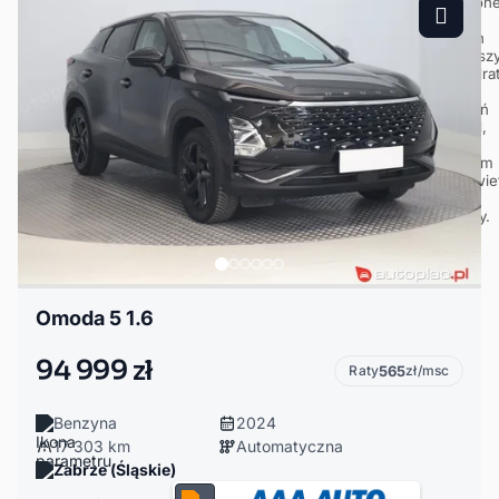
Omoda 5 1.6
94 999 zł
Raty
565
zł/msc
Benzyna
2024
17 303 km
Automatyczna
Zabrze (Śląskie)