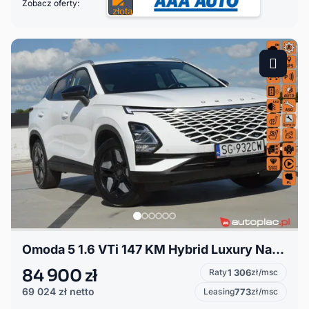
Zobacz oferty:
Omoda 5 1.6 VTi 147 KM Hybrid Luxury Navi PL/ Skóra/ Kamera/ Grzania
84 900 zł
Raty
1 306
zł/msc
69 024 zł
netto
Leasing
773
zł/msc