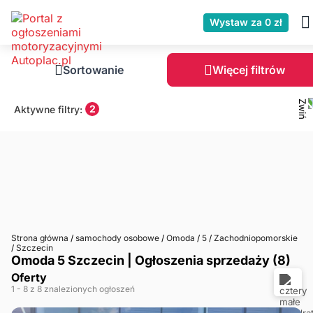
Wystaw za 0 zł
Sortowanie
Więcej filtrów
2
Aktywne filtry:
Strona główna
/
samochody osobowe
/
Omoda
/
5
/
Zachodniopomorskie
/
Szczecin
Omoda 5 Szczecin | Ogłoszenia sprzedaży (8)
Oferty
1
- 8
z 8 znalezionych ogłoszeń