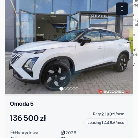
Omoda 5
Raty
2 100
zł/msc
136 500 zł
Leasing
1 448
zł/msc
Hybrydowy
2026