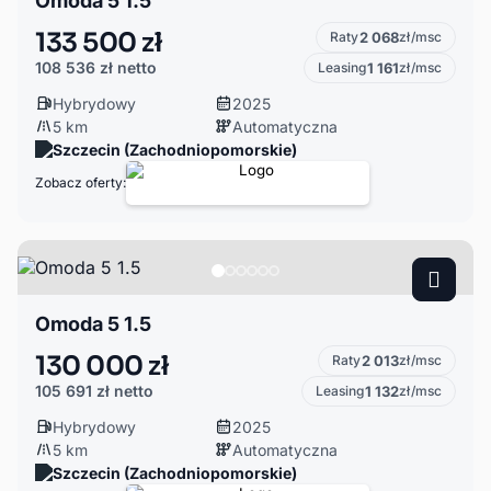
Omoda 5 1.5
133 500 zł
Raty
2 068
zł/msc
108 536 zł
netto
Leasing
1 161
zł/msc
Hybrydowy
2025
5 km
Automatyczna
Szczecin (Zachodniopomorskie)
Zobacz oferty:
Omoda 5 1.5
130 000 zł
Raty
2 013
zł/msc
105 691 zł
netto
Leasing
1 132
zł/msc
Hybrydowy
2025
5 km
Automatyczna
Szczecin (Zachodniopomorskie)