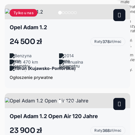
Tylko u nas
Opel Adam 1.2
24 500 zł
Raty
378
zł/msc
Benzyna
2014
143 470 km
Manualna
Toruń (Kujawsko-Pomorskie)
Ogłoszenie prywatne
Opel Adam 1.2 Open Air 120 Jahre
23 900 zł
Raty
368
zł/msc