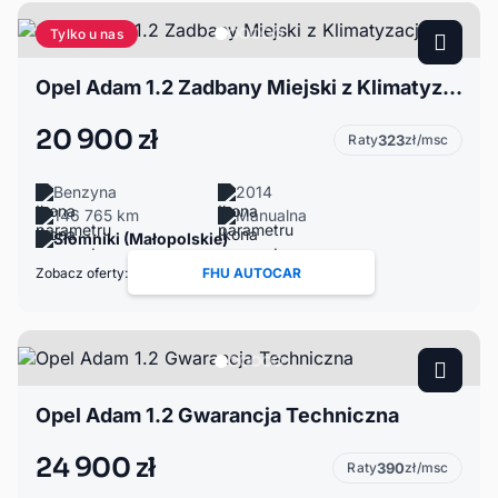
Tylko u nas
Opel Adam 1.2 Zadbany Miejski z Klimatyzacją
20 900 zł
Raty
323
zł/msc
Benzyna
2014
146 765 km
Manualna
Słomniki (Małopolskie)
Zobacz oferty:
FHU AUTOCAR
Opel Adam 1.2 Gwarancja Techniczna
24 900 zł
Raty
390
zł/msc