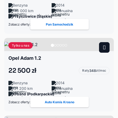
Benzyna
2014
140 000 km
Manualna
Przyszowice (Śląskie)
Zobacz oferty:
Pan Samochodzik
Tylko u nas
Opel Adam 1.2
22 500 zł
Raty
348
zł/msc
Benzyna
2014
121 200 km
Manualna
Krosno (Podkarpackie)
Zobacz oferty:
Auto Komis Krosno