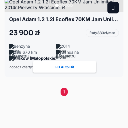
Opel Adam 1.2 1.2i Ecoflex 70KM Jam Unlimited 2014r.Pierwszy Właściciel R
23 900 zł
Raty
383
zł/msc
Benzyna
2014
228 670 km
Manualna
Kraków (Małopolskie)
Zobacz oferty:
FH Auto Hit
1