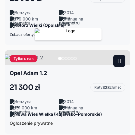
Benzyna
2014
170 000 km
Manualna
Kotórz Wielki (Opolskie)
Zobacz oferty:
Tylko u nas
Opel Adam 1.2
21 300 zł
Raty
328
zł/msc
Benzyna
2014
151 000 km
Manualna
Nowa Wieś Wielka (Kujawsko-Pomorskie)
Ogłoszenie prywatne