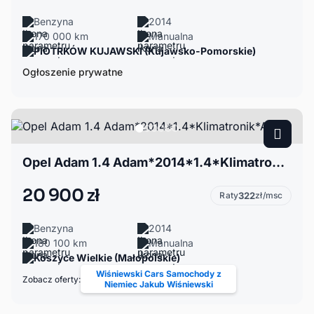
Benzyna
2014
170 000 km
Manualna
PIOTRKÓW KUJAWSKI (Kujawsko-Pomorskie)
Ogłoszenie prywatne
Opel Adam 1.4 Adam*2014*1.4*Klimatronik*Alu*
20 900 zł
Raty
322
zł/msc
Benzyna
2014
180 100 km
Manualna
Koszyce Wielkie (Małopolskie)
Wiśniewski Cars Samochody z
Zobacz oferty:
Niemiec Jakub Wiśniewski