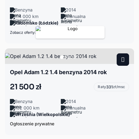
Benzyna
2014
114 000 km
Manualna
Radomsko (Łódzkie)
Zobacz oferty:
Opel Adam 1.2 1.4 benzyna 2014 rok
21 500 zł
Raty
331
zł/msc
Benzyna
2014
102 000 km
Manualna
Września (Wielkopolskie)
Ogłoszenie prywatne