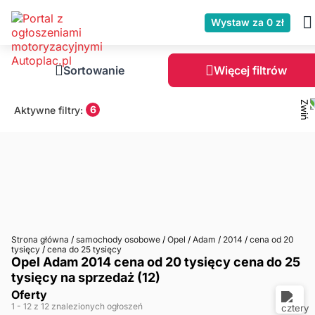
Wystaw za 0 zł
Sortowanie
Więcej filtrów
6
Aktywne filtry:
Strona główna
/
samochody osobowe
/
Opel
/
Adam
/
2014
/
cena od 20
tysięcy
/
cena do 25 tysięcy
Opel Adam 2014 cena od 20 tysięcy cena do 25
tysięcy na sprzedaż (12)
Oferty
1
- 12
z 12 znalezionych ogłoszeń