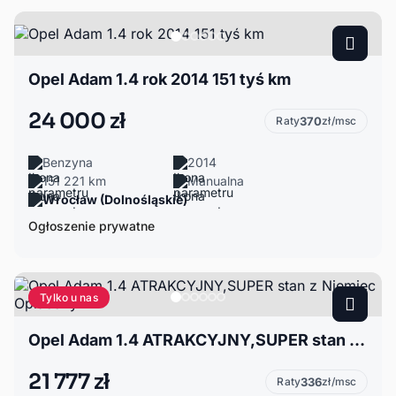
Opel Adam 1.4 rok 2014 151 tyś km
24 000 zł
Raty
370
zł/msc
Benzyna
2014
151 221 km
Manualna
Wrocław (Dolnośląskie)
Ogłoszenie prywatne
Tylko u nas
Opel Adam 1.4 ATRAKCYJNY,SUPER stan z Niemiec Opłacony
21 777 zł
Raty
336
zł/msc