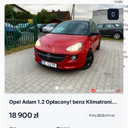
Opel Adam 1.2 Opłacony! benz Klimatronik 70ps Tempomat Niemcy!
18 900 zł
Raty
303
zł/msc