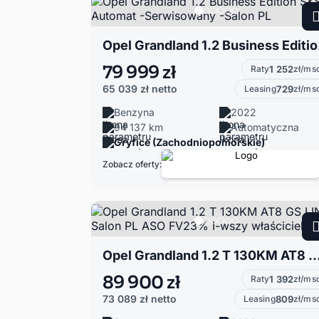
Opel Gran
79 999 zł
Raty
1 252
zł/ms
65 039 zł
netto
Leasing
729
zł/ms
Benzyna
2022
94 137 km
Automatyczna
Gryfice (Zachodniopomorskie)
Zobacz oferty:
Opel Grandland 1.2 T 130KM AT8 GS LINE Salon PL ASO FV23% I-wszy
89 900 zł
Raty
1 392
zł/ms
73 089 zł
netto
Leasing
809
zł/ms