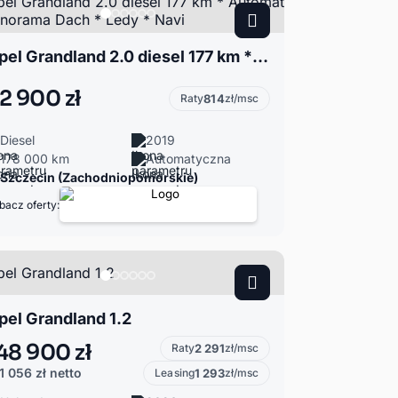
Opel Grandland 2.0 diesel 177 km * Automat * Panorama Dach * Ledy * Navi
2 900 zł
Raty
814
zł/msc
Diesel
2019
178 000 km
Automatyczna
Szczecin (Zachodniopomorskie)
bacz oferty:
pel Grandland 1.2
48 900 zł
Raty
2 291
zł/msc
1 056 zł
netto
Leasing
1 293
zł/msc