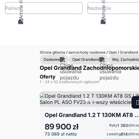
Paliwo
Nadwozie
Strona główna
/
samochody osobowe
/
Opel
/
Grandland
Osobowe
Opel Grandland
Woj. Zachodni
Opel Grandland Zachodniopomorskie 
Oferty
1
- 24
z 52 znalezionych ogłoszeń
Opel Grandland 1.2 T 130KM AT8 GS LINE Salon PL ASO FV23% I-wszy
89 900 zł
Raty
1 383
zł/ms
73 089 zł
netto
Leasing
814
zł/ms