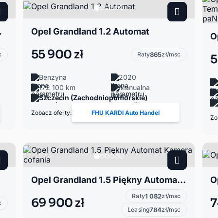
 Automat
Opel Grandland 1.2 Automat
55 900 zł
c
Raty
865
zł/msc
5
Benzyna
2020
172 100 km
Manualna
Szczecin (Zachodniopomorskie)
Zobacz oferty:
FHU KARDI Auto Handel
Zo
Opel Grandland 1.5 Piękny Automat Kamera cofania
O
Raty
1 082
zł/msc
69 900 zł
7
c
Leasing
784
zł/msc