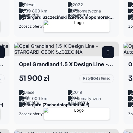
Diesel
2022
139 800 km
Automatyczna
Stargard Szczeciński (Zachodniopomorskie)
Zobacz oferty:
Zo
Plug-In * Pełna Opcja * 52 tys km * Bezwypadkowy *
Opel Grandland 1.5 X Design Line - STARGARD OBOK SZCZECINA
51 900 zł
3
c
Raty
804
zł/msc
Diesel
2019
162 000 km
Automatyczna
e)
Stargard (Zachodniopomorskie)
Zobacz oferty:
Zo