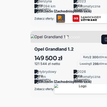
Benzyna
2023
58 094 km
Automatyczna
Szczecin (Zachodniopomorskie)
Zobacz oferty:
Opel Grandland 1.2
149 500 zł
Raty
2 300
zł/ms
121 544 zł
netto
Leasing
1 298
zł/ms
Hybrydowy
2026
5 km
Automatyczna
Szczecin (Zachodniopomorskie)
Zobacz oferty: