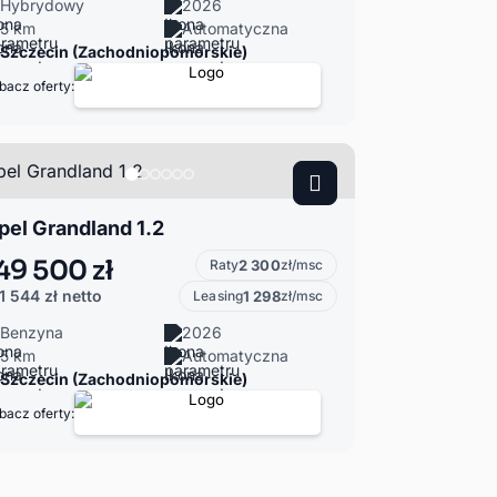
Hybrydowy
2026
5 km
Automatyczna
Szczecin (Zachodniopomorskie)
bacz oferty:
pel Grandland 1.2
49 500 zł
Raty
2 300
zł/msc
1 544 zł
netto
Leasing
1 298
zł/msc
Benzyna
2026
5 km
Automatyczna
Szczecin (Zachodniopomorskie)
bacz oferty: