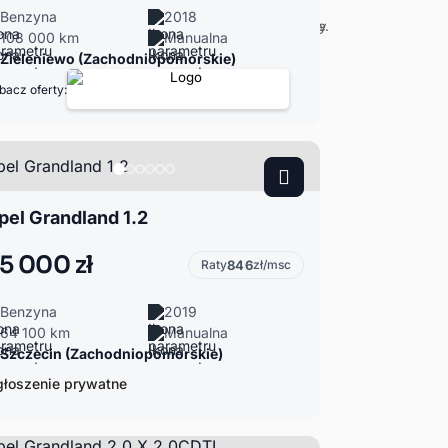
Benzyna
2018
108 000 km
Manualna
Zieleniewo (Zachodniopomorskie)
bacz oferty:
pel Grandland 1.2
5 000 zł
Raty
846
zł/msc
Benzyna
2019
64 100 km
Manualna
Szczecin (Zachodniopomorskie)
łoszenie prywatne