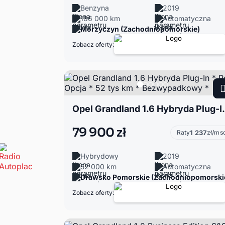
Benzyna
2019
186 000 km
Automatyczna
Morzyczyn (Zachodniopomorskie)
Zobacz oferty:
Opel Grandland 1.6 Hybryda 
79 900 zł
Raty
1 237
zł/ms
Hybrydowy
2019
52 000 km
Automatyczna
Drawsko Pomorskie (Zachodniopomorski
Zobacz oferty: