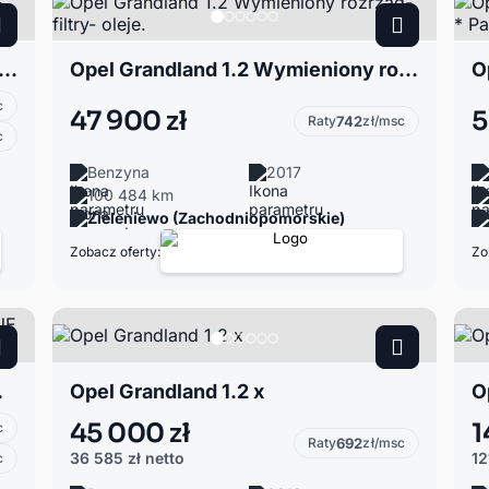
dland 1.2 Business Edition S&S Automat -Serwisowany -Salon PL
Opel Grandland 1.2 Wymieniony rozrząd-filtry- oleje.
c
47 900 zł
5
Raty
742
zł/msc
c
Benzyna
2017
100 484 km
Zieleniewo (Zachodniopomorskie)
Zobacz oferty:
Zo
 właściciel
Opel Grandland 1.2 x
O
45 000 zł
1
c
Raty
692
zł/msc
36 585 zł
netto
12
c