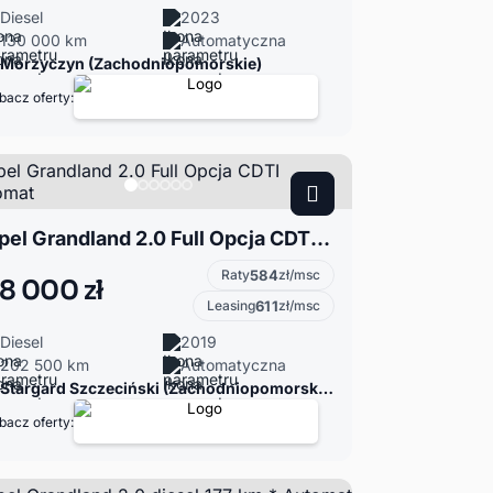
Diesel
2023
130 000 km
Automatyczna
Morzyczyn (Zachodniopomorskie)
bacz oferty:
Opel Grandland 2.0 Full Opcja CDTI Automat
Raty
584
zł/msc
8 000 zł
Leasing
611
zł/msc
Diesel
2019
202 500 km
Automatyczna
Stargard Szczeciński (Zachodniopomorskie)
bacz oferty: