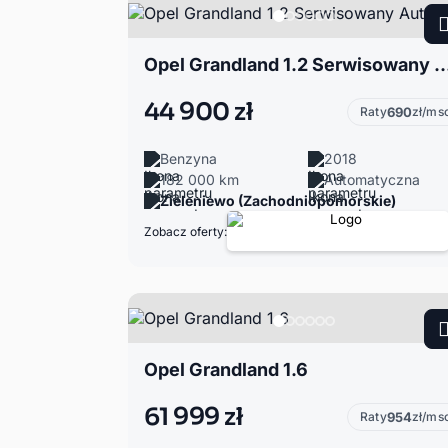
Opel Grandland 1.2 Serwisowany
44 900 zł
Raty
690
zł/ms
Benzyna
2018
182 000 km
Automatyczna
Zieleniewo (Zachodniopomorskie)
Zobacz oferty:
Opel Grandland 1.6
61 999 zł
Raty
954
zł/ms