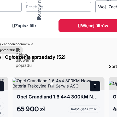
Przebieg
Woj. Zac
Zapisz filtr
Więcej filtrów
/
Zachodniopomorskie
opomorskie
| Ogłoszenia sprzedaży (52)
Sor
 właściciel
Opel Grandland 1.6 4x4 300KM Nowa Bateria Trakcyjna Full Serwis ASO
c
65 900 zł
4
Raty
1 014
zł/msc
c