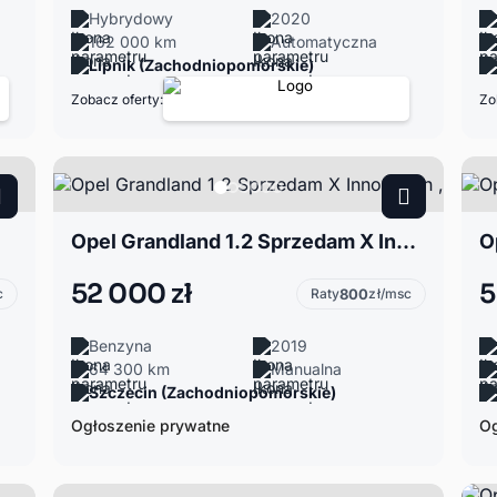
Hybrydowy
2020
162 000 km
Automatyczna
Lipnik (Zachodniopomorskie)
Zobacz oferty:
Zo
Opel Grandland 1.2 Sprzedam X Innovation ,
O
52 000 zł
5
c
Raty
800
zł/msc
Benzyna
2019
64 300 km
Manualna
Szczecin (Zachodniopomorskie)
Ogłoszenie prywatne
Og