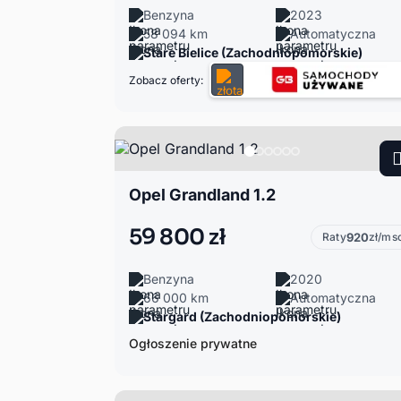
Benzyna
2023
58 094 km
Automatyczna
Stare Bielice (Zachodniopomorskie)
Zobacz oferty:
Opel Grandland 1.2
59 800 zł
Raty
920
zł/ms
Benzyna
2020
66 000 km
Automatyczna
Stargard (Zachodniopomorskie)
Ogłoszenie prywatne