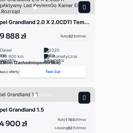
Opel Grandland 2.0 X 2.0CDTI TempAktywny Led KeylessGo Kamer El.Kla paN.Rozrząd
9 888 zł
Raty
921
zł/msc
Diesel
2020
149 900 km
Automatyczna
Załom (Zachodniopomorskie)
bacz oferty:
Toni-Car
pel Grandland 1.5
Raty
1 160
zł/msc
4 900 zł
Leasing
827
zł/msc