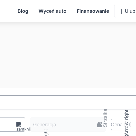
Blog
Wyceń auto
Finansowanie
Ulub
Generacja
Cena
[zł
]