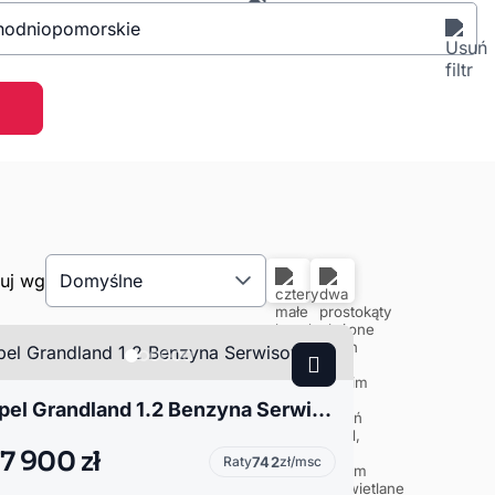
hodniopomorskie
tuj wg
Domyślne
Opel Grandland 1.2 Benzyna Serwisowany
7 900 zł
Raty
742
zł/msc