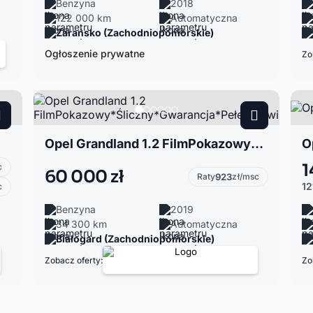
Benzyna
2018
122 000 km
Automatyczna
Zarańsko (Zachodniopomorskie)
Ogłoszenie prywatne
Zo
Opel Grandland 1.2 FilmPokazowy*Śliczny*Gwarancja*PełenSerwis
O
1
c
60 000 zł
Raty
923
zł/msc
12
c
Benzyna
2019
34 300 km
Automatyczna
Białogard (Zachodniopomorskie)
Zobacz oferty:
Zo