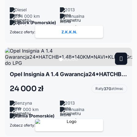
Diesel
2013
204 000 km
Manualna
Lębork (Pomorskie)
Zobacz oferty:
Z.K.K.N.
Opel Insignia A 1.4 Gwarancja24*HATCHB*1.4B*140KM*NAVI*KLIMA*Grz.Fotele*ASO*Idealny do LPG
24 000 zł
Raty
370
zł/msc
Benzyna
2013
217 000 km
Manualna
Rumia (Pomorskie)
Zobacz oferty: