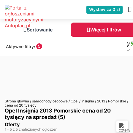
Wystaw za 0 zł
Sortowanie
Więcej filtrów
5
Aktywne filtry:
Strona główna
/
samochody osobowe
/
Opel
/
Insignia
/
2013
/
Pomorskie
/
cena od 20 tysięcy
Opel Insignia 2013 Pomorskie cena od 20
tysięcy na sprzedaż (5)
Oferty
1
- 5
z 5 znalezionych ogłoszeń