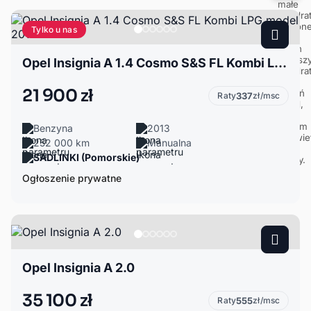
Tylko u nas
Opel Insignia A 1.4 Cosmo S&S FL Kombi LPG model 2014
21 900 zł
Raty
337
zł/msc
Benzyna
2013
252 000 km
Manualna
SADLINKI (Pomorskie)
Ogłoszenie prywatne
Opel Insignia A 2.0
35 100 zł
Raty
555
zł/msc