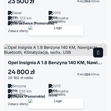
23 500 zł
Raty
364
zł/msc
Diesel
2013
333 123 km
Manualna
Sierakowice (Pomorskie)
Zobacz oferty:
Opel Insignia A 1.8 Benzyna 140 KM, Nawigacja, Bluetooth, Klimatyzacja, Isofix, USB
24 800 zł
Raty
384
zł/msc
20 162 zł
netto
Benzyna
2013
214 220 km
Manualna
Słupsk (Pomorskie)
Zobacz oferty: