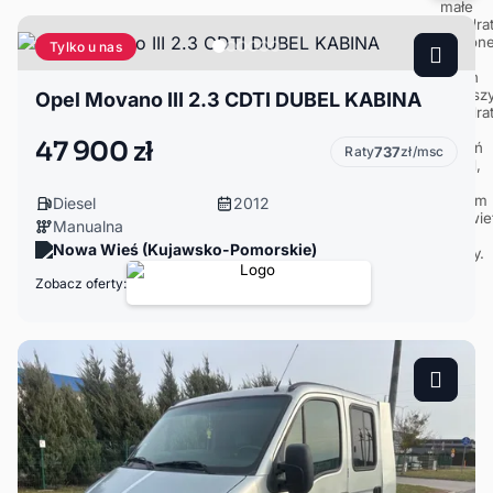
Tylko u nas
Opel Movano III 2.3 CDTI DUBEL KABINA
47 900 zł
Raty
737
zł/msc
Diesel
2012
Manualna
Nowa Wieś (Kujawsko-Pomorskie)
Zobacz oferty: