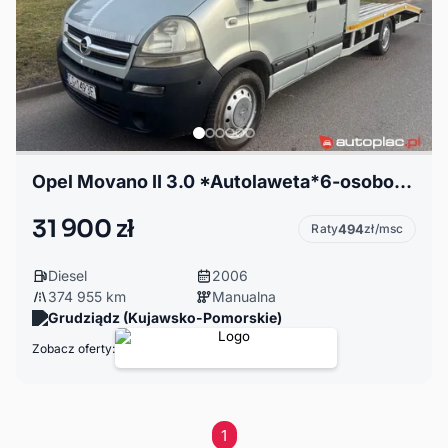
Opel Movano II 3.0 *Autolaweta*6-osobowy*Wyciągarka*Zadbany*Klimatyzacja*Zamiana*
31 900 zł
Raty
494
zł/msc
Diesel
2006
374 955 km
Manualna
Grudziądz (Kujawsko-Pomorskie)
Zobacz oferty:
1