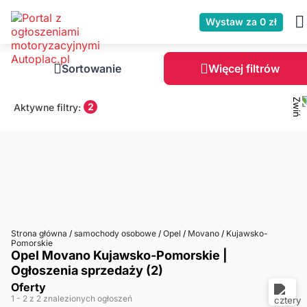
Wystaw za 0 zł
Sortowanie
Więcej filtrów
2
Aktywne filtry:
Strona główna
/
samochody osobowe
/
Opel
/
Movano
/
Kujawsko-
Pomorskie
Opel Movano Kujawsko-Pomorskie |
Ogłoszenia sprzedaży (2)
Oferty
1
- 2
z 2 znalezionych ogłoszeń