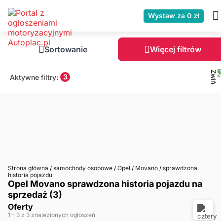
Wystaw za 0 zł
Sortowanie
Więcej filtrów
3
Aktywne filtry:
Strona główna
/
samochody osobowe
/
Opel
/
Movano
/
sprawdzona
historia pojazdu
Opel Movano sprawdzona historia pojazdu na
sprzedaż (3)
Oferty
1
- 3
z 3 znalezionych ogłoszeń