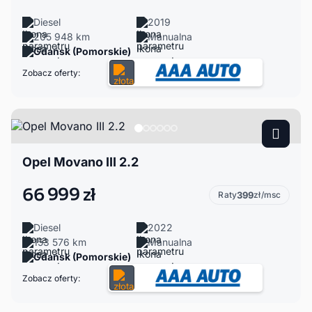
Diesel
2019
205 948 km
Manualna
Gdańsk (Pomorskie)
Zobacz oferty:
Opel Movano III 2.2
66 999 zł
Raty
399
zł/msc
Diesel
2022
153 576 km
Manualna
Gdańsk (Pomorskie)
Zobacz oferty: