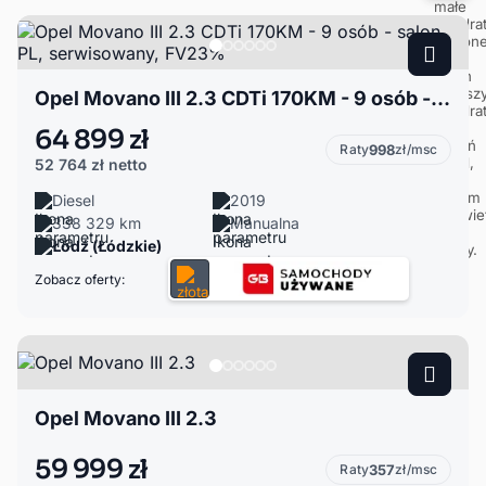
Opel Movano III 2.3 CDTi 170KM - 9 osób - salon PL, serwisowany, FV23%
64 899 zł
Raty
998
zł/msc
52 764 zł
netto
Diesel
2019
338 329 km
Manualna
Łódź (Łódzkie)
Zobacz oferty:
Opel Movano III 2.3
59 999 zł
Raty
357
zł/msc