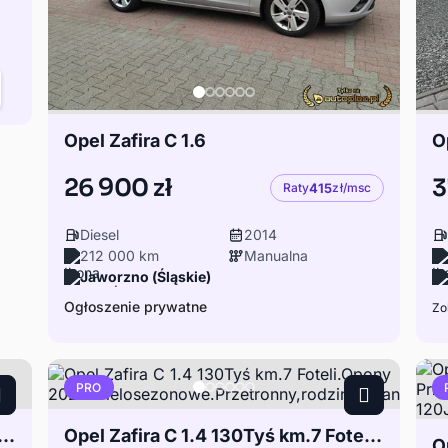
Opel Zafira C 1.6
26 900 zł
3
Raty
415
zł/msc
Diesel
2014
212 000 km
Manualna
Jaworzno (Śląskie)
Ogłoszenie prywatne
Zo
PRO
 1.6 Instalacja gaz. CNG/Bogata wersja/Zadbany/Gwarancja
Opel Zafira C 1.4 130Tyś km.7 Foteli.Opony 2024 wielosezonowe.Przetronny,rodzinny Van