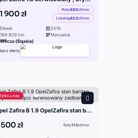
Raty
490
zł/msc
1 900 zł
Leasing
403
zł/msc
Diesel
2019
189 829 km
Manualna
Wilcza (Śląskie)
bacz oferty:
Tylko u nas
Opel Zafira B 1.9 OpelZafira stan bardzo dobry na bieżąco serwisowany zadbany
 500 zł
Raty
115
zł/msc