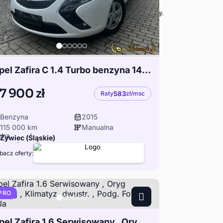
Opel Zafira C 1.4 Turbo benzyna 140km
7 900 zł
Raty
583
zł/msc
Benzyna
2015
115 000 km
Manualna
Żywiec (Śląskie)
bacz oferty:
PRO
Opel Zafira 1.6 Serwisowany , Oryg Przebieg , Klimatyz. dwustr. , Podg. Fotele , 120Ja