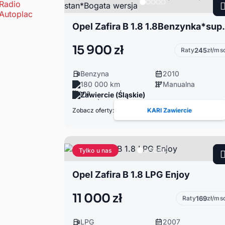
Opel Zafira B 1.8 1
15 900 zł
Raty
245
zł/ms
Benzyna
2010
180 000 km
Manualna
Zawiercie (Śląskie)
Zobacz oferty:
KARI Zawiercie
Tylko u nas
Opel Zafira B 1.8 LPG Enjoy
11 000 zł
Raty
169
zł/ms
LPG
2007