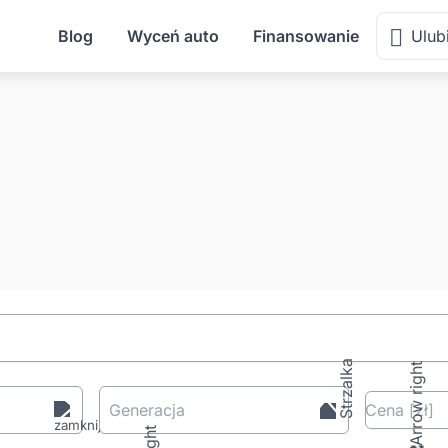
Blog
Wyceń auto
Finansowanie
Ulub
Generacja
Cena
[zł
]