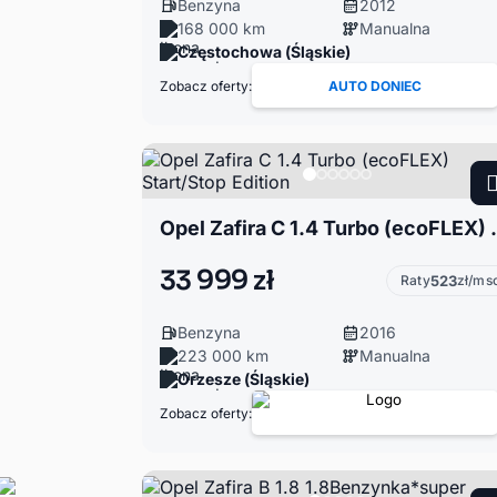
Benzyna
2012
168 000 km
Manualna
Częstochowa (Śląskie)
Zobacz oferty:
AUTO DONIEC
Opel Zafira C 1.4 
33 999 zł
Raty
523
zł/ms
Benzyna
2016
223 000 km
Manualna
Orzesze (Śląskie)
Zobacz oferty: