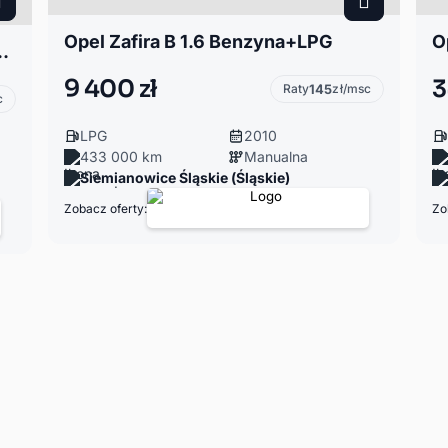
Opel Zafira B 1.6 Benzyna+LPG
gacja, Kamera cofania, PDC 2x, 7 osobowy
9 400 zł
3
Raty
145
zł/msc
c
LPG
2010
433 000 km
Manualna
Siemianowice Śląskie (Śląskie)
Zobacz oferty:
Zo