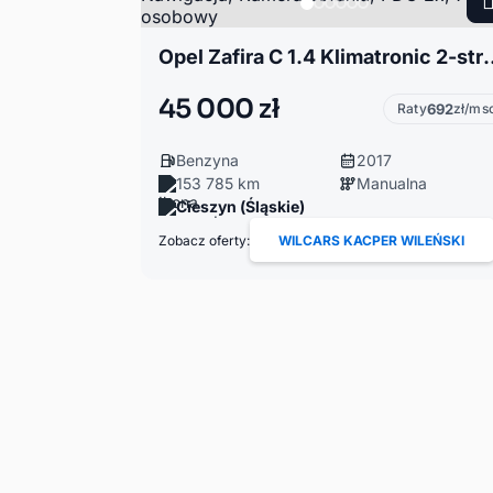
Opel Zafira C 1.4 Klimatronic 2-stref, Nawi
45 000 zł
Raty
692
zł/ms
Benzyna
2017
153 785 km
Manualna
Cieszyn (Śląskie)
Zobacz oferty:
WILCARS KACPER WILEŃSKI