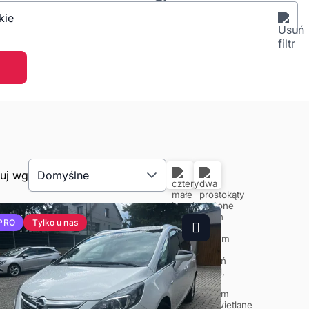
kie
tuj wg
Domyślne
Tylko u nas
PRO