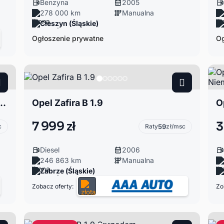
Benzyna
2005
278 000 km
Manualna
Cieszyn (Śląskie)
Ogłoszenie prywatne
Og
Turbo (ecoFLEX) Start/Stop Edition
Opel Zafira B 1.9
7 999 zł
3
c
Raty
59
zł/msc
Diesel
2006
246 863 km
Manualna
Zabrze (Śląskie)
Zobacz oferty:
Zo