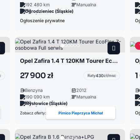
192 480 km
Manualna
Ogrodzieniec (Śląskie)
Ogłoszenie prywatne
Og
Opel Zafira 1.4 T 120KM Tourer EcoFlex 7-osobowa Full serwis
27 900 zł
1
c
Raty
430
zł/msc
Benzyna
2012
190 090 km
Manualna
Mysłowice (Śląskie)
Og
Zobacz oferty:
Pimico Pieprzyca Michał