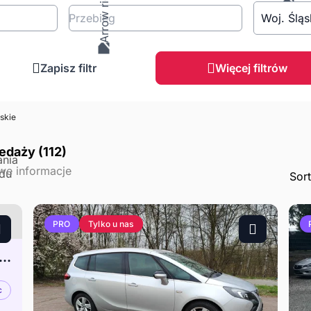
Przebieg
Woj. Śląs
Zapisz filtr
Więcej filtrów
skie
zedaży (112)
Sor
Tylko u nas
PRO
 Zafira C 1.4 Benzynka*Opc-Line
c