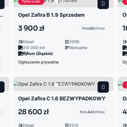
Tylko u nas
.8Benzynka*super stan*Bogata wersja
Opel Zafira B 1.9 Sprzedam
O
3 900 zł
1
c
Raty
60
zł/msc
Diesel
2006
310 000 km
Manualna
Bytom (Śląskie)
Ogłoszenie prywatne
Og
Opel Zafira C 1.6 BEZWYPADKOWY
O
28 600 zł
4
c
Raty
441
zł/msc
Diesel
2015