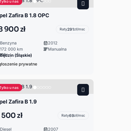
Tylko u nas
pel Zafira B 1.8 OPC
8 900 zł
Raty
291
zł/msc
Benzyna
2012
172 000 km
Manualna
Będzin (Śląskie)
łoszenie prywatne
Tylko u nas
pel Zafira B 1.9
 500 zł
Raty
69
zł/msc
Diesel
2007