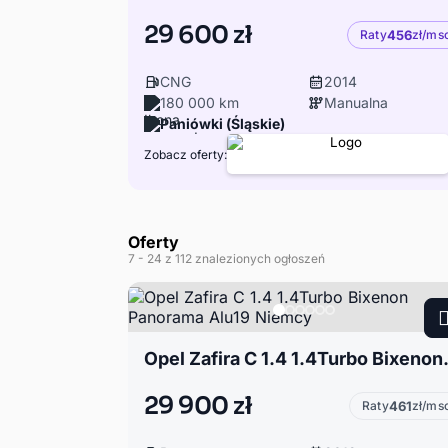
29 600 zł
Raty
456
zł/ms
CNG
2014
180 000 km
Manualna
Paniówki (Śląskie)
Zobacz oferty:
Oferty
7
- 24
z 112 znalezionych ogłoszeń
Opel Zafira C 1.4
29 900 zł
Raty
461
zł/ms