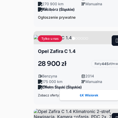
270 900 km
Manualna
Racibórz (Śląskie)
Ogłoszenie prywatne
Tylko u nas
Opel Zafira C 1.4
28 900 zł
Raty
445
zł/ms
Benzyna
2014
175 000 km
Manualna
Chełm Śląski (Śląskie)
Zobacz oferty:
ŁK Wisiorek