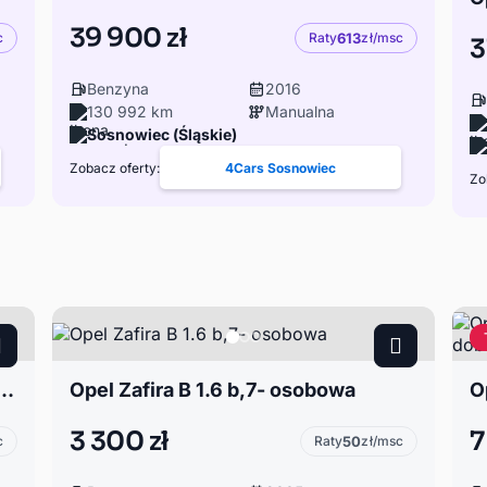
39 900 zł
c
Raty
613
zł/msc
3
Benzyna
2016
130 992 km
Manualna
Sosnowiec (Śląskie)
Zobacz oferty:
4Cars Sosnowiec
Zo
 1.4Turbo Bixenon Panorama Alu19 Niemcy
Opel Zafira B 1.6 b,7- osobowa
3 300 zł
7
c
Raty
50
zł/msc