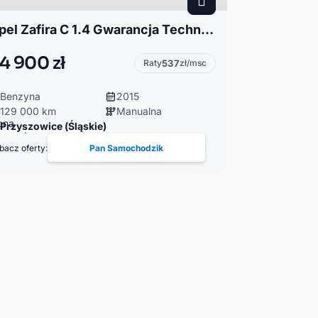
Opel Zafira C 1.4 Gwarancja Techniczna
4 900 zł
Raty
537
zł/msc
Benzyna
2015
129 000 km
Manualna
Przyszowice (Śląskie)
bacz oferty:
Pan Samochodzik