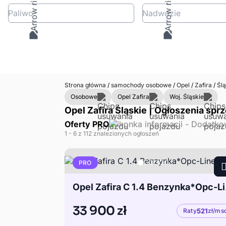
Paliwo
Nadwozie
Strona główna
/
samochody osobowe
/
Opel
/
Zafira
/
Ślą
Osobowe
Opel Zafira
Woj. Śląskie
Opel Zafira Śląskie | Ogłoszenia spr
Oferty PRO
1
- 6
z 112 znalezionych ogłoszeń
PRO
Opel
33 900 zł
Raty
521
zł/ms