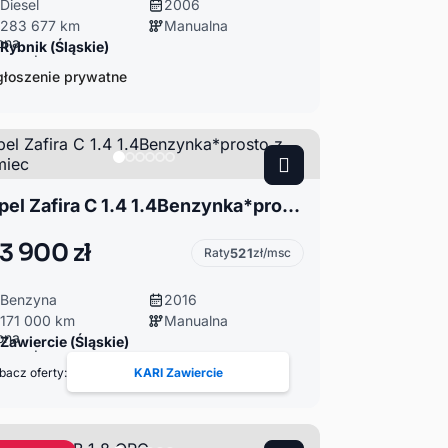
Diesel
2006
283 677 km
Manualna
Rybnik (Śląskie)
łoszenie prywatne
Opel Zafira C 1.4 1.4Benzynka*prosto z Niemiec
3 900 zł
Raty
521
zł/msc
Benzyna
2016
171 000 km
Manualna
Zawiercie (Śląskie)
bacz oferty:
KARI Zawiercie