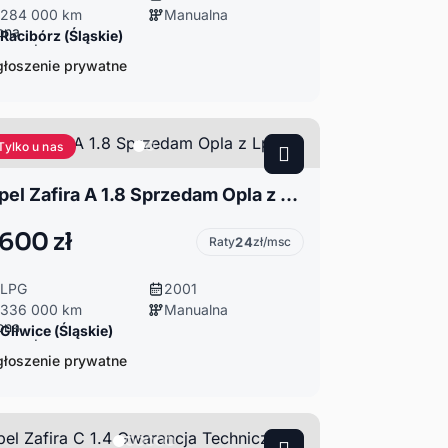
284 000 km
Manualna
Racibórz (Śląskie)
łoszenie prywatne
Tylko u nas
Opel Zafira A 1.8 Sprzedam Opla z Lpg
 600 zł
Raty
24
zł/msc
LPG
2001
336 000 km
Manualna
Gliwice (Śląskie)
łoszenie prywatne