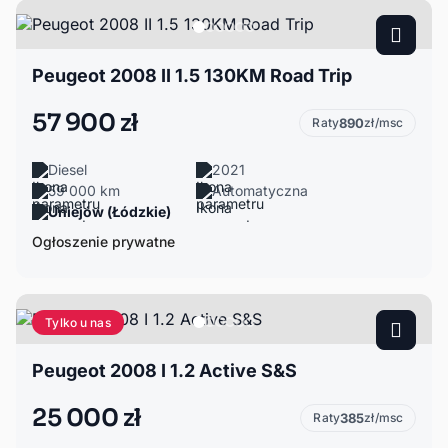
Peugeot 2008 II 1.5 130KM Road Trip
57 900 zł
Raty
890
zł/msc
Diesel
2021
59 000 km
Automatyczna
Uniejów (Łódzkie)
Ogłoszenie prywatne
Tylko u nas
Peugeot 2008 I 1.2 Active S&S
25 000 zł
Raty
385
zł/msc