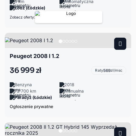
5 km
Automatyczna
Łódź (Łódzkie)
Zobacz oferty:
Peugeot 2008 I 1.2
36 999 zł
Raty
569
zł/msc
Benzyna
2018
72 700 km
Manualna
Paradyż (Łódzkie)
Ogłoszenie prywatne