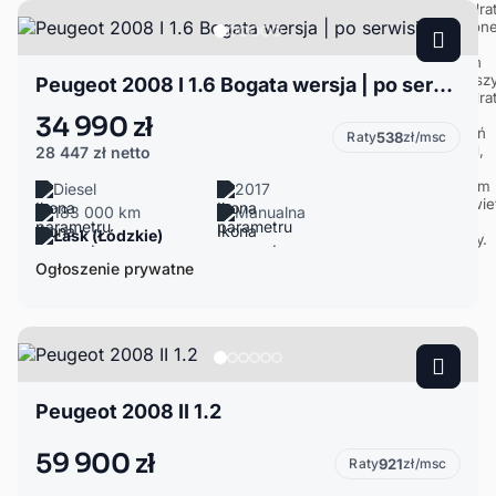
Peugeot 2008 I 1.6 Bogata wersja | po serwisie
34 990 zł
Raty
538
zł/msc
28 447 zł
netto
Diesel
2017
183 000 km
Manualna
Łask (Łódzkie)
Ogłoszenie prywatne
Peugeot 2008 II 1.2
59 900 zł
Raty
921
zł/msc