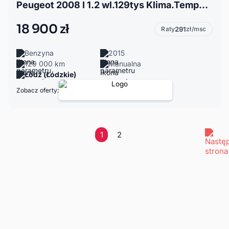
Peugeot 2008 I 1.2 wl.129tys Klima.Tempo.Elektr.Szyby.Lust.Zadbany
18 900 zł
Raty
291
zł/msc
Benzyna
2015
129 000 km
Manualna
Łódź (Łódzkie)
Zobacz oferty:
1
2