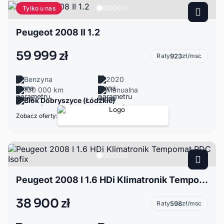
Tylko u nas
Peugeot 2008 II 1.2
59 999 zł
Raty
923
zł/msc
Benzyna
2020
100 000 km
Manualna
Blok Dobryszyce (Łódzkie)
Zobacz oferty:
Peugeot 2008 I 1.6 HDi Klimatronik Tempomat PDC Isofix
38 900 zł
Raty
598
zł/msc