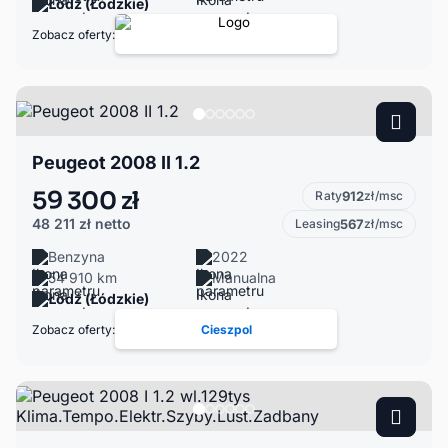
Łódź (Łódzkie)
Zobacz oferty:
Peugeot 2008 II 1.2
59 300 zł
Raty
912
zł/msc
48 211 zł
netto
Leasing
567
zł/msc
Benzyna
2022
54 910 km
Manualna
Łódź (Łódzkie)
Zobacz oferty:
Cieszpol