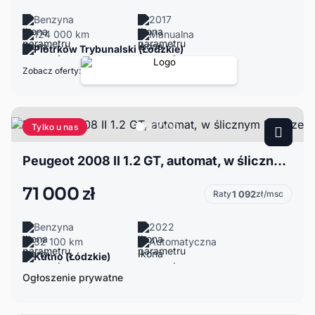
Benzyna
2017
124 000 km
Manualna
Piotrków Trybunalski (Łódzkie)
Zobacz oferty:
Tylko u nas
Peugeot 2008 II 1.2 GT, automat, w ślicznym kolorze
71 000 zł
Raty
1 092
zł/msc
Benzyna
2022
32 100 km
Automatyczna
Kutno (Łódzkie)
Ogłoszenie prywatne