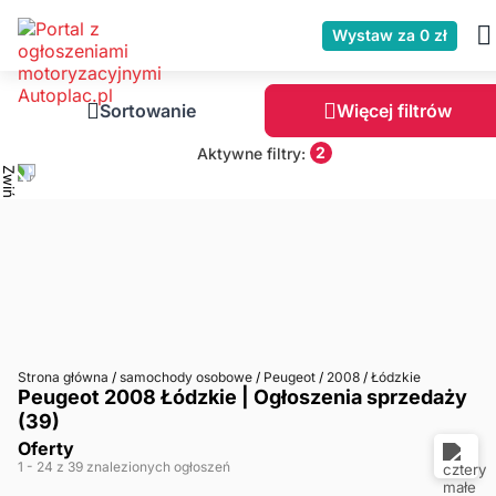
Wystaw za 0 zł
Sortowanie
Więcej filtrów
2
Aktywne filtry:
Strona główna
/
samochody osobowe
/
Peugeot
/
2008
/
Łódzkie
Peugeot 2008 Łódzkie | Ogłoszenia sprzedaży
(39)
Oferty
1
- 24
z 39 znalezionych ogłoszeń