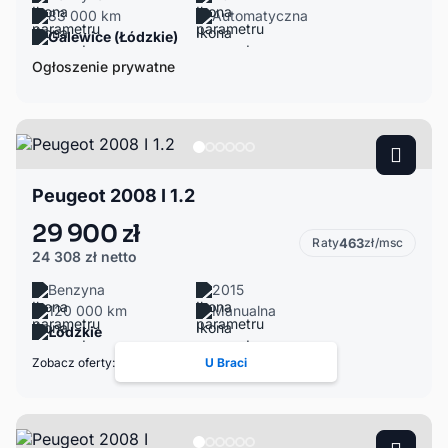
83 000 km
Automatyczna
Galewice (Łódzkie)
Ogłoszenie prywatne
Peugeot 2008 I 1.2
29 900 zł
Raty
463
zł/msc
24 308 zł
netto
Benzyna
2015
120 000 km
Manualna
Łódzkie
Zobacz oferty:
U Braci