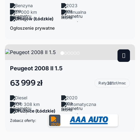
Benzyna
2023
31 000 km
Manualna
Uniejów (Łódzkie)
Ogłoszenie prywatne
Peugeot 2008 II 1.5
63 999 zł
Raty
381
zł/msc
Diesel
2020
120 308 km
Automatyczna
Drużbice (Łódzkie)
Zobacz oferty: