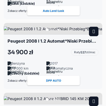
Łask (Łódzkie)
Zobacz oferty:
Auto Land Łask
Peugeot 2008 I 1.2 Automat*Niski Przebieg*Benzyna
34 900 zł
Raty
537
zł/msc
Benzyna
2017
76 000 km
Automatyczna
Czechy (Łódzkie)
Zobacz oferty:
DPP AUTO