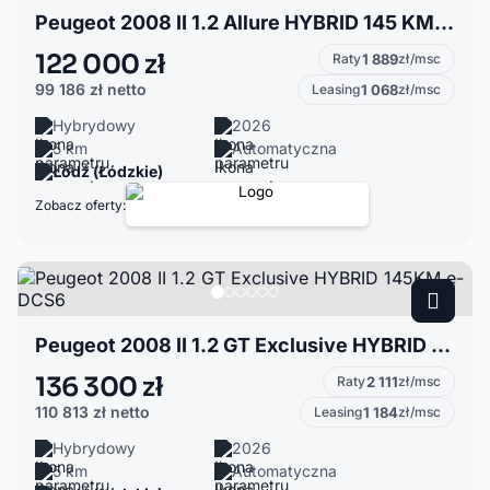
Peugeot 2008 II 1.2 Allure HYBRID 145 KM 2026!
122 000 zł
Raty
1 889
zł/msc
99 186 zł
netto
Leasing
1 068
zł/msc
Hybrydowy
2026
5 km
Automatyczna
Łódź (Łódzkie)
Zobacz oferty:
Peugeot 2008 II 1.2 GT Exclusive HYBRID 145KM e-DCS6
136 300 zł
Raty
2 111
zł/msc
110 813 zł
netto
Leasing
1 184
zł/msc
Hybrydowy
2026
5 km
Automatyczna