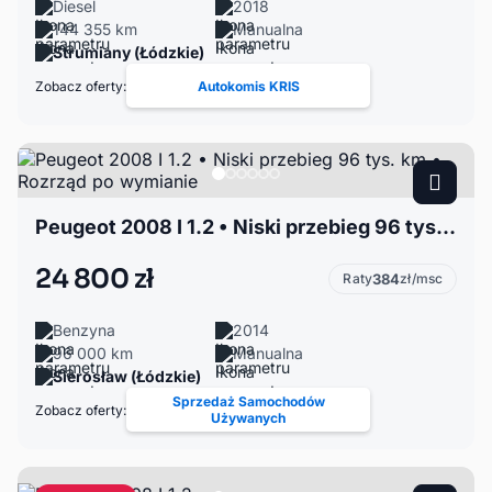
Diesel
2018
144 355 km
Manualna
Strumiany (Łódzkie)
Zobacz oferty:
Autokomis KRIS
Peugeot 2008 I 1.2 • Niski przebieg 96 tys. km • Rozrząd po wymianie
24 800 zł
Raty
384
zł/msc
Benzyna
2014
96 000 km
Manualna
Sierosław (Łódzkie)
Sprzedaż Samochodów
Zobacz oferty:
Używanych