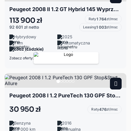
Peugeot 2008 II 1.2 GT Hybrid 145 Wyprzedaż rocznika 2025
113 900 zł
Raty
1 764
zł/msc
92 601 zł
netto
Leasing
1 003
zł/msc
Hybrydowy
2025
1 km
Automatyczna
Łódź (Łódzkie)
Zobacz oferty:
Peugeot 2008 I 1.2 PureTech 130 GPF Stop&Start Allure
30 950 zł
Raty
476
zł/msc
Benzyna
2016
88 000 km
Manualna