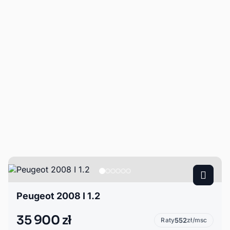
Peugeot 2008 I 1.2
35 900 zł
Raty
552
zł/msc