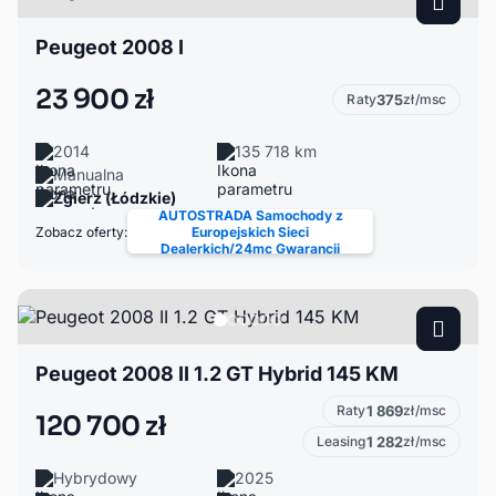
Peugeot 2008 I
23 900 zł
Raty
375
zł/msc
2014
135 718 km
Manualna
Zgierz (Łódzkie)
AUTOSTRADA Samochody z
Zobacz oferty:
Europejskich Sieci
Dealerkich/24mc Gwarancji
Peugeot 2008 II 1.2 GT Hybrid 145 KM
Raty
1 869
zł/msc
120 700 zł
Leasing
1 282
zł/msc
Hybrydowy
2025