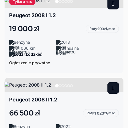
Tylko u nas
Peugeot 2008 I 1.2
19 000 zł
Raty
293
zł/msc
Benzyna
2013
131 000 km
Manualna
Łódź (Łódzkie)
Ogłoszenie prywatne
Peugeot 2008 II 1.2
66 500 zł
Raty
1 023
zł/msc
Benzyna
2022