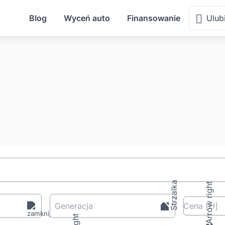
Blog
Wyceń auto
Finansowanie
Ulub
Generacja
Cena
[zł
]