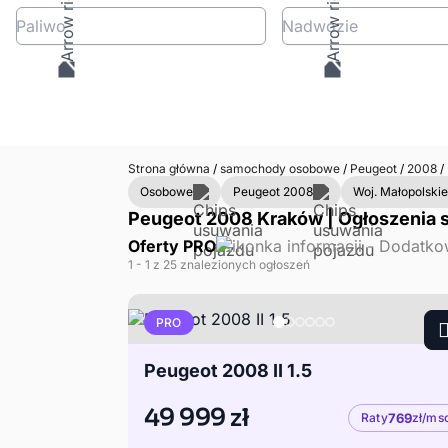
Paliwo
Nadwozie
Strona główna
/
samochody osobowe
/
Peugeot
/
2008
/
Osobowe
Peugeot 2008
Woj. Małopolskie
Peugeot 2008 Kraków | Ogłoszenia s
Oferty PRO
1
- 1
z 25 znalezionych ogłoszeń
PRO
Peugeot 2008 II 1.5
49 999 zł
Raty
769
zł/ms