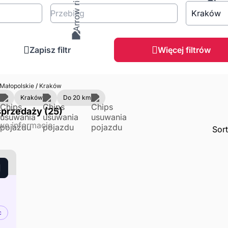
Przebieg
Kraków
Zapisz filtr
Więcej filtrów
Małopolskie
/
Kraków
Kraków
Do 20 km
przedaży (25)
Sor
c