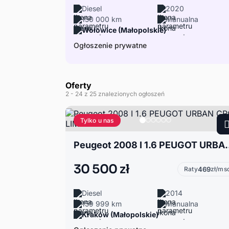
Diesel
2020
150 000 km
Manualna
Wołowice (Małopolskie)
Ogłoszenie prywatne
Oferty
2
- 24
z 25 znalezionych ogłoszeń
Tylko u nas
Peugeot 2008 I 1.6 PE
30 500 zł
Raty
469
zł/ms
Diesel
2014
159 999 km
Manualna
Kraków (Małopolskie)