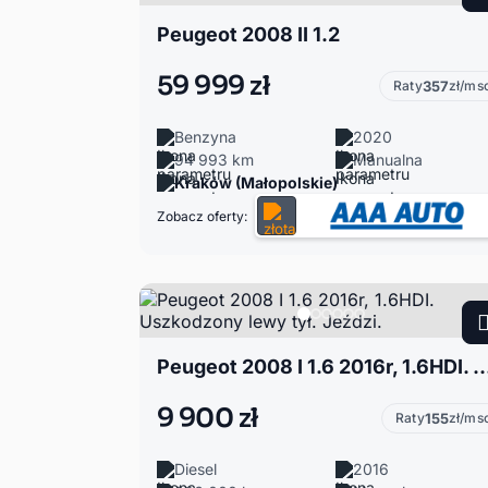
Peugeot 2008 II 1.2
59 999 zł
Raty
357
zł/ms
Benzyna
2020
94 993 km
Manualna
Kraków (Małopolskie)
Zobacz oferty:
Peugeot 2008 I 1.6 2016r, 1.6HDI. Uszkodzony lewy
9 900 zł
Raty
155
zł/ms
Diesel
2016