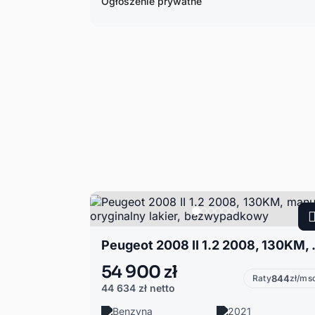
Ogłoszenie prywatne
Peugeot 2008 II 1.2 20
54 900 zł
Raty
844
zł/ms
44 634 zł
netto
Benzyna
2021