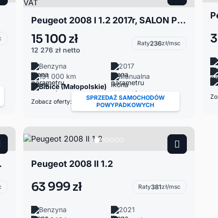
Peugeot 2008 I 1.2 2017r, SALON POLSKA, Benzyna. Lekko uszkodzony przód. Jeździ. VAT
3
15 100 zł
c
Raty
236
zł/msc
12 276 zł
netto
Benzyna
2017
191 000 km
Manualna
Bibice (Małopolskie)
Zo
SPRZEDAŻ SAMOCHODÓW
Zobacz oferty:
POWYPADKOWYCH
 tył. Jeździ.
Peugeot 2008 II 1.2
63 999 zł
c
Raty
381
zł/msc
Benzyna
2021