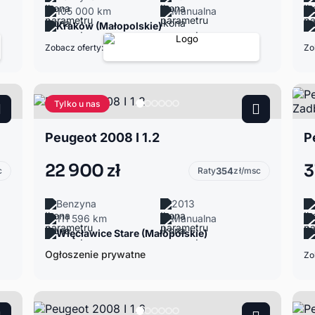
105 000 km
Manualna
Kraków (Małopolskie)
Zobacz oferty:
Zo
Tylko u nas
Peugeot 2008 I 1.2
22 900 zł
3
c
Raty
354
zł/msc
Benzyna
2013
111 596 km
Manualna
Więcławice Stare (Małopolskie)
Ogłoszenie prywatne
Zo