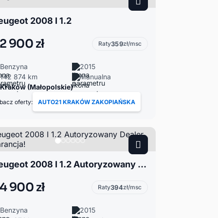
eugeot 2008 I 1.2
2 900 zł
Raty
359
zł/msc
Benzyna
2015
142 874 km
Manualna
Kraków (Małopolskie)
bacz oferty:
AUTO21 KRAKÓW ZAKOPIAŃSKA
Peugeot 2008 I 1.2 Autoryzowany Dealer Gwarancja!
4 900 zł
Raty
394
zł/msc
Benzyna
2015