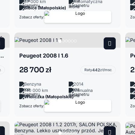
37 000 km
Automatyczna
Bibice (Małopolskie)
Zobacz oferty:
Zo
 1.2 Autoryzowany Dealer Gwarancja!
Peugeot 2008 I 1.6
P
28 700 zł
2
c
Raty
442
zł/msc
Benzyna
2014
140 000 km
Manualna
Wieliczka (Małopolskie)
Zobacz oferty:
Zo