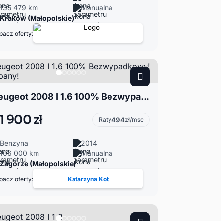
135 479 km
Manualna
Kraków (Małopolskie)
bacz oferty:
Peugeot 2008 I 1.6 100% Bezwypadkowy! Zadbany!
1 900 zł
Raty
494
zł/msc
Benzyna
2014
106 000 km
Manualna
Zagórze (Małopolskie)
bacz oferty:
Katarzyna Kot