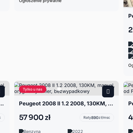
Ogłoszenie prywatne
P
2
Og
Tylko u nas
08, 130KM, manual, oryginalny lakier, bezwypadkowy
Peugeot 2008 II 1.2 2008, 130KM, manual, oryginalny lakier, bezwypadkowy
57 900 zł
4
c
Raty
890
zł/msc
Benzyna
2022