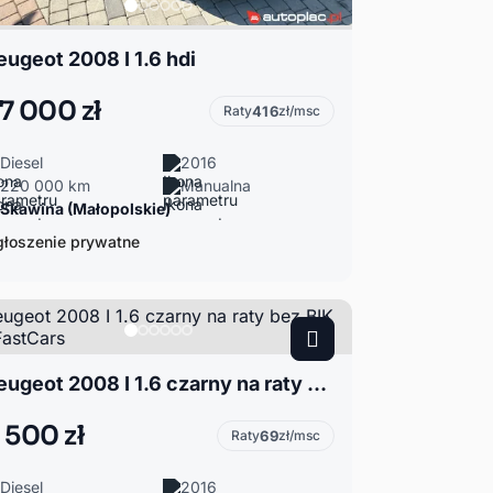
eugeot 2008 I 1.6 hdi
7 000 zł
Raty
416
zł/msc
Diesel
2016
220 000 km
Manualna
Skawina (Małopolskie)
łoszenie prywatne
Peugeot 2008 I 1.6 czarny na raty bez BIK od FastCars
 500 zł
Raty
69
zł/msc
Diesel
2016