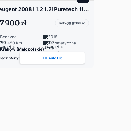
Peugeot 2008 I 1.2 1.2i Puretech 110KM Automat Active 2015r. Właściciel Rz
7 900 zł
Raty
608
zł/msc
Benzyna
2015
181 450 km
Automatyczna
Kraków (Małopolskie)
bacz oferty:
FH Auto Hit