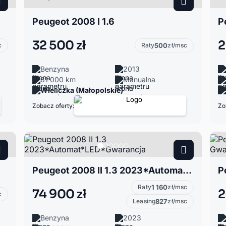
Peugeot 2008 I 1.6
P
32 500 zł
2
c
Raty
500
zł/msc
Benzyna
2013
81 000 km
Manualna
Wieliczka (Małopolskie)
Zobacz oferty:
Zo
Peugeot 2008 II 1.3 2023*Automat*LED*Gwarancja
Raty
1 160
zł/msc
74 900 zł
2
c
Leasing
827
zł/msc
Benzyna
2023