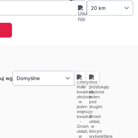
20 km
tuj wg
Domyślne