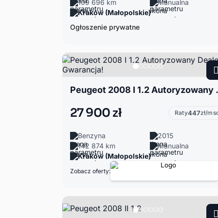
109 696 km
Manualna
Kraków (Małopolskie)
Ogłoszenie prywatne
Peugeot 2008 I
27 900 zł
Raty
447
zł/ms
Benzyna
2015
142 874 km
Manualna
Kraków (Małopolskie)
Zobacz oferty: