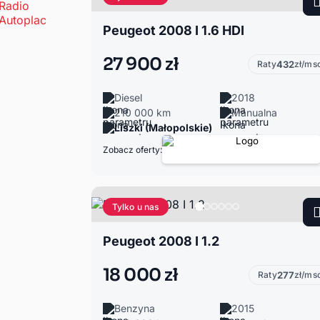
Peugeot 2008 I 1.6 HDI
27 900 zł
Raty
432
zł/ms
Diesel
2018
210 000 km
Manualna
Liszki (Małopolskie)
Zobacz oferty:
Tylko u nas
Peugeot 2008 I 1.2
18 000 zł
Raty
277
zł/ms
Benzyna
2015