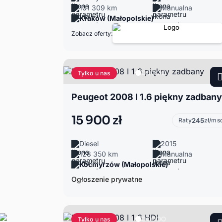
101 309 km
Manualna
Kraków (Małopolskie)
Zobacz oferty:
Tylko u nas
Peugeot 2008 I 1.6 piękny zadbany
15 900 zł
Raty
245
zł/ms
Diesel
2015
128 350 km
Manualna
Kocmyrzów (Małopolskie)
Ogłoszenie prywatne
Tylko u nas