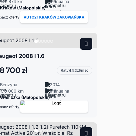
142 874 km
Manualna
Kraków (Małopolskie)
bacz oferty:
AUTO21 KRAKÓW ZAKOPIAŃSKA
eugeot 2008 I 1.6
8 700 zł
Raty
442
zł/msc
Benzyna
2014
170 000 km
Manualna
Wieliczka (Małopolskie)
bacz oferty: