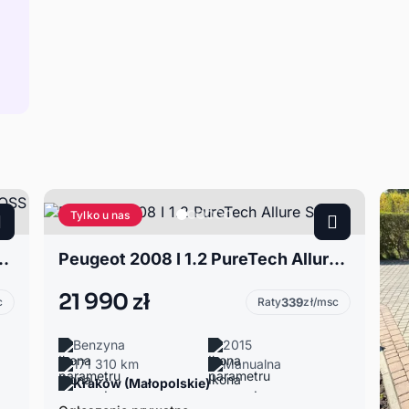
Tylko u nas
UGOT URBAN CROSS LIMITED
Peugeot 2008 I 1.2 PureTech Allure S&S
21 990 zł
c
Raty
339
zł/msc
Benzyna
2015
171 310 km
Manualna
Kraków (Małopolskie)