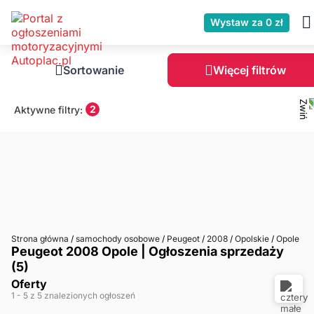
Wystaw za 0 zł
Sortowanie
Więcej filtrów
2
Aktywne filtry:
Strona główna
/
samochody osobowe
/
Peugeot
/
2008
/
Opolskie
/
Opole
Peugeot 2008 Opole | Ogłoszenia sprzedaży
(5)
Oferty
1
- 5
z 5 znalezionych ogłoszeń