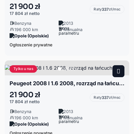
21 900 zł
Raty
337
zł/msc
17 804 zł
netto
Benzyna
2013
196 000 km
Manualna
Opole (Opolskie)
Ogłoszenie prywatne
Tylko u nas
Peugeot 2008 I 1.6 2008, rozrząd na łańcuchu,
21 900 zł
Raty
337
zł/msc
17 804 zł
netto
Benzyna
2013
196 000 km
Manualna
Opole (Opolskie)
Ogłoszenie prywatne