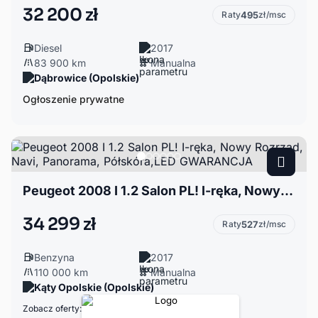
32 200 zł
Raty
495
zł/msc
Diesel
2017
83 900 km
Manualna
Dąbrowice (Opolskie)
Ogłoszenie prywatne
Peugeot 2008 I 1.2 Salon PL! I-ręka, Nowy Rozrząd, Navi, Panorama, Półskóra,LED GWARANCJA
34 299 zł
Raty
527
zł/msc
Benzyna
2017
110 000 km
Manualna
Kąty Opolskie (Opolskie)
Zobacz oferty: