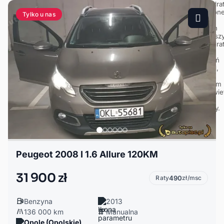
Tylko u nas
Peugeot 2008 I 1.6 Allure 120KM
31 900 zł
Raty
490
zł/msc
Benzyna
2013
136 000 km
Manualna
Opole (Opolskie)