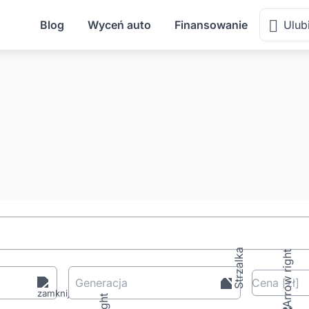
Blog
Wyceń auto
Finansowanie
Ulub
Generacja
Cena
[zł
]