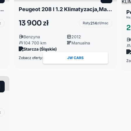
.4 HDi AUTOMAT • Super stan • Bardzo oszczędny
Peugeot 208 I 1.2 Klimatyzacja,Mały przebieg
Na
13 900 zł
c
Raty
214
zł/msc
2
Benzyna
2012
104 700 km
Manualna
Starcza (Śląskie)
Zobacz oferty:
JW CARS
Zo
c