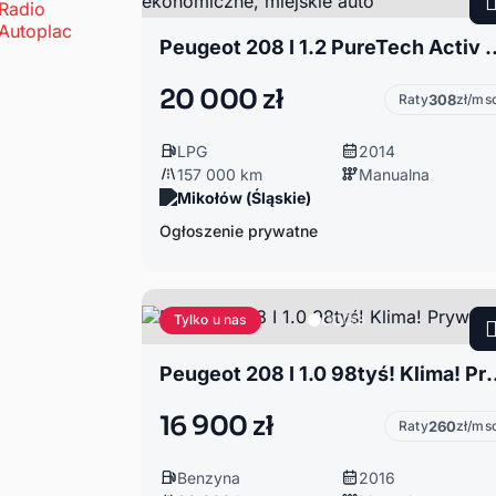
Peugeot 208 I 1.2 PureTech Activ +LPG 
20 000 zł
Raty
308
zł/ms
LPG
2014
157 000 km
Manualna
Mikołów (Śląskie)
Ogłoszenie prywatne
Tylko u nas
Peugeot 208 I 1.0 98ty
16 900 zł
Raty
260
zł/ms
Benzyna
2016