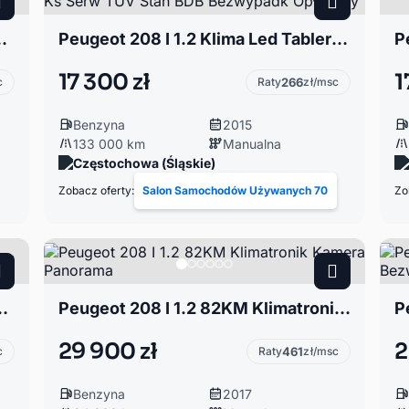
- ekonomiczne, miejskie auto
Peugeot 208 I 1.2 Klima Led Tabler El szyby Ks Serw TUV Stan BDB Bezwypadk Opłacony
P
17 300 zł
1
c
Raty
266
zł/msc
Benzyna
2015
133 000 km
Manualna
Częstochowa (Śląskie)
Zobacz oferty:
Salon Samochodów Używanych 70
Zo
ś! Klima! Prywatnie!
Peugeot 208 I 1.2 82KM Klimatronik Kamera Panorama
29 900 zł
2
c
Raty
461
zł/msc
Benzyna
2017