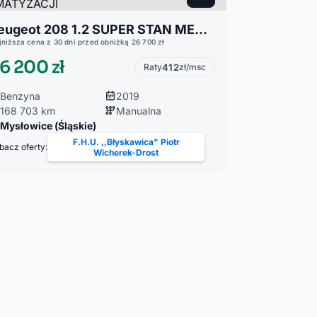
Peugeot 208 1.2 SUPER STAN MECHANICZNY I WIZUALNY,PO SERWISIE KLIMATYZACJI
jniższa cena z 30 dni przed obniżką 26 700 zł
6 200 zł
Raty
412
zł/msc
Benzyna
2019
168 703 km
Manualna
Mysłowice (Śląskie)
F.H.U. ,,Błyskawica" Piotr
bacz oferty:
Wicherek-Drost