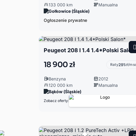
133 000 km
Manualna
Gołkowice (Śląskie)
Ogłoszenie prywatne
Peugeot 208 I 1.4 1.4*Polski Salon
18 900 zł
Raty
291
zł/ms
Benzyna
2012
120 000 km
Manualna
Bąków (Śląskie)
Zobacz oferty: