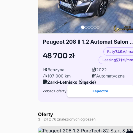
Peugeot 208 II 1.2 Automat 
Raty
749
zł/ms
48 700 zł
Leasing
571
zł/ms
Benzyna
2022
107 000 km
Automatyczna
Żarki-Letnisko (Śląskie)
Zobacz oferty:
Espectro
Oferty
3
- 24
z 76 znalezionych ogłoszeń