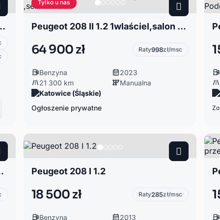
Tylko u nas
ch 82 Start & Stop Tech Edition
Peugeot 208 II 1.2 1wlaściel,salon Polska ,serwis ASO
c
64 900 zł
1
Raty
998
zł/msc
c
Benzyna
2023
21 300 km
Manualna
Katowice (Śląskie)
Ogłoszenie prywatne
Zo
rzedam samochód
Peugeot 208 I 1.2
18 500 zł
1
c
Raty
285
zł/msc
Benzyna
2013