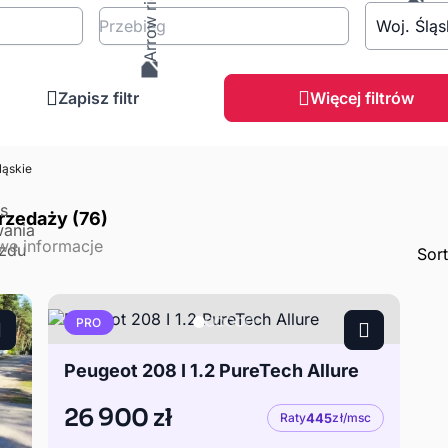
Przebieg
Woj. Śląs
Zapisz filtr
Więcej filtrów
ląskie
rzedaży (76)
Sor
PRO
Peugeot 208 I 1.2 PureTech Allure
26 900 zł
Raty
445
zł/msc