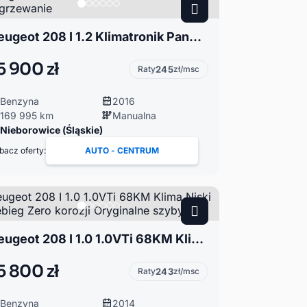
Peugeot 208 I 1.2 Klimatronik Panorama Podgrzewanie
5 900 zł
Raty
245
zł/msc
Benzyna
2016
169 995 km
Manualna
Nieborowice (Śląskie)
bacz oferty:
AUTO - CENTRUM
Peugeot 208 I 1.0 1.0VTi 68KM Klima Niski przebieg Zero korozji Oryginalne szyby
5 800 zł
Raty
243
zł/msc
Benzyna
2014