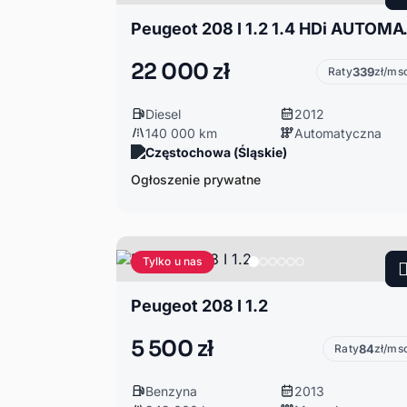
Peugeot 208 I 1.2 1
22 000 zł
Raty
339
zł/ms
Diesel
2012
140 000 km
Automatyczna
Częstochowa (Śląskie)
Ogłoszenie prywatne
Tylko u nas
Peugeot 208 I 1.2
5 500 zł
Raty
84
zł/ms
Benzyna
2013