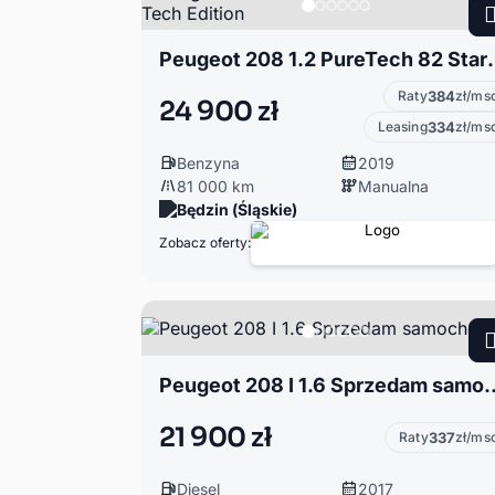
Peugeot 208 1.2 PureTe
Raty
384
zł/ms
24 900 zł
Leasing
334
zł/ms
Benzyna
2019
81 000 km
Manualna
Będzin (Śląskie)
Zobacz oferty:
Peugeot 208 I 1.6 Sp
21 900 zł
Raty
337
zł/ms
Diesel
2017