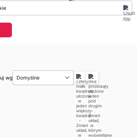
kie
tuj wg
Domyślne