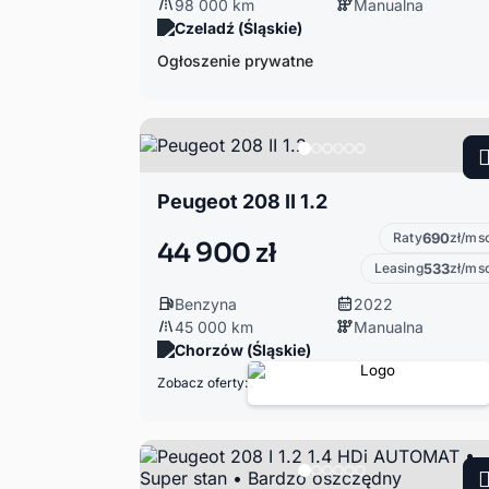
98 000 km
Manualna
Czeladź (Śląskie)
Ogłoszenie prywatne
Peugeot 208 II 1.2
Raty
690
zł/ms
44 900 zł
Leasing
533
zł/ms
Benzyna
2022
45 000 km
Manualna
Chorzów (Śląskie)
Zobacz oferty: