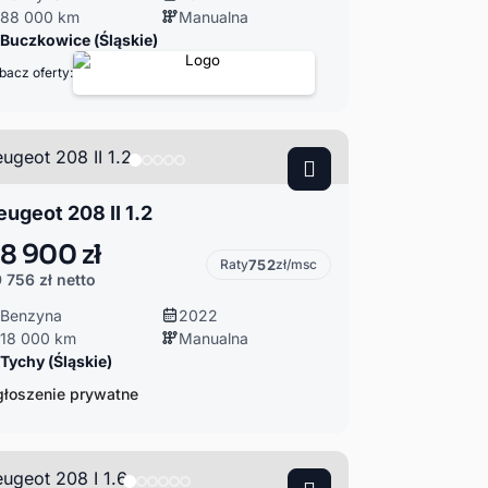
88 000 km
Manualna
Buczkowice (Śląskie)
bacz oferty:
eugeot 208 II 1.2
8 900 zł
Raty
752
zł/msc
 756 zł
netto
Benzyna
2022
18 000 km
Manualna
Tychy (Śląskie)
łoszenie prywatne