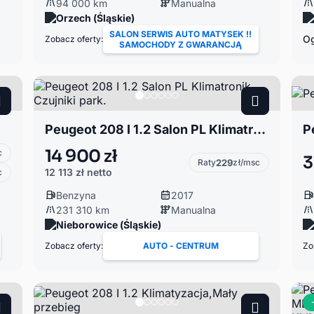
94 000 km
Manualna
Orzech (Śląskie)
SALON SERWIS AUTO MATYSEK !!
Og
Zobacz oferty:
SAMOCHODY Z GWARANCJĄ
Peugeot 208 I 1.2 Salon PL Klimatronik Czujniki park.
P
14 900 zł
c
3
Raty
229
zł/msc
12 113 zł
netto
c
Benzyna
2017
231 310 km
Manualna
Nieborowice (Śląskie)
Zobacz oferty:
AUTO - CENTRUM
Zo