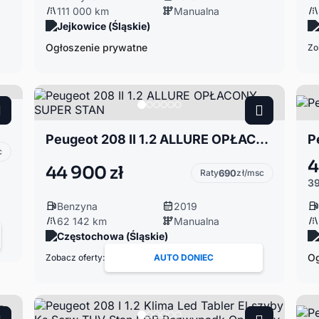
111 000 km
Manualna
Jejkowice (Śląskie)
Ogłoszenie prywatne
Zo
*
Peugeot 208 II 1.2 ALLURE OPŁACONY SUPER STAN
P
c
4
44 900 zł
Raty
690
zł/msc
39
Benzyna
2019
62 142 km
Manualna
Częstochowa (Śląskie)
Og
Zobacz oferty:
AUTO DONIEC