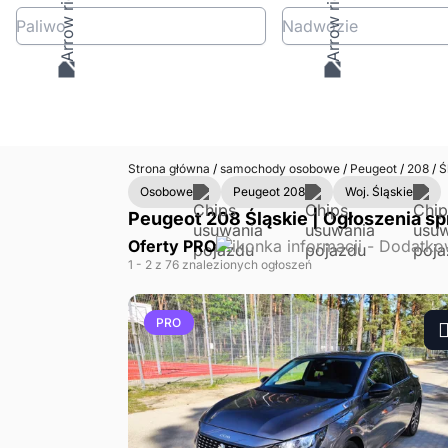
Paliwo
Nadwozie
Strona główna
/
samochody osobowe
/
Peugeot
/
208
/
Ś
Osobowe
Peugeot 208
Woj. Śląskie
Peugeot 208 Śląskie | Ogłoszenia sp
Oferty PRO
1
- 2
z 76 znalezionych ogłoszeń
PRO