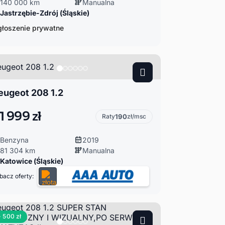
140 000 km
Manualna
Jastrzębie-Zdrój (Śląskie)
łoszenie prywatne
eugeot 208 1.2
1 999 zł
Raty
190
zł/msc
Benzyna
2019
81 304 km
Manualna
Katowice (Śląskie)
bacz oferty:
- 500 zł