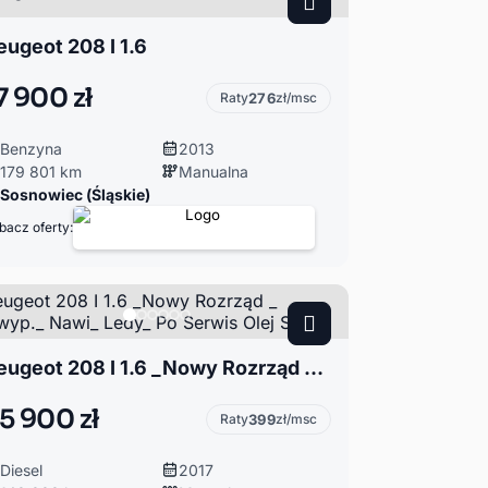
eugeot 208 I 1.6
7 900 zł
Raty
276
zł/msc
Benzyna
2013
179 801 km
Manualna
Sosnowiec (Śląskie)
bacz oferty:
Peugeot 208 I 1.6 _Nowy Rozrząd _ Bezwyp._ Nawi_ Ledy_ Po Serwis Olej Silnik
5 900 zł
Raty
399
zł/msc
Diesel
2017