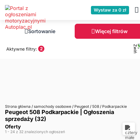
Wystaw za 0 zł
Sortowanie
Więcej filtrów
2
Aktywne filtry:
Strona główna
/
samochody osobowe
/
Peugeot
/
508
/
Podkarpackie
Peugeot 508 Podkarpackie | Ogłoszenia
sprzedaży (32)
Oferty
1
- 24
z 32 znalezionych ogłoszeń