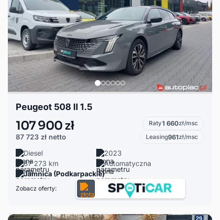
Peugeot 508 II 1.5
107 900 zł
Raty
1 660
zł/msc
87 723 zł
netto
Leasing
961
zł/msc
Diesel
2023
87 273 km
Automatyczna
Jamnica (Podkarpackie)
Zobacz oferty: