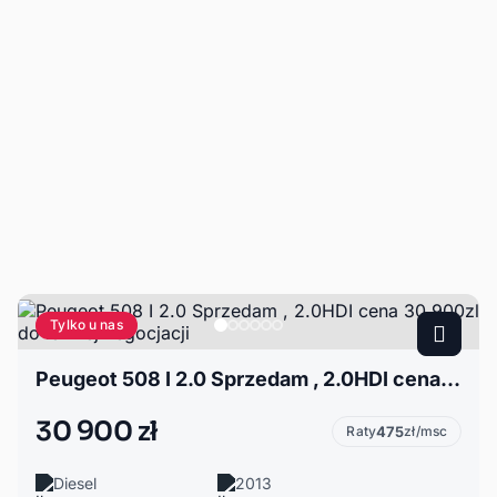
Tylko u nas
Peugeot 508 I 2.0 Sprzedam , 2.0HDI cena 30 900zl do lekkiej negocjacji
30 900 zł
Raty
475
zł/msc
Diesel
2013