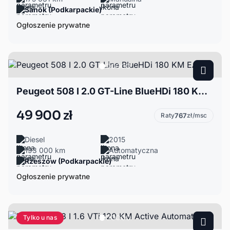
Sanok (Podkarpackie)
Ogłoszenie prywatne
Peugeot 508 I 2.0 GT-Line BlueHDi 180 KM EAT6
49 900 zł
Raty
767
zł/msc
Diesel
2015
193 000 km
Automatyczna
Rzeszów (Podkarpackie)
Ogłoszenie prywatne
Tylko u nas