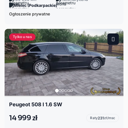
Mielec (Podkarpackie)
Ogłoszenie prywatne
Tylko u nas
Peugeot 508 I 1.6 SW
14 999 zł
Raty
231
zł/msc