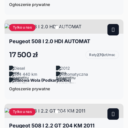
Ogłoszenie prywatne
Tylko u nas
Peugeot 508 I 2.0 HDI AUTOMAT
17 500 zł
Raty
270
zł/msc
Diesel
2012
364 440 km
Automatyczna
Stalowa Wola (Podkarpackie)
Ogłoszenie prywatne
Tylko u nas
Peugeot 508 I 2.2 GT 204 KM 2011