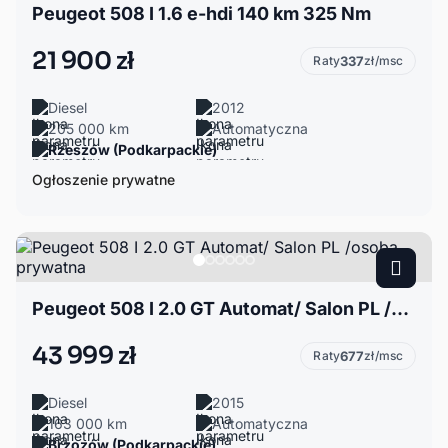
Peugeot 508 I 1.6 e-hdi 140 km 325 Nm
21 900 zł
Raty
337
zł/msc
Diesel
2012
205 000 km
Automatyczna
Rzeszów (Podkarpackie)
Ogłoszenie prywatne
Peugeot 508 I 2.0 GT Automat/ Salon PL /osoba prywatna
43 999 zł
Raty
677
zł/msc
Diesel
2015
163 000 km
Automatyczna
Brzozów (Podkarpackie)