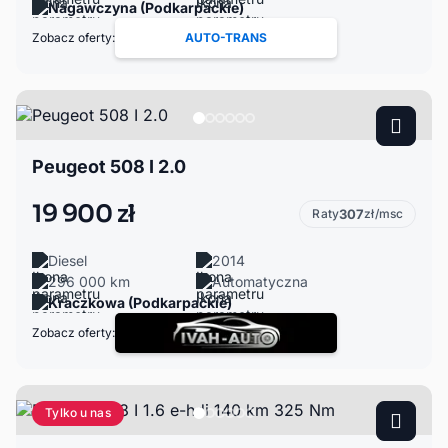
Nagawczyna (Podkarpackie)
Zobacz oferty:
AUTO-TRANS
Peugeot 508 I 2.0
19 900 zł
Raty
307
zł/msc
Diesel
2014
296 000 km
Automatyczna
Kraczkowa (Podkarpackie)
Zobacz oferty:
Tylko u nas