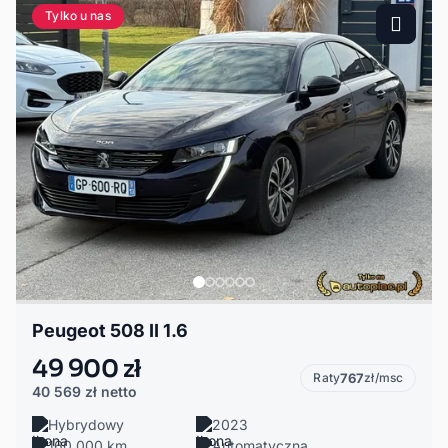
Tylko u nas
Peugeot 508 II 1.6
49 900 zł
Raty
767
zł/msc
40 569 zł
netto
Hybrydowy
2023
160 000 km
Automatyczna