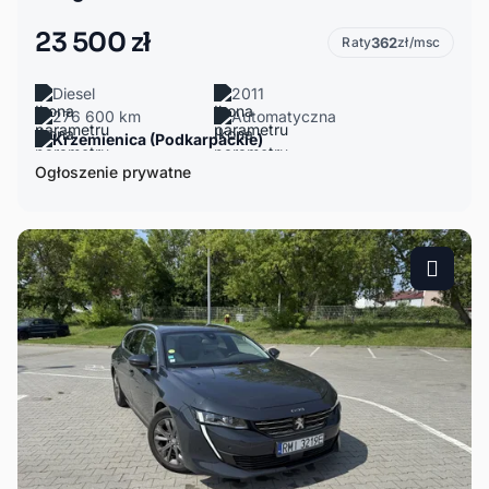
23 500 zł
Raty
362
zł/msc
Diesel
2011
276 600 km
Automatyczna
Krzemienica (Podkarpackie)
Ogłoszenie prywatne