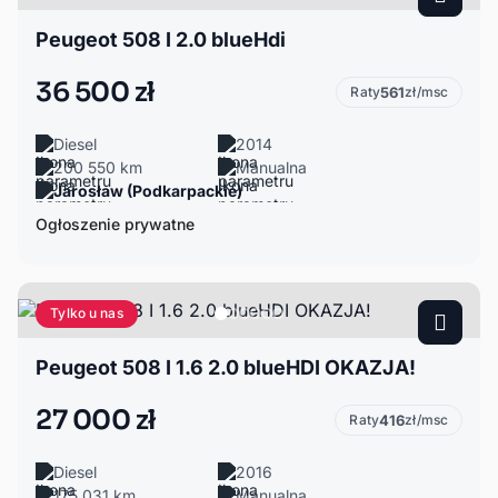
Peugeot 508 I 2.0 blueHdi
36 500 zł
Raty
561
zł/msc
Diesel
2014
200 550 km
Manualna
Jarosław (Podkarpackie)
Ogłoszenie prywatne
Tylko u nas
Peugeot 508 I 1.6 2.0 blueHDI OKAZJA!
27 000 zł
Raty
416
zł/msc
Diesel
2016
175 031 km
Manualna