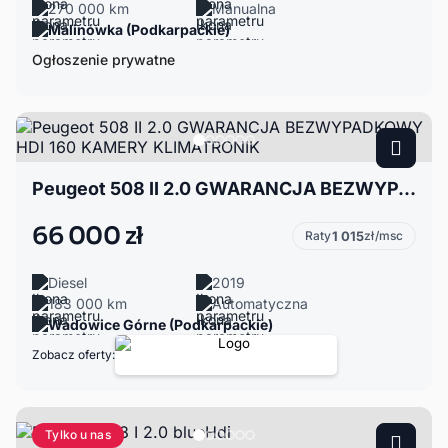
270 000 km
Manualna
Malinówka (Podkarpackie)
Ogłoszenie prywatne
Peugeot 508 II 2.0 GWARANCJA BEZWYPADKOWY HDI 160 KAMERY KLIMATRONIK
66 000 zł
Raty
1 015
zł/msc
Diesel
2019
183 000 km
Automatyczna
Wadowice Górne (Podkarpackie)
Zobacz oferty:
Tylko u nas