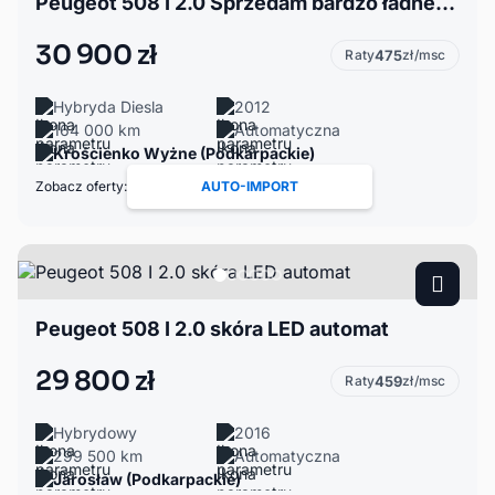
Peugeot 508 I 2.0 Sprzedam bardzo ładnego Peugeota HDI plus hybryda
30 900 zł
Raty
475
zł/msc
Hybryda Diesla
2012
164 000 km
Automatyczna
Krościenko Wyżne (Podkarpackie)
Zobacz oferty:
AUTO-IMPORT
Peugeot 508 I 2.0 skóra LED automat
29 800 zł
Raty
459
zł/msc
Hybrydowy
2016
299 500 km
Automatyczna
Jarosław (Podkarpackie)