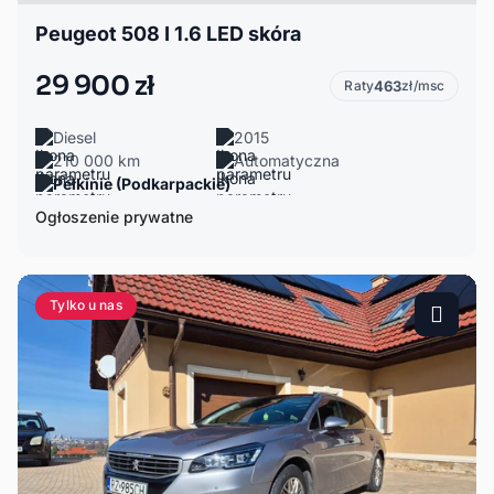
Peugeot 508 I 1.6 LED skóra
29 900 zł
Raty
463
zł/msc
Diesel
2015
210 000 km
Automatyczna
Pełkinie (Podkarpackie)
Ogłoszenie prywatne
Tylko u nas