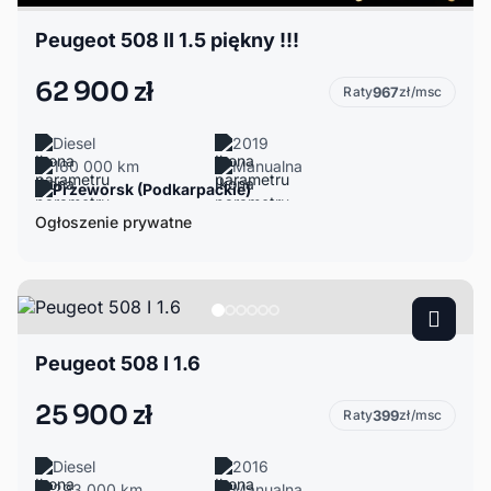
Peugeot 508 II 1.5 piękny !!!
62 900 zł
Raty
967
zł/msc
Diesel
2019
160 000 km
Manualna
Przeworsk (Podkarpackie)
Ogłoszenie prywatne
Peugeot 508 I 1.6
25 900 zł
Raty
399
zł/msc
Diesel
2016
293 000 km
Manualna