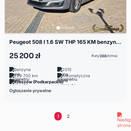
Peugeot 508 I 1.6 SW THP 165 KM benzyna 2015 rok
25 200 zł
Raty
388
zł/msc
Benzyna
2015
229 700 km
Automatyczna
Rzeszów (Podkarpackie)
Ogłoszenie prywatne
1
2