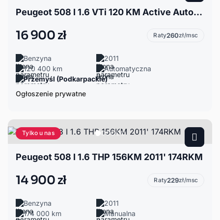
Peugeot 508 I 1.6 VTi 120 KM Active Automat
16 900 zł
Raty
260
zł/msc
Benzyna
2011
120 400 km
Automatyczna
Przemyśl (Podkarpackie)
Ogłoszenie prywatne
Tylko u nas
Peugeot 508 I 1.6 THP 156KM 2011' 174RKM
14 900 zł
Raty
229
zł/msc
Benzyna
2011
174 000 km
Manualna