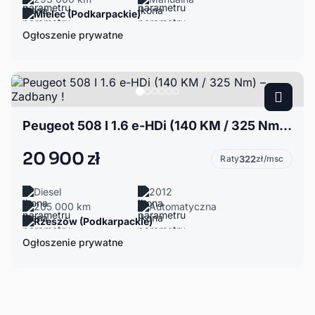
Mielec (Podkarpackie)
Ogłoszenie prywatne
Peugeot 508 I 1.6 e-HDi (140 KM / 325 Nm) – Zadbany !
20 900 zł
Raty
322
zł/msc
Diesel
2012
205 000 km
Automatyczna
Rzeszów (Podkarpackie)
Ogłoszenie prywatne