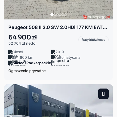
Peugeot 508 II 2.0 SW 2.0HDi 177 KM EAT8 | Bez wkładu | Bogate wyposażenie
64 900 zł
Raty
998
zł/msc
52 764 zł
netto
Diesel
2019
184 600 km
Automatyczna
Mielec (Podkarpackie)
Ogłoszenie prywatne