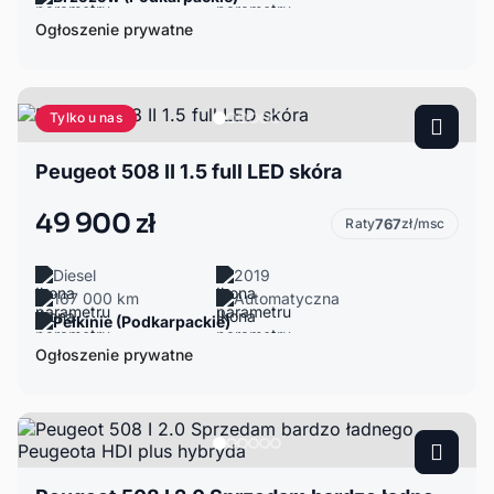
Ogłoszenie prywatne
Tylko u nas
Peugeot 508 II 1.5 full LED skóra
49 900 zł
Raty
767
zł/msc
Diesel
2019
167 000 km
Automatyczna
Pełkinie (Podkarpackie)
Ogłoszenie prywatne