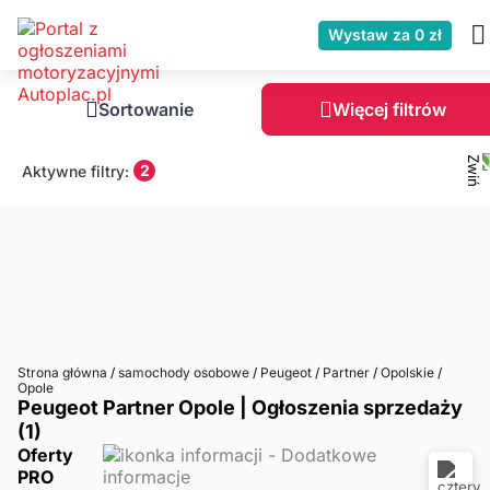
Wystaw za 0 zł
Sortowanie
Więcej filtrów
2
Aktywne filtry:
Strona główna
/
samochody osobowe
/
Peugeot
/
Partner
/
Opolskie
/
Opole
Peugeot Partner Opole | Ogłoszenia sprzedaży
(1)
Oferty
PRO