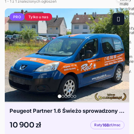
1
- 1
z 1 znalezionych ogłoszeń
Tylko u nas
PRO
Peugeot Partner 1.6 Świeżo sprowadzony z Niemiec
10 900 zł
Raty
168
zł/msc