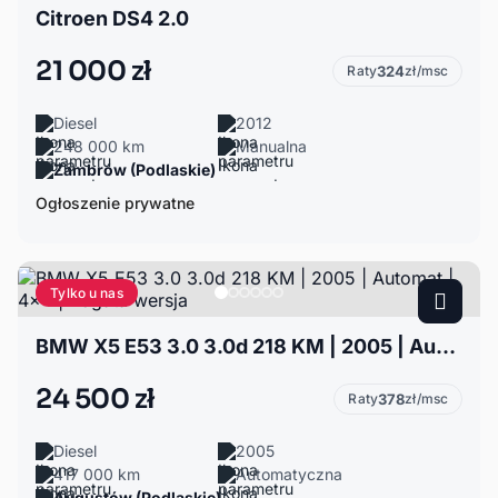
Citroen DS4 2.0
21 000 zł
Raty
324
zł/msc
Diesel
2012
248 000 km
Manualna
Zambrów (Podlaskie)
Ogłoszenie prywatne
Tylko u nas
BMW X5 E53 3.0 3.0d 218 KM | 2005 | Automat | 4x4 | Bogata wersja
24 500 zł
Raty
378
zł/msc
Diesel
2005
417 000 km
Automatyczna
Augustów (Podlaskie)