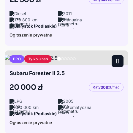
Diesel
2011
179 800 km
Manualna
Białystok (Podlaskie)
Ogłoszenie prywatne
Tylko u nas
PRO
Subaru Forester II 2.5
20 000 zł
Raty
308
zł/msc
LPG
2005
330 000 km
Automatyczna
Białystok (Podlaskie)
Ogłoszenie prywatne