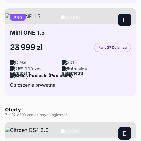
PRO
Mini ONE 1.5
23 999 zł
Raty
370
zł/msc
Diesel
2015
245 000 km
Manualna
Bielsk Podlaski (Podlaskie)
Ogłoszenie prywatne
Oferty
7
- 24
z 199 znalezionych ogłoszeń