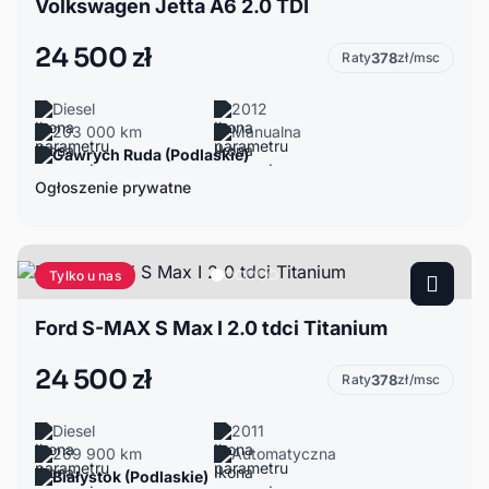
Volkswagen Jetta A6 2.0 TDI
24 500 zł
Raty
378
zł/msc
Diesel
2012
203 000 km
Manualna
Gawrych Ruda (Podlaskie)
Ogłoszenie prywatne
Tylko u nas
Ford S-MAX S Max I 2.0 tdci Titanium
24 500 zł
Raty
378
zł/msc
Diesel
2011
269 900 km
Automatyczna
Białystok (Podlaskie)