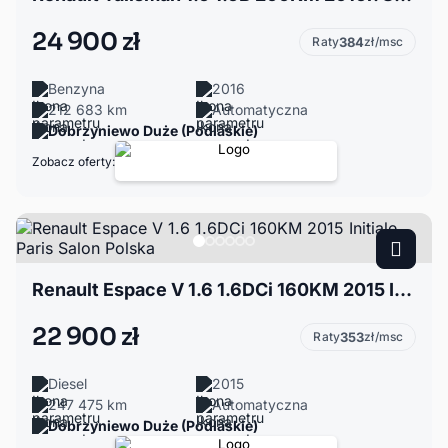
24 900 zł
Raty
384
zł/msc
Benzyna
2016
212 683 km
Automatyczna
Dobrzyniewo Duże (Podlaskie)
Zobacz oferty:
Renault Espace V 1.6 1.6DCi 160KM 2015 Initiale Paris Salon Polska
22 900 zł
Raty
353
zł/msc
Diesel
2015
247 475 km
Automatyczna
Dobrzyniewo Duże (Podlaskie)