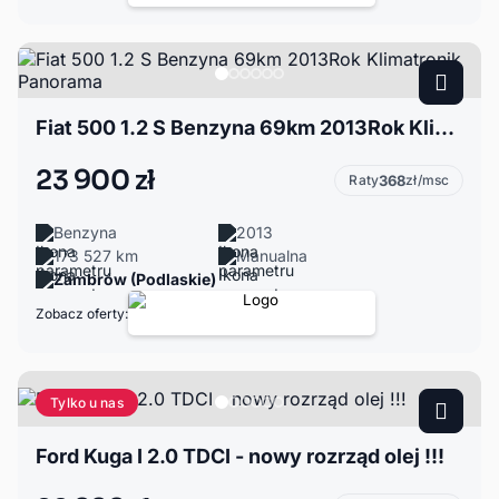
Fiat 500 1.2 S Benzyna 69km 2013Rok Klimatronik Panorama
23 900 zł
Raty
368
zł/msc
Benzyna
2013
173 527 km
Manualna
Zambrów (Podlaskie)
Zobacz oferty:
Tylko u nas
Ford Kuga I 2.0 TDCI - nowy rozrząd olej !!!