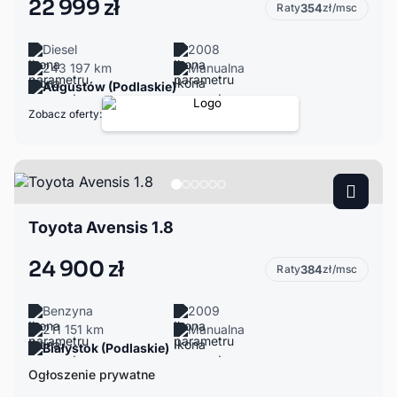
22 999 zł
Raty
354
zł/msc
Diesel
2008
243 197 km
Manualna
Augustów (Podlaskie)
Zobacz oferty:
Toyota Avensis 1.8
24 900 zł
Raty
384
zł/msc
Benzyna
2009
211 151 km
Manualna
Białystok (Podlaskie)
Ogłoszenie prywatne