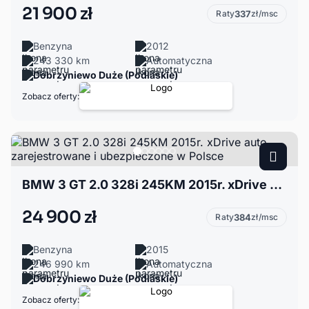
21 900 zł
Raty
337
zł/msc
Benzyna
2012
243 330 km
Automatyczna
Dobrzyniewo Duże (Podlaskie)
Zobacz oferty:
BMW 3 GT 2.0 328i 245KM 2015r. xDrive auto zarejestrowane i ubezpieczone w Polsce
24 900 zł
Raty
384
zł/msc
Benzyna
2015
246 990 km
Automatyczna
Dobrzyniewo Duże (Podlaskie)
Zobacz oferty: