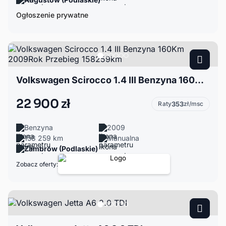
Ogłoszenie prywatne
Volkswagen Scirocco 1.4 III Benzyna 160Km 2009Rok Przebieg 158259km
22 900 zł
Raty
353
zł/msc
Benzyna
2009
158 259 km
Manualna
Zambrów (Podlaskie)
Zobacz oferty: