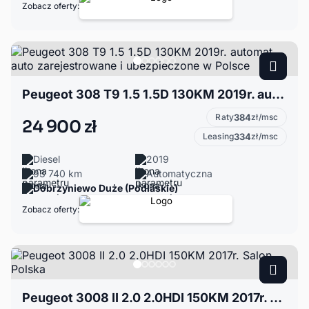
Zobacz oferty:
Peugeot 308 T9 1.5 1.5D 130KM 2019r. automat auto zarejestrowane i ubezpieczone w Polsce
Raty
384
zł/msc
24 900 zł
Leasing
334
zł/msc
Diesel
2019
93 740 km
Automatyczna
Dobrzyniewo Duże (Podlaskie)
Zobacz oferty:
Peugeot 3008 II 2.0 2.0HDI 150KM 2017r. Salon Polska