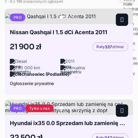
1
- 6
z 199 znalezionych ogłoszeń
PRO
Nissan Qashqai I 1.5 dCi Acenta 2011
21 900 zł
Raty
337
zł/msc
Diesel
2011
293 000 km
Manualna
Ciechanowiec (Podlaskie)
Ogłoszenie prywatne
Tylko u nas
PRO
Hyundai ix35 0.0 Sprzedam lub zamienię na coś mniejszego z automatyczną skrzynią z dopł
22 500 zł
Raty
347
zł/msc