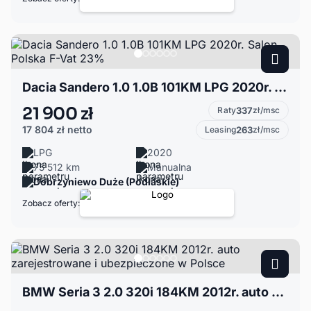
Dacia Sandero 1.0 1.0B 101KM LPG 2020r. Salon Polska F-Vat 23%
21 900 zł
Raty
337
zł/msc
17 804 zł
netto
Leasing
263
zł/msc
LPG
2020
75 512 km
Manualna
Dobrzyniewo Duże (Podlaskie)
Zobacz oferty:
BMW Seria 3 2.0 320i 184KM 2012r. auto zarejestrowane i ubezpieczone w Polsce