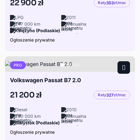
22 900 zł
Raty
353
zł/msc
LPG
2011
247 000 km
Manualna
Księżyno (Podlaskie)
Ogłoszenie prywatne
PRO
Volkswagen Passat B7 2.0
21 200 zł
Raty
327
zł/msc
Diesel
2010
280 000 km
Manualna
Białystok (Podlaskie)
Ogłoszenie prywatne