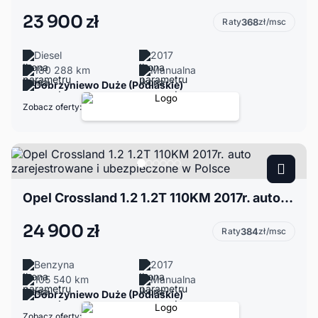
23 900 zł
Raty
368
zł/msc
Diesel
2017
180 288 km
Manualna
Dobrzyniewo Duże (Podlaskie)
Zobacz oferty:
Opel Crossland 1.2 1.2T 110KM 2017r. auto zarejestrowane i ubezpieczone w Polsce
24 900 zł
Raty
384
zł/msc
Benzyna
2017
105 540 km
Manualna
Dobrzyniewo Duże (Podlaskie)
Zobacz oferty: