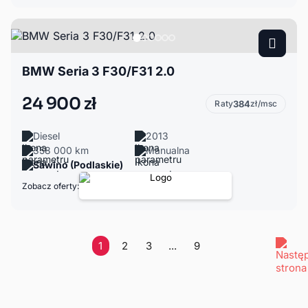
BMW Seria 3 F30/F31 2.0
24 900 zł
Raty
384
zł/msc
Diesel
2013
358 000 km
Manualna
Sawino (Podlaskie)
Zobacz oferty:
1
2
3
...
9