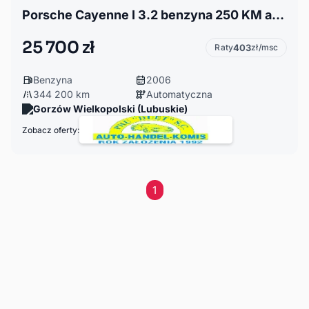
Porsche Cayenne I 3.2 benzyna 250 KM automat
25 700 zł
Raty
403
zł/msc
Benzyna
2006
344 200 km
Automatyczna
Gorzów Wielkopolski (Lubuskie)
Zobacz oferty:
1