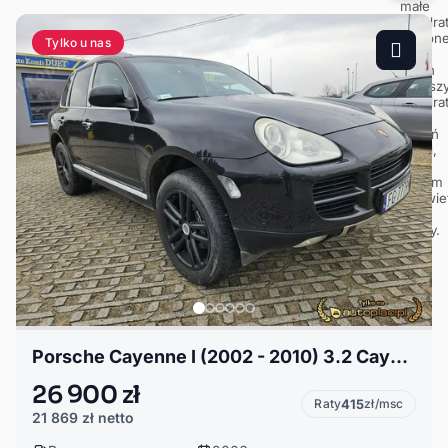
Tylko u nas
Porsche Cayenne I (2002 - 2010) 3.2 Cayenne3.2 VR6 super stan Europa!
26 900 zł
Raty
415
zł/msc
21 869 zł
netto