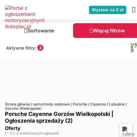
Wystaw za 0 zł
Sortowanie
Więcej filtrów
2
Aktywne filtry:
Strona główna
/
samochody osobowe
/
Porsche
/
Cayenne
/
Lubuskie
/
Gorzów Wielkopolski
Porsche Cayenne Gorzów Wielkopolski |
Ogłoszenia sprzedaży (2)
Oferty
1
- 2
z 2 znalezionych ogłoszeń