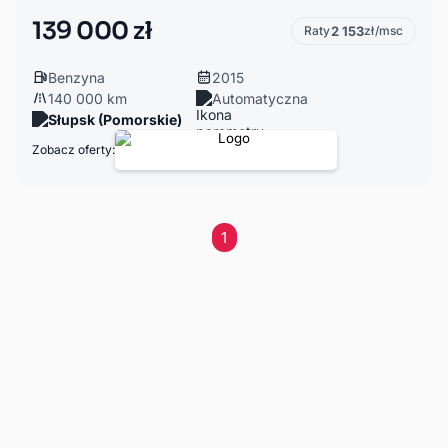
139 000 zł
Raty
2 153
zł/msc
Benzyna
2015
140 000 km
Automatyczna
Słupsk (Pomorskie)
Zobacz oferty:
1