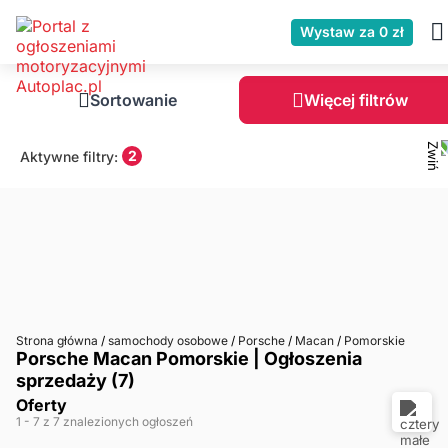
Wystaw za 0 zł
Sortowanie
Więcej filtrów
2
Aktywne filtry:
Strona główna
/
samochody osobowe
/
Porsche
/
Macan
/
Pomorskie
Porsche Macan Pomorskie | Ogłoszenia
sprzedaży (7)
Oferty
1
- 7
z 7 znalezionych ogłoszeń