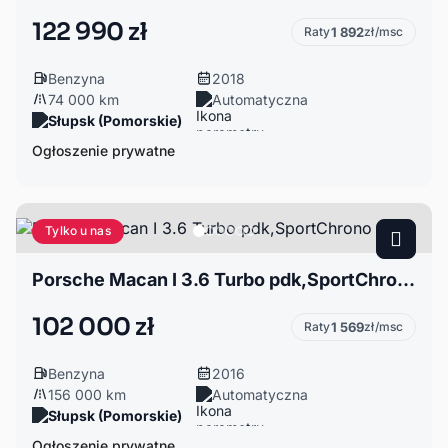
122 990 zł
Raty
1 892
zł/msc
Benzyna
2018
74 000 km
Automatyczna
Słupsk (Pomorskie)
Ogłoszenie prywatne
Tylko u nas
Porsche Macan I 3.6 Turbo pdk,SportChrono
102 000 zł
Raty
1 569
zł/msc
Benzyna
2016
156 000 km
Automatyczna
Słupsk (Pomorskie)
Ogłoszenie prywatne