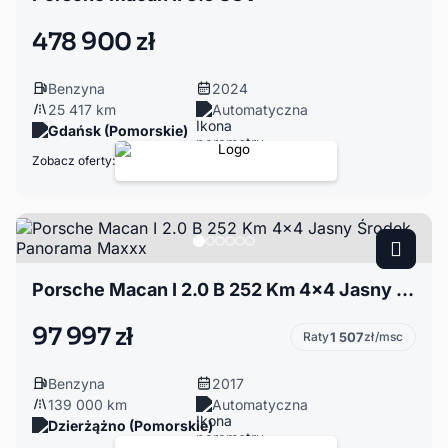
478 900 zł
Benzyna
2024
25 417 km
Automatyczna
Gdańsk (Pomorskie)
Zobacz oferty:
Porsche Macan I 2.0 B 252 Km 4x4 Jasny Środek Panorama Maxxx
97 997 zł
Raty
1 507
zł/msc
Benzyna
2017
139 000 km
Automatyczna
Dzierżążno (Pomorskie)