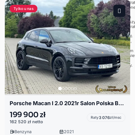
Tylko u nas
Porsche Macan I 2.0 2021r Salon Polska Bezwypadkowy Faktura Vat23% Niski przebieg Cayenne
199 900 zł
Raty
3 076
zł/msc
162 520 zł
netto
Benzyna
2021