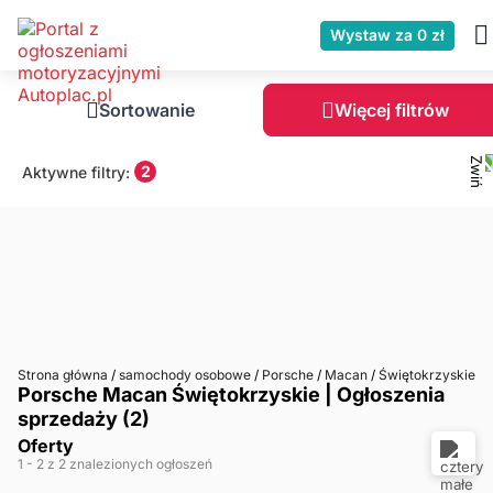
Wystaw za 0 zł
Sortowanie
Więcej filtrów
2
Aktywne filtry:
Strona główna
/
samochody osobowe
/
Porsche
/
Macan
/
Świętokrzyskie
Porsche Macan Świętokrzyskie | Ogłoszenia
sprzedaży (2)
Oferty
1
- 2
z 2 znalezionych ogłoszeń