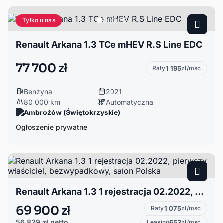
Tylko u nas
Renault Arkana 1.3 TCe mHEV R.S Line EDC
77 700 zł
Raty
1 195
zł/msc
Benzyna
2021
80 000 km
Automatyczna
Ambrożów (Świętokrzyskie)
Ogłoszenie prywatne
Renault Arkana 1.3 1 rejestracja 02.2022, pierwszy właściciel, bezwypadkowy, salon Polska
69 900 zł
Raty
1 075
zł/msc
56 829 zł
netto
Leasing
653
zł/msc