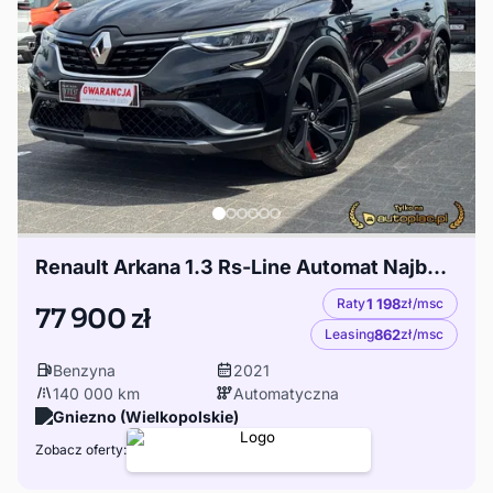
Renault Arkana 1.3 Rs-Line Automat Najbogatsza Wersja
Raty
1 198
zł/msc
77 900 zł
Leasing
862
zł/msc
Benzyna
2021
140 000 km
Automatyczna
Gniezno (Wielkopolskie)
Zobacz oferty: