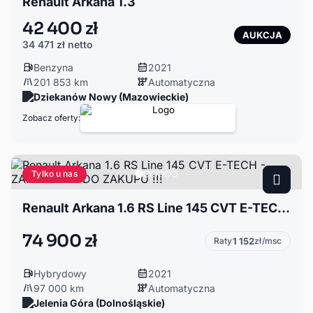
Renault Arkana 1.3
42 400 zł
AUKCJA
34 471 zł
netto
Benzyna
2021
201 853 km
Automatyczna
Dziekanów Nowy (Mazowieckie)
Zobacz oferty:
Tylko u nas
Renault Arkana 1.6 RS Line 145 CVT E-TECH - ZAPRASZAM DO ZAKUPU !!!
74 900 zł
Raty
1 152
zł/msc
Hybrydowy
2021
97 000 km
Automatyczna
Jelenia Góra (Dolnośląskie)