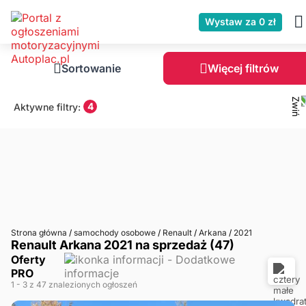
Wystaw za 0 zł
Sortowanie
Więcej filtrów
4
Aktywne filtry:
Strona główna
/
samochody osobowe
/
Renault
/
Arkana
/
2021
Renault Arkana 2021 na sprzedaż (47)
Oferty
PRO
1
- 3
z 47 znalezionych ogłoszeń