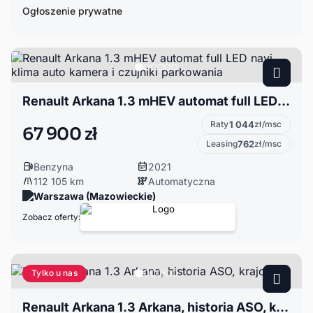
Ogłoszenie prywatne
Renault Arkana 1.3 mHEV automat full LED navi klima auto kamera i czujniki parkowania
Raty
1 044
zł/msc
67 900 zł
Leasing
762
zł/msc
Benzyna
2021
112 105 km
Automatyczna
Warszawa (Mazowieckie)
Zobacz oferty:
Tylko u nas
Renault Arkana 1.3 Arkana, historia ASO, krajowa