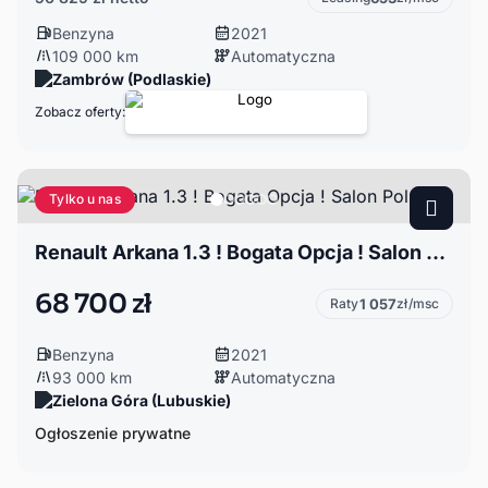
Benzyna
2021
109 000 km
Automatyczna
Zambrów (Podlaskie)
Zobacz oferty:
Tylko u nas
Renault Arkana 1.3 ! Bogata Opcja ! Salon Polska
68 700 zł
Raty
1 057
zł/msc
Benzyna
2021
93 000 km
Automatyczna
Zielona Góra (Lubuskie)
Ogłoszenie prywatne