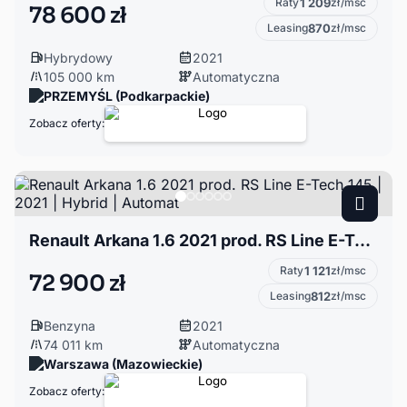
Raty
1 209
zł/msc
78 600 zł
Leasing
870
zł/msc
Hybrydowy
2021
105 000 km
Automatyczna
PRZEMYŚL (Podkarpackie)
Zobacz oferty:
Renault Arkana 1.6 2021 prod. RS Line E-Tech 145 | 2021 | Hybrid | Automat
Raty
1 121
zł/msc
72 900 zł
Leasing
812
zł/msc
Benzyna
2021
74 011 km
Automatyczna
Warszawa (Mazowieckie)
Zobacz oferty: