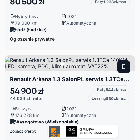
80 500 zł
Raty
1 238
zł/msc
Hybrydowy
2021
79 000 km
Automatyczna
Łódź (Łódzkie)
Ogłoszenie prywatne
Renault Arkana 1.3 SalonPL serwis 1.3TCe 140KM LED, kamera, PDC, klima automat. VAT23%
54 900 zł
Raty
844
zł/msc
44 634 zł
netto
Leasing
530
zł/msc
Benzyna
2021
176 228 km
Automatyczna
Wysogotowo (Wielkopolskie)
Zobacz oferty: