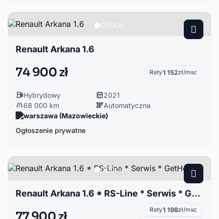
Renault Arkana 1.6
74 900 zł
Raty
1 152
zł/msc
Hybrydowy
2021
68 000 km
Automatyczna
warszawa (Mazowieckie)
Ogłoszenie prywatne
Renault Arkana 1.6 * RS-Line * Serwis * GetHelp
Raty
1 198
zł/msc
77 900 zł