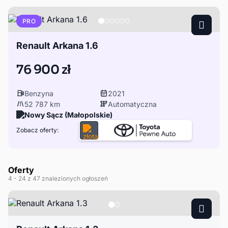
PRO
Renault Arkana 1.6
76 900 zł
Benzyna
2021
52 787 km
Automatyczna
Nowy Sącz (Małopolskie)
Zobacz oferty:
Oferty
4
- 24
z 47 znalezionych ogłoszeń