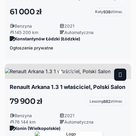
61 000 zł
Raty
938
zł/msc
Benzyna
2021
145 200 km
Automatyczna
Konstantynów Łódzki (Łódzkie)
Ogłoszenie prywatne
Renault Arkana 1.3 1 właściciel, Polski Salon
79 900 zł
Leasing
882
zł/msc
Benzyna
2021
76 144 km
Automatyczna
Konin (Wielkopolskie)