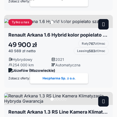
Zobacz oferty:
Tylko u nas
Renault Arkana 1.6 Hybrid kolor popielato szary
49 900 zł
Raty
767
zł/msc
40 569 zł
netto
Leasing
583
zł/msc
Hybrydowy
2021
254 000 km
Automatyczna
Józefów (Mazowieckie)
Zobacz oferty:
Hecpharma Sp. z o.o.
Renault Arkana 1.3 RS Line Kamera Klimatyzacja Hybryda Gwarancja