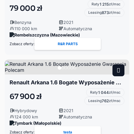
Raty
1 215
zł/msc
79 000 zł
Leasing
873
zł/msc
Benzyna
2021
110 000 km
Automatyczna
Rembelszczyzna (Mazowieckie)
Zobacz oferty:
R&R PARTS
Renault Arkana 1.6 Bogate Wyposażenie Gwarancja Polecam
Raty
1 044
zł/msc
67 900 zł
Leasing
762
zł/msc
Hybrydowy
2021
124 000 km
Automatyczna
Tymbark (Małopolskie)
Zobacz oferty:
testa