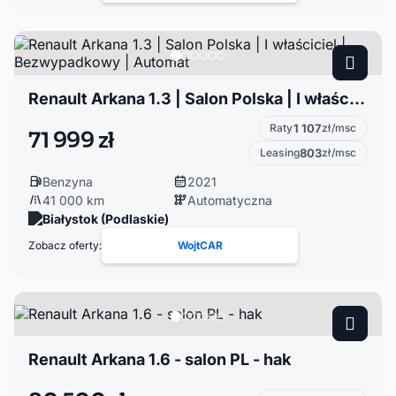
Renault Arkana 1.3 | Salon Polska | I właściciel | Bezwypadkowy | Automat
Raty
1 107
zł/msc
71 999 zł
Leasing
803
zł/msc
Benzyna
2021
41 000 km
Automatyczna
Białystok (Podlaskie)
Zobacz oferty:
WojtCAR
Renault Arkana 1.6 - salon PL - hak