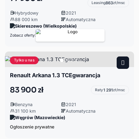
Leasing
863
zł/msc
Hybrydowy
2021
88 000 km
Automatyczna
Skiereszewo (Wielkopolskie)
Zobacz oferty:
Tylko u nas
Renault Arkana 1.3 TCEgwarancja
83 900 zł
Raty
1 291
zł/msc
Benzyna
2021
31 100 km
Automatyczna
Węgrów (Mazowieckie)
Ogłoszenie prywatne