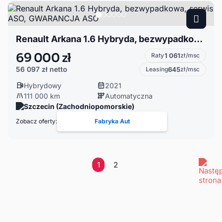
Renault Arkana 1.6 Hybryda, bezwypadkowa, serwis ASO, GWARANCJA ASO
69 000 zł
Raty
1 061
zł/msc
56 097 zł
netto
Leasing
645
zł/msc
Hybrydowy
2021
111 000 km
Automatyczna
Szczecin (Zachodniopomorskie)
Zobacz oferty:
Fabryka Aut
1
2