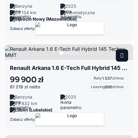
Benzyna
2025
20 134 km
Automatyczna
Sękocin Nowy (Mazowieckie)
Zobacz oferty:
Renault Arkana 1.6 E-Tech Full Hybrid 145 Techno MMT
99 900 zł
Raty
1 537
zł/msc
81 219 zł
netto
Leasing
896
zł/msc
Benzyna
2025
23 832 km
Lublin (Lubelskie)
Zobacz oferty: