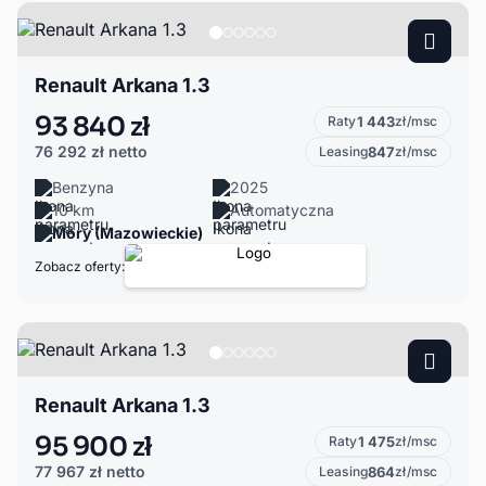
Renault Arkana 1.3
93 840 zł
Raty
1 443
zł/msc
76 292 zł
netto
Leasing
847
zł/msc
Benzyna
2025
10 km
Automatyczna
Mory (Mazowieckie)
Zobacz oferty:
Renault Arkana 1.3
95 900 zł
Raty
1 475
zł/msc
77 967 zł
netto
Leasing
864
zł/msc