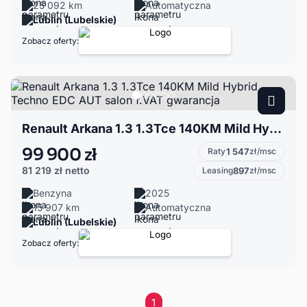
25 092 km
Automatyczna
Lublin (Lubelskie)
Zobacz oferty:
Renault Arkana 1.3 1.3Tce 140KM Mild Hybrid Techno EDC AUT salon f.VAT gwarancja
99 900 zł
Raty
1 547
zł/msc
81 219 zł
netto
Leasing
897
zł/msc
Benzyna
2025
15 907 km
Automatyczna
Lublin (Lubelskie)
Zobacz oferty:
1