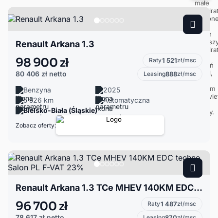
Renault Arkana 1.3
98 900 zł
Raty
1 521
zł/msc
80 406 zł
netto
Leasing
888
zł/msc
Benzyna
2025
5 526 km
Automatyczna
Bielsko-Biała (Śląskie)
Zobacz oferty:
Renault Arkana 1.3 TCe MHEV 140KM EDC techno Salon PL F-VAT 23%
96 700 zł
Raty
1 487
zł/msc
78 617 zł
netto
Leasing
870
zł/msc