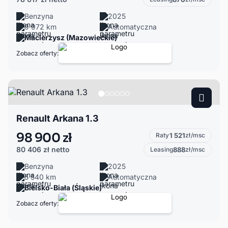
Benzyna
2025
9 972 km
Automatyczna
Macierzysz (Mazowieckie)
Zobacz oferty:
Renault Arkana 1.3
98 900 zł
Raty
1 521
zł/msc
80 406 zł
netto
Leasing
888
zł/msc
Benzyna
2025
5 540 km
Automatyczna
Bielsko-Biała (Śląskie)
Zobacz oferty: