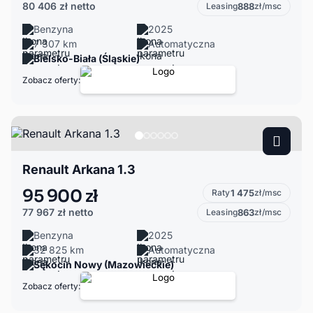
80 406 zł
netto
Leasing
888
zł/msc
Benzyna
2025
7 307 km
Automatyczna
Bielsko-Biała (Śląskie)
Zobacz oferty:
Renault Arkana 1.3
95 900 zł
Raty
1 475
zł/msc
77 967 zł
netto
Leasing
863
zł/msc
Benzyna
2025
32 825 km
Automatyczna
Sękocin Nowy (Mazowieckie)
Zobacz oferty: