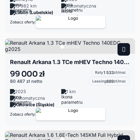
15 982 km
Automatyczna
Lublin (Lubelskie)
Zobacz oferty:
Renault Arkana 1.3 TCe mHEV Techno 140EDC g2025
99 000 zł
Raty
1 533
zł/msc
80 487 zł
netto
Leasing
889
zł/msc
2025
1 km
Automatyczna
Katowice (Śląskie)
Zobacz oferty: