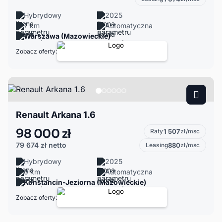
Hybrydowy
2025
7 km
Automatyczna
Warszawa (Mazowieckie)
Zobacz oferty:
Renault Arkana 1.6
98 000 zł
Raty
1 507
zł/msc
79 674 zł
netto
Leasing
880
zł/msc
Hybrydowy
2025
0 km
Automatyczna
Konstancin-Jeziorna (Mazowieckie)
Zobacz oferty: