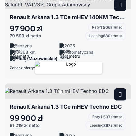
Renault Arkana 1.3 TCe mHEV 140KM Techno 1WŁ SalonPL VAT23% Grupa Adamowscy
97 900 zł
Raty
1 506
zł/msc
79 593 zł
netto
Leasing
880
zł/msc
Benzyna
2025
15 368 km
Automatyczna
Płock (Mazowieckie)
Zobacz oferty:
Renault Arkana 1.3 TCe mHEV Techno EDC
99 900 zł
Raty
1 537
zł/msc
81 219 zł
netto
Leasing
897
zł/msc
Benzyna
2025