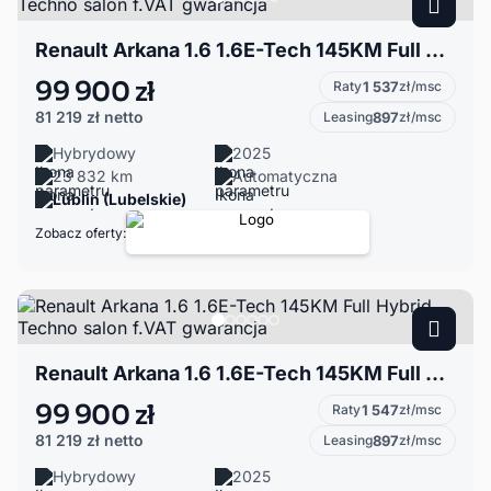
Renault Arkana 1.6 1.6E-Tech 145KM Full Hybrid Techno salon f.VAT gwarancja
99 900 zł
Raty
1 537
zł/msc
81 219 zł
netto
Leasing
897
zł/msc
Hybrydowy
2025
23 832 km
Automatyczna
Lublin (Lubelskie)
Zobacz oferty:
Renault Arkana 1.6 1.6E-Tech 145KM Full Hybrid Techno salon f.VAT gwarancja
99 900 zł
Raty
1 547
zł/msc
81 219 zł
netto
Leasing
897
zł/msc
Hybrydowy
2025