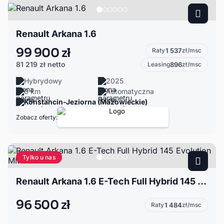
Renault Arkana 1.6
99 900 zł
Raty
1 537
zł/msc
81 219 zł
netto
Leasing
896
zł/msc
Hybrydowy
2025
0 km
Automatyczna
Konstancin-Jeziorna (Mazowieckie)
Zobacz oferty:
Tylko u nas
Renault Arkana 1.6 E-Tech Full Hybrid 145 Evolution MMT
96 500 zł
Raty
1 484
zł/msc