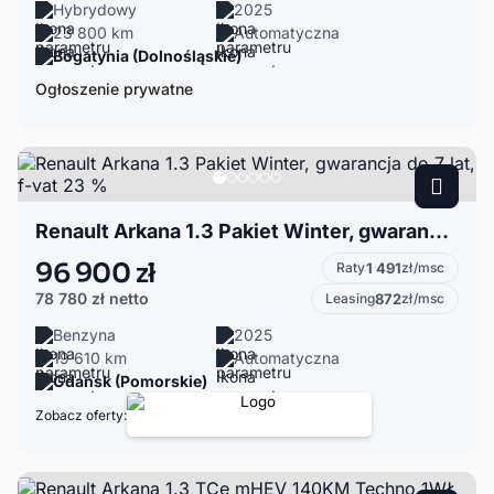
Hybrydowy
2025
23 800 km
Automatyczna
Bogatynia (Dolnośląskie)
Ogłoszenie prywatne
Renault Arkana 1.3 Pakiet Winter, gwarancja do 7 lat, f-vat 23 %
96 900 zł
Raty
1 491
zł/msc
78 780 zł
netto
Leasing
872
zł/msc
Benzyna
2025
19 610 km
Automatyczna
Gdańsk (Pomorskie)
Zobacz oferty: