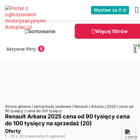
Wystaw za 0 zł
Sortowanie
Więcej filtrów
6
Aktywne filtry:
Strona główna
/
samochody osobowe
/
Renault
/
Arkana
/
2025
/
cena od
90 tysięcy
/
cena do 100 tysięcy
Renault Arkana 2025 cena od 90 tysięcy cena
do 100 tysięcy na sprzedaż (20)
Oferty
1
- 20
z 20 znalezionych ogłoszeń