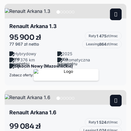
Renault Arkana 1.3
95 900 zł
Raty
1 475
zł/msc
77 967 zł
netto
Leasing
864
zł/msc
Hybrydowy
2025
25 376 km
Automatyczna
Sękocin Nowy (Mazowieckie)
Zobacz oferty:
Renault Arkana 1.6
Raty
1 524
zł/msc
99 084 zł
Leasing
1 074
zł/msc