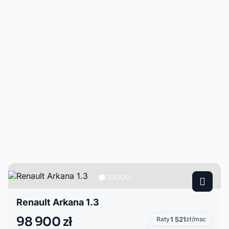
Renault Arkana 1.3
98 900 zł
Raty
1 521
zł/msc