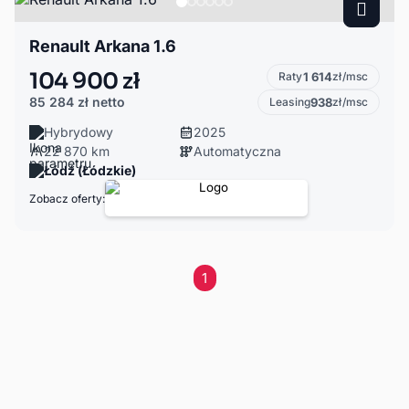
Renault Arkana 1.6
104 900 zł
Raty
1 614
zł/msc
85 284 zł
netto
Leasing
938
zł/msc
Hybrydowy
2025
22 870 km
Automatyczna
Łódź (Łódzkie)
Zobacz oferty:
1