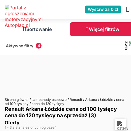
Wystaw za 0 zł
Sortowanie
Więcej filtrów
4
Aktywne filtry:
Strona główna
/
samochody osobowe
/
Renault
/
Arkana
/
Łódzkie
/
cena
od 100 tysięcy
/
cena do 120 tysięcy
Renault Arkana Łódzkie cena od 100 tysięcy
cena do 120 tysięcy na sprzedaż (3)
Oferty
1
- 3
z 3 znalezionych ogłoszeń