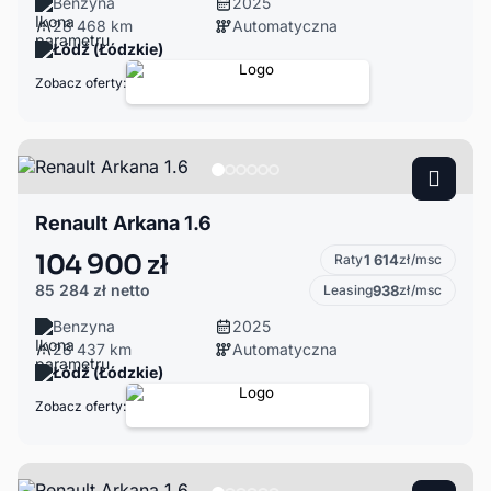
Benzyna
2025
28 468 km
Automatyczna
Łódź (Łódzkie)
Zobacz oferty:
Renault Arkana 1.6
104 900 zł
Raty
1 614
zł/msc
85 284 zł
netto
Leasing
938
zł/msc
Benzyna
2025
28 437 km
Automatyczna
Łódź (Łódzkie)
Zobacz oferty: