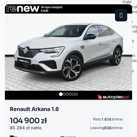
Renault Arkana 1.6
104 900 zł
Raty
1 614
zł/msc
85 284 zł
netto
Leasing
938
zł/msc