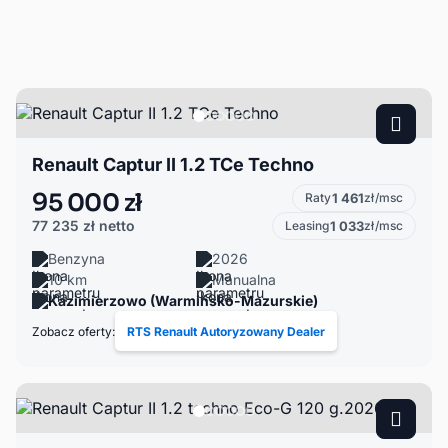
Renault Captur II 1.2 TCe Techno
95 000 zł
Raty
1 461
zł/msc
77 235 zł
netto
Leasing
1 033
zł/msc
Benzyna
2026
10 km
Manualna
Kazimierzowo (Warmińsko-Mazurskie)
Zobacz oferty:
RTS Renault Autoryzowany Dealer