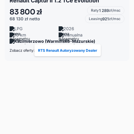
Renault Captur II 1.2 TCe Evolution
83 800 zł
Raty
1 289
zł/msc
68 130 zł
netto
Leasing
921
zł/msc
LPG
2026
10 km
Manualna
Kazimierzowo (Warmińsko-Mazurskie)
Zobacz oferty:
RTS Renault Autoryzowany Dealer