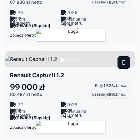
67 886 zł
netto
Leasing
763
zł/msc
LPG
2026
5 km
Manualna
Gliwice (Śląskie)
Zobacz oferty:
Renault Captur II 1.2
99 000 zł
Raty
1 523
zł/msc
80 487 zł
netto
Leasing
889
zł/msc
LPG
2026
5 km
Manualna
Gliwice (Śląskie)
Zobacz oferty: