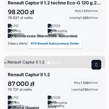
Renault Captur II 1.2 techno Eco-G 120 g.2026
98 200 zł
Raty
1 511
zł/msc
79 837 zł
netto
Leasing
1 065
zł/msc
LPG
2026
10 km
Manualna
Kazimierzowo (Warmińsko-Mazurskie)
Zobacz oferty:
RTS Renault Autoryzowany Dealer
Renault Captur II 1.2
87 000 zł
Raty
1 338
zł/msc
70 731 zł
netto
Leasing
790
zł/msc
LPG
2026
5 km
Manualna
Gliwice (Śląskie)