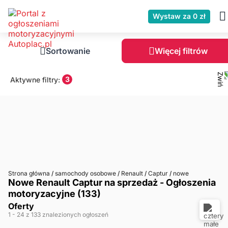
Wystaw za 0 zł
Sortowanie
Więcej filtrów
3
Aktywne filtry:
Strona główna
/
samochody osobowe
/
Renault
/
Captur
/
nowe
Nowe Renault Captur na sprzedaż - Ogłoszenia
motoryzacyjne (133)
Oferty
1
- 24
z 133 znalezionych ogłoszeń