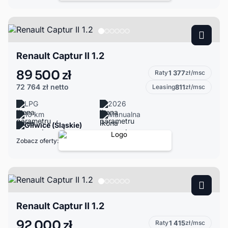
Renault Captur II 1.2
89 500 zł
Raty
1 377
zł/msc
72 764 zł
netto
Leasing
811
zł/msc
LPG
2026
10 km
Manualna
Gliwice (Śląskie)
Zobacz oferty:
Renault Captur II 1.2
92 000 zł
Raty
1 415
zł/msc