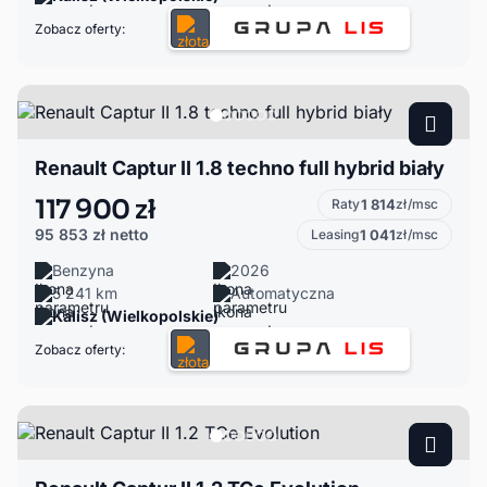
Zobacz oferty:
Renault Captur II 1.8 techno full hybrid biały
117 900 zł
Raty
1 814
zł/msc
95 853 zł
netto
Leasing
1 041
zł/msc
Benzyna
2026
5 241 km
Automatyczna
Kalisz (Wielkopolskie)
Zobacz oferty: