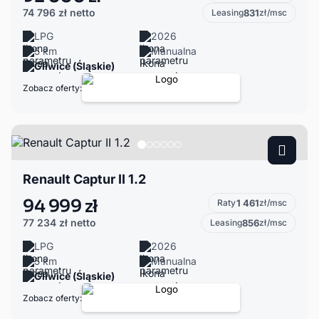
74 796 zł
netto
Leasing
831
zł/msc
LPG
2026
5 km
Manualna
Gliwice (Śląskie)
Zobacz oferty:
Renault Captur II 1.2
94 999 zł
Raty
1 461
zł/msc
77 234 zł
netto
Leasing
856
zł/msc
LPG
2026
5 km
Manualna
Gliwice (Śląskie)
Zobacz oferty: