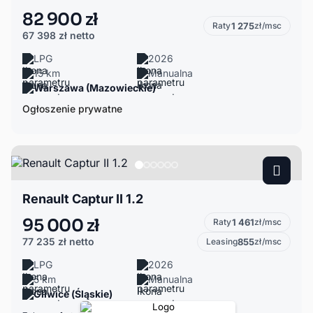
82 900 zł
Raty
1 275
zł/msc
67 398 zł
netto
LPG
2026
15 km
Manualna
Warszawa (Mazowieckie)
Ogłoszenie prywatne
Renault Captur II 1.2
95 000 zł
Raty
1 461
zł/msc
77 235 zł
netto
Leasing
855
zł/msc
LPG
2026
5 km
Manualna
Gliwice (Śląskie)