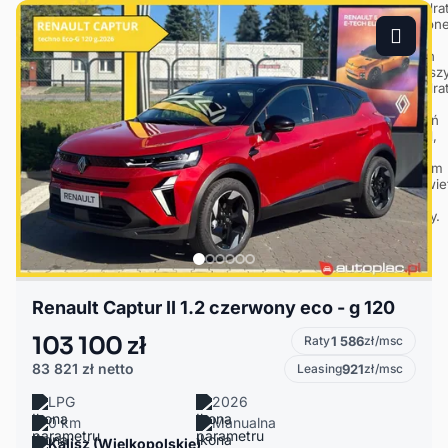
Renault Captur II 1.2 czerwony eco - g 120
103 100 zł
Raty
1 586
zł/msc
83 821 zł
netto
Leasing
921
zł/msc
LPG
2026
0 km
Manualna
Kalisz (Wielkopolskie)