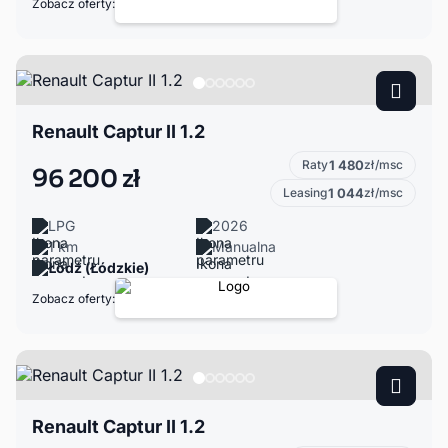
Zobacz oferty:
Renault Captur II 1.2
Raty
1 480
zł/msc
96 200 zł
Leasing
1 044
zł/msc
LPG
2026
1 km
Manualna
Łódź (Łódzkie)
Zobacz oferty:
Renault Captur II 1.2