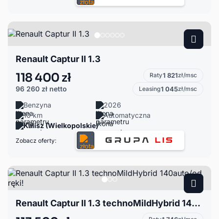
Renault Captur II 1.3
118 400 zł
Raty
1 821
zł/msc
96 260 zł
netto
Leasing
1 045
zł/msc
Benzyna
2026
10 km
Automatyczna
Kalisz (Wielkopolskie)
Zobacz oferty:
Renault Captur II 1.3 technoMildHybrid 140auto/od ręki!