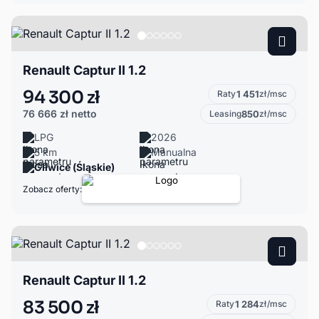
Renault Captur II 1.2
94 300 zł
Raty
1 451
zł/msc
76 666 zł
netto
Leasing
850
zł/msc
LPG
2026
5 km
Manualna
Gliwice (Śląskie)
Zobacz oferty:
Renault Captur II 1.2
83 500 zł
Raty
1 284
zł/msc