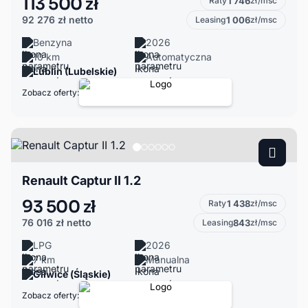
113 500 zł
Raty
1 746
zł/msc
92 276 zł
netto
Leasing
1 006
zł/msc
Benzyna
2026
10 km
Automatyczna
Lublin (Lubelskie)
Zobacz oferty:
Renault Captur II 1.2
93 500 zł
Raty
1 438
zł/msc
76 016 zł
netto
Leasing
843
zł/msc
LPG
2026
7 km
Manualna
Gliwice (Śląskie)
Zobacz oferty: