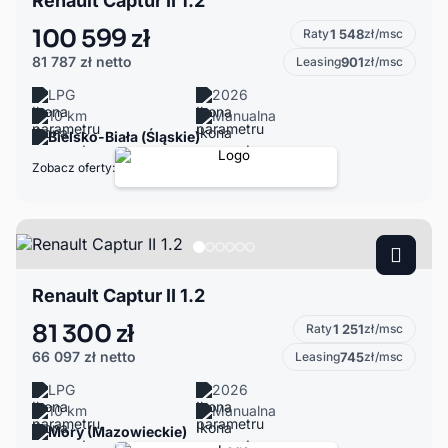
Renault Captur II 1.2
100 599 zł
Raty
1 548
zł/msc
81 787 zł
netto
Leasing
901
zł/msc
LPG
2026
10 km
Manualna
Bielsko-Biała (Śląskie)
Zobacz oferty:
Renault Captur II 1.2
81 300 zł
Raty
1 251
zł/msc
66 097 zł
netto
Leasing
745
zł/msc
LPG
2026
10 km
Manualna
Mory (Mazowieckie)