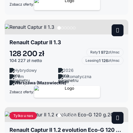
Zobacz oferty:
Renault Captur II 1.3
128 200 zł
Raty
1 972
zł/msc
104 227 zł
netto
Leasing
1 126
zł/msc
Hybrydowy
2026
5 km
Automatyczna
Warszawa (Mazowieckie)
Zobacz oferty:
Tylko u nas
Renault Captur II 1.2 evolution Eco-G 120 g.2026