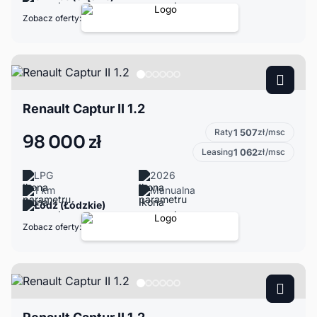
Zobacz oferty:
Renault Captur II 1.2
Raty
1 507
zł/msc
98 000 zł
Leasing
1 062
zł/msc
LPG
2026
1 km
Manualna
Łódź (Łódzkie)
Zobacz oferty: