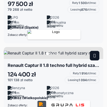
97 500 zł
Raty
1 500
zł/msc
79 268 zł
netto
Leasing
876
zł/msc
LPG
2026
5 km
Manualna
Gliwice (Śląskie)
Zobacz oferty:
Renault Captur II 1.8 techno full hybrid szary rafale
124 400 zł
Raty
1 914
zł/msc
101 138 zł
netto
Leasing
1 094
zł/msc
Benzyna
2026
0 km
Automatyczna
Kalisz (Wielkopolskie)
Zobacz oferty: