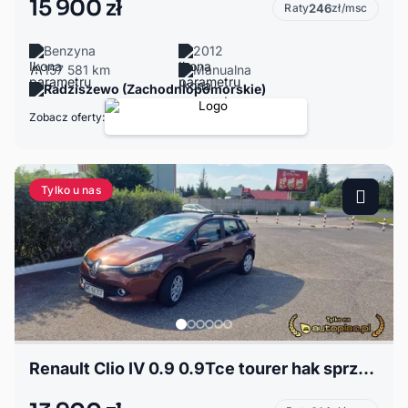
15 900 zł
Raty
246
zł/msc
Benzyna
2012
157 581 km
Manualna
Radziszewo (Zachodniopomorskie)
Zobacz oferty:
Tylko u nas
Renault Clio IV 0.9 0.9Tce tourer hak sprzedam