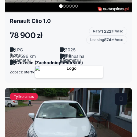
Renault Clio 1.0
Raty
1 222
zł/msc
78 900 zł
Leasing
874
zł/msc
LPG
2025
16 596 km
Manualna
Szczecin (Zachodniopomorskie)
Zobacz oferty:
Tylko u nas