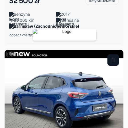
32 500 zł
Raty
500
zł/msc
Benzyna
2017
95 000 km
Manualna
Barnisław (Zachodniopomorskie)
Zobacz oferty: