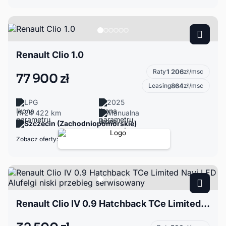
Renault Clio 1.0
Raty
1 206
zł/msc
77 900 zł
Leasing
864
zł/msc
LPG
2025
24 422 km
Manualna
Szczecin (Zachodniopomorskie)
Zobacz oferty:
Renault Clio IV 0.9 Hatchback TCe Limited Navi LED Alufelgi niski przebieg serwisowany