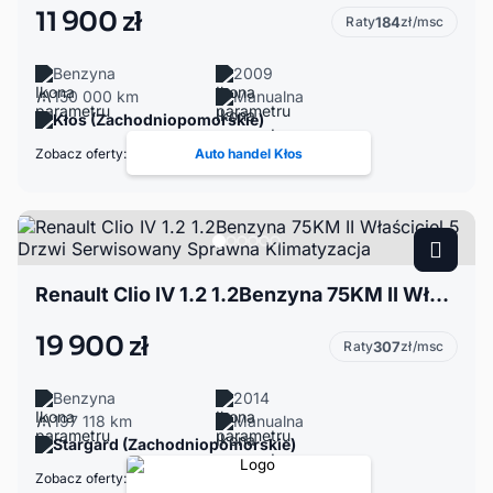
11 900 zł
Raty
184
zł/msc
Benzyna
2009
150 000 km
Manualna
Kłos (Zachodniopomorskie)
Zobacz oferty:
Auto handel Kłos
Renault Clio IV 1.2 1.2Benzyna 75KM II Właściciel 5 Drzwi Serwisowany Sprawna Klimatyzacja
19 900 zł
Raty
307
zł/msc
Benzyna
2014
197 118 km
Manualna
Stargard (Zachodniopomorskie)
Zobacz oferty: