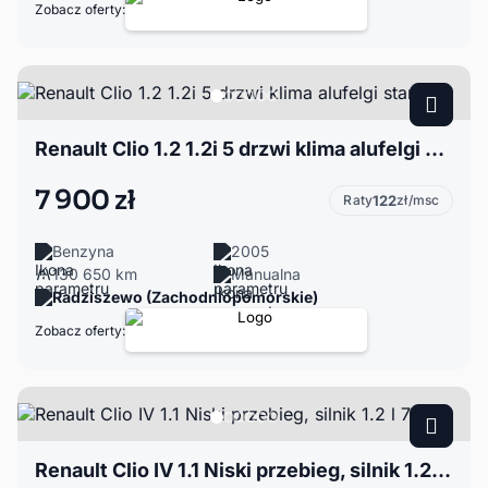
Zobacz oferty:
Renault Clio 1.2 1.2i 5 drzwi klima alufelgi stanBDB
7 900 zł
Raty
122
zł/msc
Benzyna
2005
130 650 km
Manualna
Radziszewo (Zachodniopomorskie)
Zobacz oferty:
Renault Clio IV 1.1 Niski przebieg, silnik 1.2 l 73KM