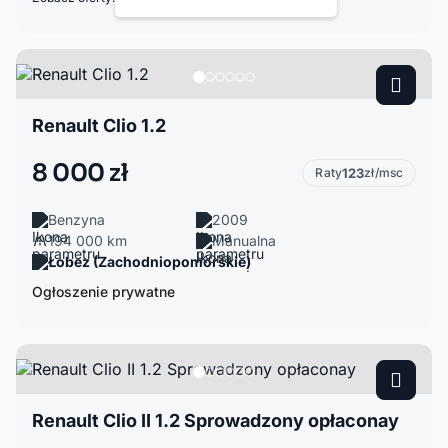
Renault Clio 1.2
8 000 zł
Raty
123
zł/msc
Benzyna
2009
194 000 km
Manualna
Łobez (Zachodniopomorskie)
Ogłoszenie prywatne
Renault Clio II 1.2 Sprowadzony opłaconay