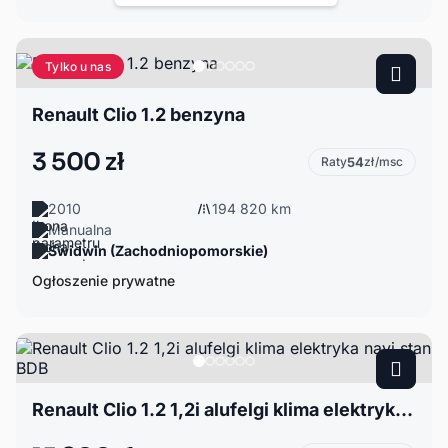
Tylko u nas
Renault Clio 1.2 benzyna
3 500 zł
Raty
54
zł/msc
2010
194 820 km
Manualna
Świdwin (Zachodniopomorskie)
Ogłoszenie prywatne
Renault Clio 1.2 1,2i alufelgi klima elektryka navi stan BDB