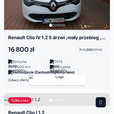
Renault Clio IV 1.2 5 drzwi ,mały przebieg ,zarejestrowany.
16 800 zł
Raty
260
zł/msc
Benzyna
2013
74 000 km
Manualna
Świnoujście (Zachodniopomorskie)
Zobacz oferty:
Tylko u nas
Renault Clio I 1.2