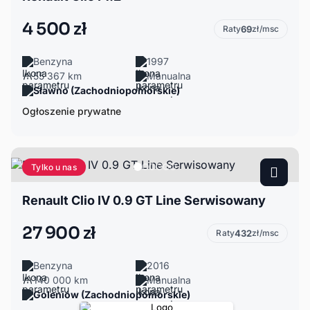
4 500 zł
Raty
69
zł/msc
Benzyna
1997
55 367 km
Manualna
Sławno (Zachodniopomorskie)
Ogłoszenie prywatne
Tylko u nas
Renault Clio IV 0.9 GT Line Serwisowany
27 900 zł
Raty
432
zł/msc
Benzyna
2016
140 000 km
Manualna
Goleniów (Zachodniopomorskie)