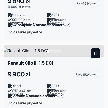
9 840 zł
Raty
151
zł/msc
8 000 zł
netto
Benzyna
2001
132 000 km
Manualna
Świnoujście (Zachodniopomorskie)
Ogłoszenie prywatne
Renault Clio III 1.5 DCI
9 900 zł
Raty
152
zł/msc
Diesel
2013
207 094 km
Manualna
Barwice (Zachodniopomorskie)
Ogłoszenie prywatne