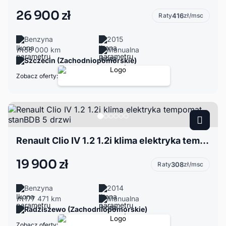
26 900 zł
Raty
416
zł/msc
Benzyna
2015
56 000 km
Manualna
Szczecin (Zachodniopomorskie)
Zobacz oferty:
Renault Clio IV 1.2 1.2i klima elektryka tempomat stanBDB 5 drzwi
19 900 zł
Raty
308
zł/msc
Benzyna
2014
177 471 km
Manualna
Radziszewo (Zachodniopomorskie)
Zobacz oferty: