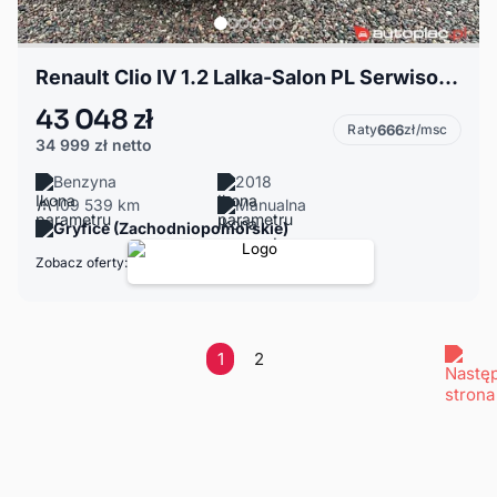
Renault Clio IV 1.2 Lalka-Salon PL Serwisowany w ASO
43 048 zł
Raty
666
zł/msc
34 999 zł
netto
Benzyna
2018
109 539 km
Manualna
Gryfice (Zachodniopomorskie)
Zobacz oferty:
1
2