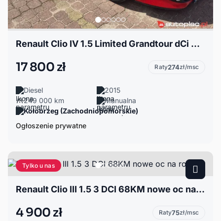
Renault Clio IV 1.5 Limited Grandtour dCi 90KM
17 800 zł
Raty
274
zł/msc
Diesel
2015
249 000 km
Manualna
Kołobrzeg (Zachodniopomorskie)
Ogłoszenie prywatne
Tylko u nas
Renault Clio III 1.5 3 DCI 68KM nowe oc na rok
4 900 zł
Raty
75
zł/msc