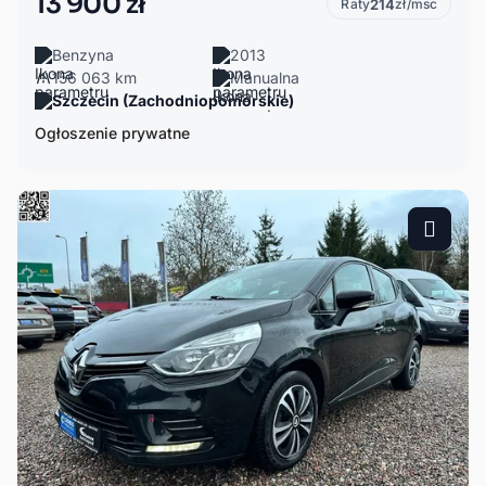
13 900 zł
Raty
214
zł/msc
Benzyna
2013
156 063 km
Manualna
Szczecin (Zachodniopomorskie)
Ogłoszenie prywatne