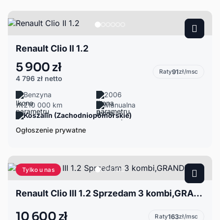
Renault Clio II 1.2
5 900 zł
Raty
91
zł/msc
4 796 zł
netto
Benzyna
2006
210 000 km
Manualna
Koszalin (Zachodniopomorskie)
Ogłoszenie prywatne
Tylko u nas
Renault Clio III 1.2 Sprzedam 3 kombi,GRANDTUR
10 600 zł
Raty
163
zł/msc