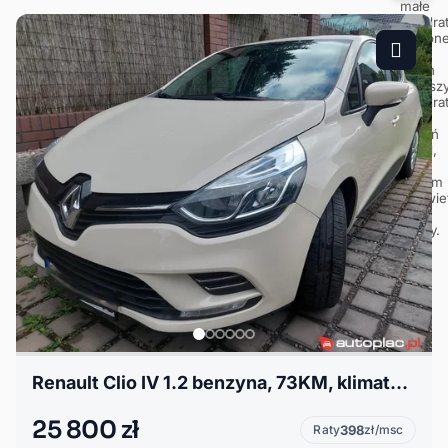
Renault Clio IV 1.2 benzyna, 73KM, klimatyzacja, pełen serwis, 125 tys km
25 800 zł
Raty
398
zł/msc