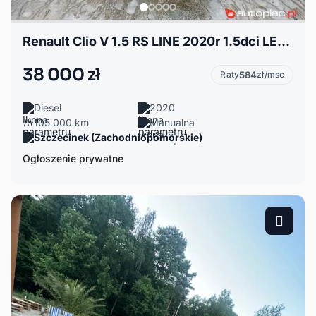
Renault Clio V 1.5 RS LINE 2020r 1.5dci LED Spl 4 litr
38 000 zł
Raty
584
zł/msc
Diesel
2020
105 000 km
Manualna
Szczecinek (Zachodniopomorskie)
Ogłoszenie prywatne