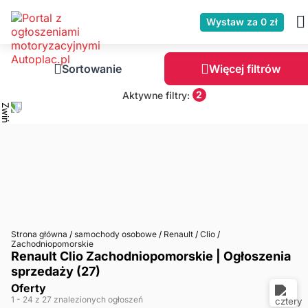
Wystaw za 0 zł
Sortowanie
Więcej filtrów
2
Aktywne filtry:
Strona główna
/
samochody osobowe
/
Renault
/
Clio
/
Zachodniopomorskie
Renault Clio Zachodniopomorskie | Ogłoszenia
sprzedaży (27)
Oferty
1
- 24
z 27 znalezionych ogłoszeń