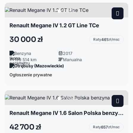
Renault Megane IV 1.2 GT Line TCe
30 000 zł
Raty
461
zł/msc
Benzyna
2017
199 514 km
Manualna
Otrębusy (Mazowieckie)
Ogłoszenie prywatne
Renault Megane IV 1.6 Salon Polska benzyna
42 700 zł
Raty
657
zł/msc