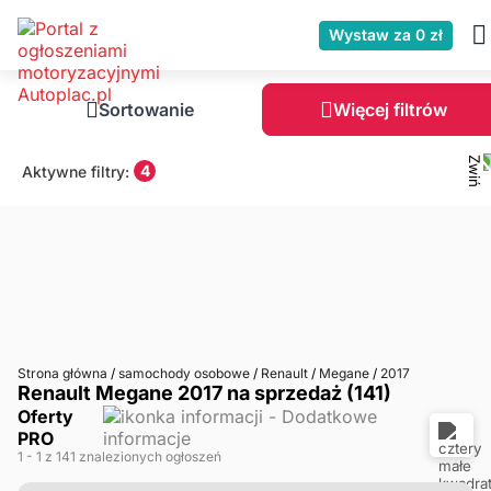
Wystaw za 0 zł
Sortowanie
Więcej filtrów
4
Aktywne filtry:
Strona główna
/
samochody osobowe
/
Renault
/
Megane
/
2017
Renault Megane 2017 na sprzedaż (141)
Oferty
PRO
1
- 1
z 141 znalezionych ogłoszeń