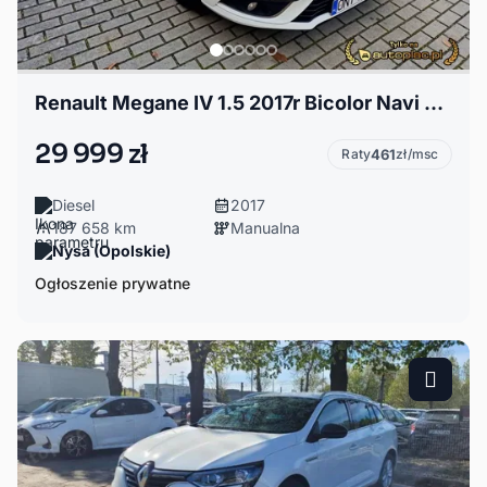
Renault Megane IV 1.5 2017r Bicolor Navi Led PDC Ekonomiczny
29 999 zł
Raty
461
zł/msc
Diesel
2017
187 658 km
Manualna
Nysa (Opolskie)
Ogłoszenie prywatne