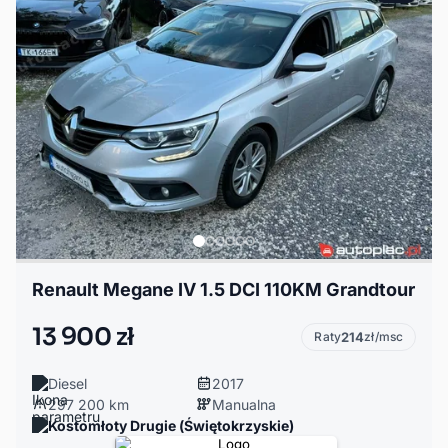
Renault Megane IV 1.5 DCI 110KM Grandtour
13 900 zł
Raty
214
zł/msc
Diesel
2017
297 200 km
Manualna
Kostomłoty Drugie (Świętokrzyskie)