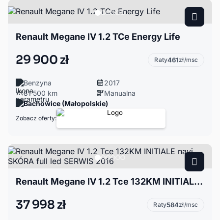
Renault Megane IV 1.2 TCe Energy Life
29 900 zł
Raty
461
zł/msc
Benzyna
2017
81 500 km
Manualna
Bachowice (Małopolskie)
Zobacz oferty:
Renault Megane IV 1.2 Tce 132KM INITIALE navi SKÓRA full led SERWIS 2016
37 998 zł
Raty
584
zł/msc