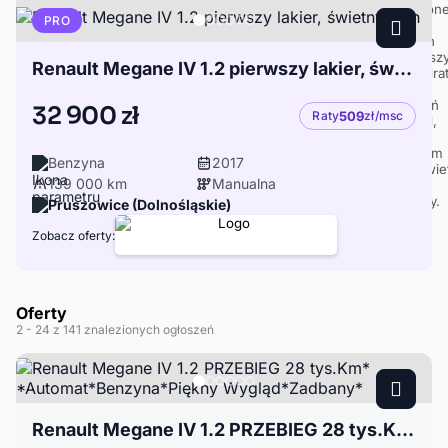
PRO
Renault Megane IV 1.2 pierwszy lakier, świetny stan
32 900 zł
Raty
509
zł/msc
Benzyna
2017
139 000 km
Manualna
Pruszowice (Dolnośląskie)
Zobacz oferty:
Oferty
2
- 24
z 141 znalezionych ogłoszeń
Renault Megane IV 1.2 PRZEBIEG 28 tys.Km* *Automat*Benzyna*Piękny Wygląd*Zadbany*