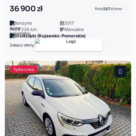
36 900 zł
Raty
567
zł/msc
Benzyna
2017
28 230 km
Manualna
Grudziądz (Kujawsko-Pomorskie)
Zobacz oferty:
Tylko u nas