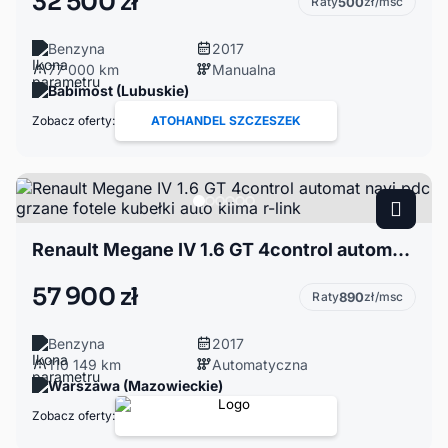
32 500 zł
Raty
500
zł/msc
Benzyna
2017
77 000 km
Manualna
Babimost (Lubuskie)
Zobacz oferty:
ATOHANDEL SZCZESZEK
Renault Megane IV 1.6 GT 4control automat navi pdc grzane fotele kubełki auto klima r-link
57 900 zł
Raty
890
zł/msc
Benzyna
2017
110 149 km
Automatyczna
Warszawa (Mazowieckie)
Zobacz oferty: