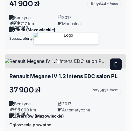
41 900 zł
Raty
644
zł/msc
Benzyna
2017
69 717 km
Manualna
Płock (Mazowieckie)
Zobacz oferty:
Renault Megane IV 1.2 Intens EDC salon PL
37 900 zł
Raty
583
zł/msc
Benzyna
2017
115 000 km
Automatyczna
Żyrardów (Mazowieckie)
Ogłoszenie prywatne