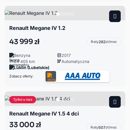
Renault Megane IV 1.2
43 999 zł
Raty
262
zł/msc
Benzyna
2017
84 405 km
Automatyczna
Lublin (Lubelskie)
Zobacz oferty:
Tylko u nas
Renault Megane IV 1.5 4 dci
33 000 zł
Raty
507
zł/msc