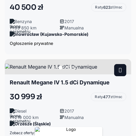
40 500 zł
Raty
623
zł/msc
Benzyna
2017
99 850 km
Manualna
Inowrocław (Kujawsko-Pomorskie)
Ogłoszenie prywatne
Renault Megane IV 1.5 dCi Dynamique
30 999 zł
Raty
477
zł/msc
Diesel
2017
219 000 km
Manualna
Orzesze (Śląskie)
Zobacz oferty: