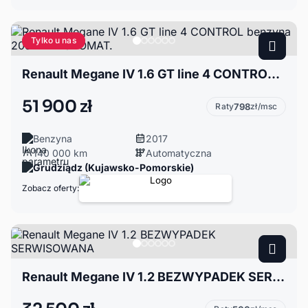
Tylko u nas
Renault Megane IV 1.6 GT line 4 CONTROL benzyna 205 KM AUTOMAT.
51 900 zł
Raty
798
zł/msc
Benzyna
2017
140 000 km
Automatyczna
Grudziądz (Kujawsko-Pomorskie)
Zobacz oferty:
Renault Megane IV 1.2 BEZWYPADEK SERWISOWANA