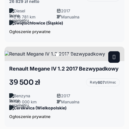
26 829 zł
netto
Diesel
2017
218 781 km
Manualna
Świętochłowice (Śląskie)
Ogłoszenie prywatne
Renault Megane IV 1.2 2017 Bezwypadkowy
39 500 zł
Raty
607
zł/msc
Benzyna
2017
140 000 km
Manualna
Cerekwica (Wielkopolskie)
Ogłoszenie prywatne