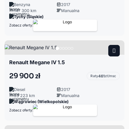
Benzyna
2017
147 300 km
Manualna
Tychy (Śląskie)
Zobacz oferty:
Renault Megane IV 1.5
29 900 zł
Raty
461
zł/msc
Diesel
2017
93 223 km
Manualna
Wągrowiec (Wielkopolskie)
Zobacz oferty: