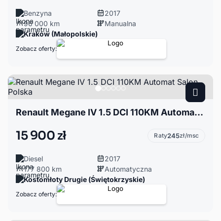
Benzyna
2017
96 000 km
Manualna
Kraków (Małopolskie)
Zobacz oferty:
Renault Megane IV 1.5 DCI 110KM Automat Salon Polska
15 900 zł
Raty
245
zł/msc
Diesel
2017
177 800 km
Automatyczna
Kostomłoty Drugie (Świętokrzyskie)
Zobacz oferty: