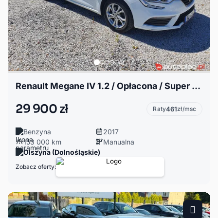
Renault Megane IV 1.2 / Opłacona / Super stan / Gwarancja
29 900 zł
Raty
461
zł/msc
Benzyna
2017
153 000 km
Manualna
Olszyna (Dolnośląskie)
Zobacz oferty: