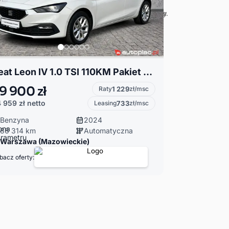
Seat Leon IV 1.0 TSI 110KM Pakiet Vision Pakiet Zimowy Kamera cofania FV23%
9 900 zł
Raty
1 229
zł/msc
 959 zł
netto
Leasing
733
zł/msc
Benzyna
2024
86 314 km
Automatyczna
Warszawa (Mazowieckie)
bacz oferty: