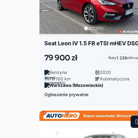
Seat Leon IV 1.5 FR eTSI mHEV DS
79 900 zł
Raty
1 229
zł/ms
Benzyna
2020
78 100 km
Automatyczna
Warszawa (Mazowieckie)
Ogłoszenie prywatne