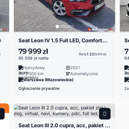
G
Seat Leon IV 1.5 Full LED, Comfort+ faktura VAT, Salon PL, ASO
79 999 zł
7
c
Raty
1 231
zł/msc
65 039 zł
netto
64
Hybrydowy
2021
72 500 km
Automatyczna
Warszawa (Mazowieckie)
Ogłoszenie prywatne
Zo
Seat Leon III 2.0 cupra, acc, pakiet zima, dsg, virtual, navi, kamery, pdc, full led, al