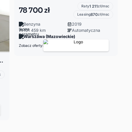
Raty
1 211
zł/msc
78 700 zł
Leasing
870
zł/msc
Benzyna
2019
101 459 km
Automatyczna
Warszawa (Mazowieckie)
Zobacz oferty:
al navi FullLED ACC grzane fotele BeatAudio
c