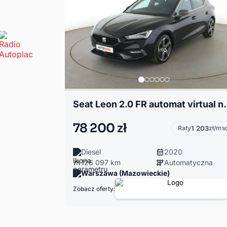
Seat Leon 2.0 FR automat virtu
78 200 zł
Raty
1 203
zł/ms
Diesel
2020
126 097 km
Automatyczna
Warszawa (Mazowieckie)
Zobacz oferty: