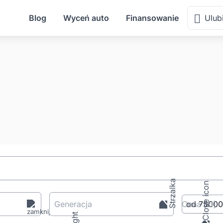
Blog
Wyceń auto
Finansowanie
Ulub
Generacja
Cena
[zł
]