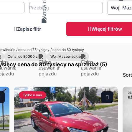
Przebieg
Woj. Maz
Zapisz filtr
Więcej filtrów
owieckie
/
cena od 75 tysięcy
/
cena do 80 tysięcy
Cena: do 80000 zł
Woj. Mazowieckie
sięcy cena do 80 tysięcy na sprzedaż (5)
Sor
Tylko u nas