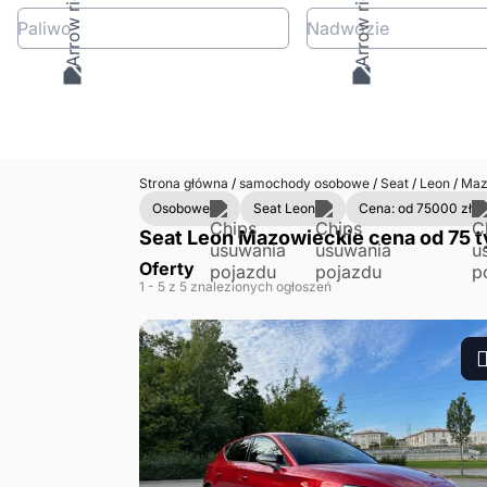
Paliwo
Nadwozie
Strona główna
/
samochody osobowe
/
Seat
/
Leon
/
Maz
Osobowe
Seat Leon
Cena: od 75000 zł
Seat Leon Mazowieckie cena od 75 ty
Oferty
1
- 5
z 5 znalezionych ogłoszeń