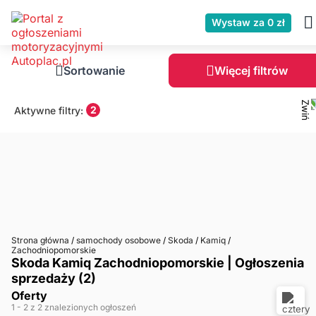
Wystaw za 0 zł
Sortowanie
Więcej filtrów
2
Aktywne filtry:
Strona główna
/
samochody osobowe
/
Skoda
/
Kamiq
/
Zachodniopomorskie
Skoda Kamiq Zachodniopomorskie | Ogłoszenia
sprzedaży (2)
Oferty
1
- 2
z 2 znalezionych ogłoszeń