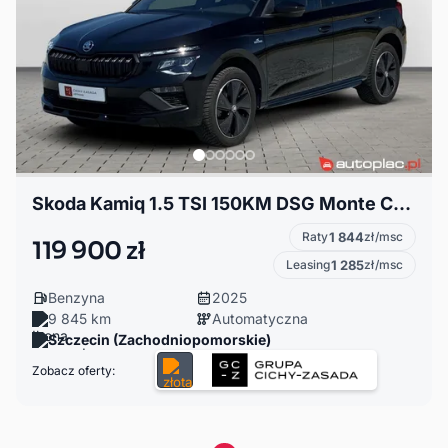
Skoda Kamiq 1.5 TSI 150KM DSG Monte Carlo|Kamera|Panorama|Salon PL|Gwarancja
Raty
1 844
zł/msc
119 900 zł
Leasing
1 285
zł/msc
Benzyna
2025
9 845 km
Automatyczna
Szczecin (Zachodniopomorskie)
Zobacz oferty: