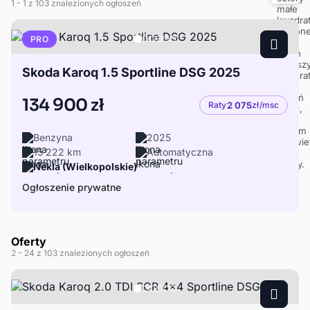
1
- 1
z 103 znalezionych ogłoszeń
PRO
Skoda Karoq 1.5 Sportline DSG 2025
134 900 zł
Raty
2 075
zł/msc
Benzyna
2025
15 222 km
Automatyczna
Nekla (Wielkopolskie)
Ogłoszenie prywatne
Oferty
2
- 24
z 103 znalezionych ogłoszeń