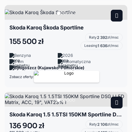
Skoda Karoq Škoda Sportline
Raty
2 392
zł/msc
155 500 zł
Leasing
1 636
zł/msc
Benzyna
2026
5 km
Automatyczna
Bydgoszcz (Kujawsko-Pomorskie)
Zobacz oferty:
Skoda Karoq 1.5 1.5TSI 150KM Sportline DSG l LED Matrix, ACC, 19", VAT23% l
136 900 zł
Raty
2 106
zł/msc