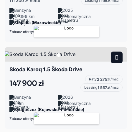
111 300 zł
netto
Leasing
1 195
zł/msc
Benzyna
2025
17 096 km
Automatyczna
Stojadła (Mazowieckie)
Zobacz oferty:
Skoda Karoq 1.5 Škoda Drive
Raty
2 275
zł/msc
147 900 zł
Leasing
1 557
zł/msc
Benzyna
2026
5 km
Automatyczna
Bydgoszcz (Kujawsko-Pomorskie)
Zobacz oferty: