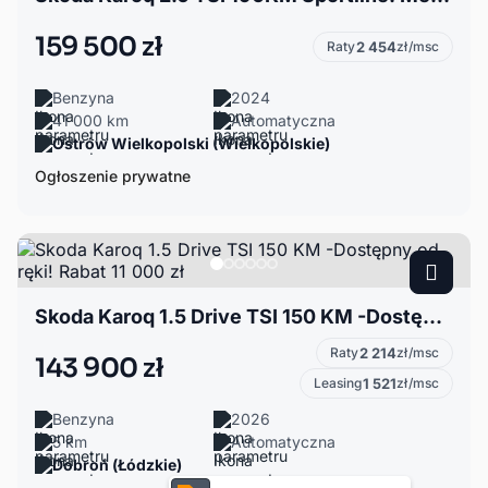
159 500 zł
Raty
2 454
zł/msc
Benzyna
2024
41 000 km
Automatyczna
Ostrów Wielkopolski (Wielkopolskie)
Ogłoszenie prywatne
Skoda Karoq 1.5 Drive TSI 150 KM -Dostępny od ręki! Rabat 11 000 zł
Raty
2 214
zł/msc
143 900 zł
Leasing
1 521
zł/msc
Benzyna
2026
5 km
Automatyczna
Dobroń (Łódzkie)