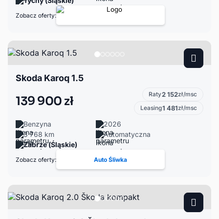
Tychy (Śląskie)
Zobacz oferty:
Skoda Karoq 1.5
Raty
2 152
zł/msc
139 900 zł
Leasing
1 481
zł/msc
Benzyna
2026
3 768 km
Automatyczna
Zabrze (Śląskie)
Zobacz oferty:
Auto Śliwka