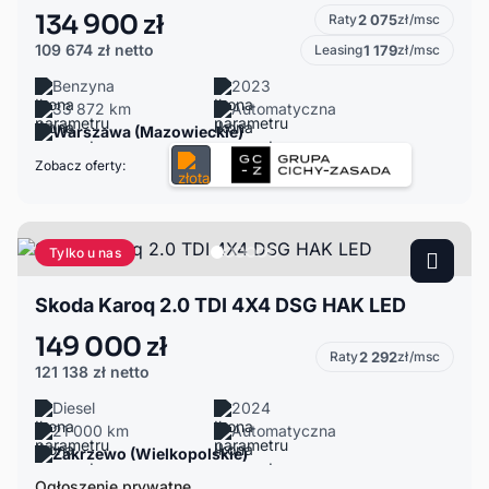
134 900 zł
Raty
2 075
zł/msc
109 674 zł
netto
Leasing
1 179
zł/msc
Benzyna
2023
33 872 km
Automatyczna
Warszawa (Mazowieckie)
Zobacz oferty:
Tylko u nas
Skoda Karoq 2.0 TDI 4X4 DSG HAK LED
149 000 zł
Raty
2 292
zł/msc
121 138 zł
netto
Diesel
2024
21 000 km
Automatyczna
Zakrzewo (Wielkopolskie)
Ogłoszenie prywatne