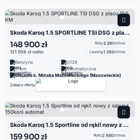
Skoda Karoq 1.5 SPORTLINE TSI DSG z placu 150 KM
148 900 zł
Raty
2 291
zł/msc
121 056 zł
netto
Leasing
1 293
zł/msc
Benzyna
2026
11 km
Automatyczna
Stojadła k. Mińska Mazowieckiego (Mazowieckie)
Zobacz oferty:
Skoda Karoq 1.5 Sportline od ręki! nowy z salonu! 150koni automat
159 900 zł
Raty
2 460
zł/msc