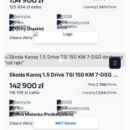
154 900 zł
125 934 zł
netto
Leasing
1 341
zł/msc
Benzyna
2026
0 km
Automatyczna
Tychy (Śląskie)
Zobacz oferty:
Skoda Karoq 1.5 Drive TSI 150 KM 7-DSG dostępny "od ręki"
142 900 zł
Raty
2 198
zł/msc
116 178 zł
netto
Leasing
1 244
zł/msc
Benzyna
2026
8 km
Automatyczna
Wola Mielecka (Podkarpackie)
Zobacz oferty:
MKT Serwis