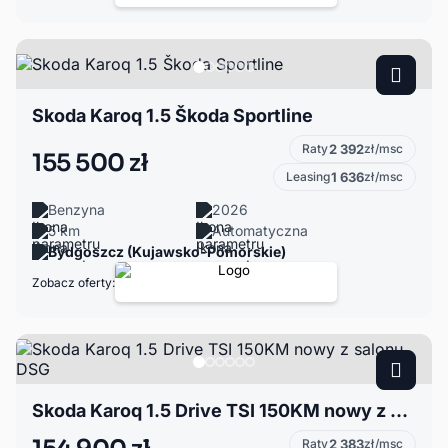
Skoda Karoq 1.5 Škoda Sportline
Raty
2 392
zł/msc
155 500 zł
Leasing
1 636
zł/msc
Benzyna
2026
5 km
Automatyczna
Bydgoszcz (Kujawsko-Pomorskie)
Zobacz oferty:
Skoda Karoq 1.5 Drive TSI 150KM nowy z salonu DSG
Raty
2 383
zł/msc