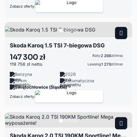
Zobacz oferty:
Skoda Karoq 1.5 TSI 7-biegowa DSG
147 300 zł
Raty
2 266
zł/msc
119 756 zł
netto
Leasing
1 279
zł/msc
Benzyna
2026
10 km
Automatyczna
Świętochłowice (Śląskie)
Zobacz oferty:
Skoda Karoq 2.0 TSI 190KM Sportline! Mega wyposażenie!