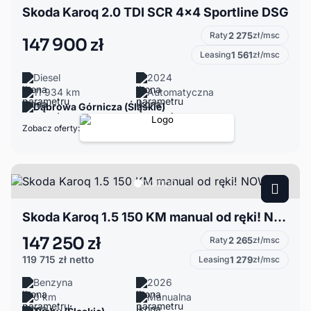
Skoda Karoq 2.0 TDI SCR 4x4 Sportline DSG
Raty
2 275
zł/msc
147 900 zł
Leasing
1 561
zł/msc
Diesel
2024
11 934 km
Automatyczna
Dąbrowa Górnicza (Śląskie)
Zobacz oferty:
Skoda Karoq 1.5 150 KM manual od ręki! NOWY
147 250 zł
Raty
2 265
zł/msc
119 715 zł
netto
Leasing
1 279
zł/msc
Benzyna
2026
0 km
Manualna