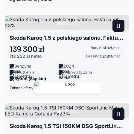
Skoda Karoq 1.5 z polskiego salonu. Faktura VAT 23%
139 300 zł
Raty
2 143
zł/msc
113 252 zł
netto
Leasing
1 216
zł/msc
Benzyna
2024
10 029 km
Automatyczna
Bytom (Śląskie)
Zobacz oferty:
Skoda Karoq 1.5 TSI 150KM DSG SportLine Matrix LED Kamera Cofania FV23%