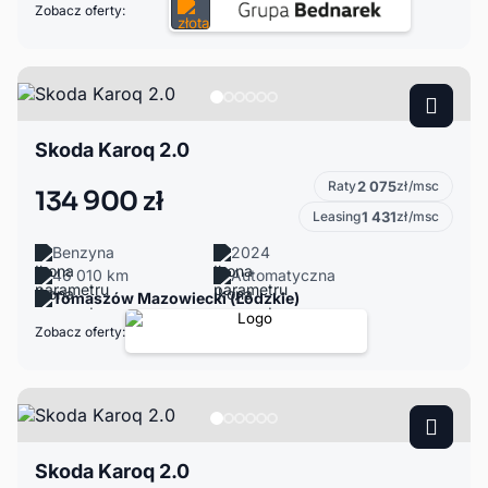
Zobacz oferty:
Skoda Karoq 2.0
Raty
2 075
zł/msc
134 900 zł
Leasing
1 431
zł/msc
Benzyna
2024
46 010 km
Automatyczna
Tomaszów Mazowiecki (Łódzkie)
Zobacz oferty:
Skoda Karoq 2.0