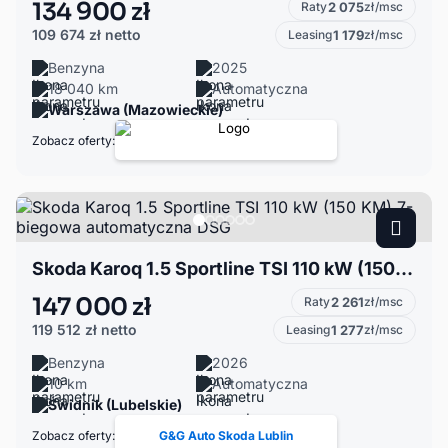
134 900 zł
Raty
2 075
zł/msc
109 674 zł
netto
Leasing
1 179
zł/msc
Benzyna
2025
18 040 km
Automatyczna
Warszawa (Mazowieckie)
Zobacz oferty:
Skoda Karoq 1.5 Sportline TSI 110 kW (150 KM) 7-biegowa automatyczna DSG
147 000 zł
Raty
2 261
zł/msc
119 512 zł
netto
Leasing
1 277
zł/msc
Benzyna
2026
10 km
Automatyczna
Świdnik (Lubelskie)
Zobacz oferty:
G&G Auto Skoda Lublin