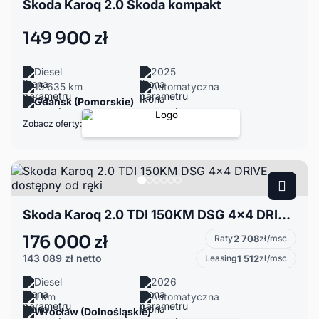
Skoda Karoq 2.0 Škoda kompakt
149 900 zł
Diesel
2025
15 635 km
Automatyczna
Gdańsk (Pomorskie)
Zobacz oferty:
Skoda Karoq 2.0 TDI 150KM DSG 4x4 DRIVE, dostępny od ręki
176 000 zł
Raty
2 708
zł/msc
143 089 zł
netto
Leasing
1 512
zł/msc
Diesel
2026
1 km
Automatyczna
Wrocław (Dolnośląskie)