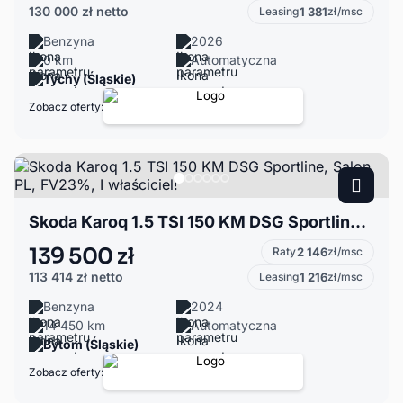
130 000 zł
netto
Leasing
1 381
zł/msc
Benzyna
2026
0 km
Automatyczna
Tychy (Śląskie)
Zobacz oferty:
Skoda Karoq 1.5 TSI 150 KM DSG Sportline, Salon PL, FV23%, I właściciel!
139 500 zł
Raty
2 146
zł/msc
113 414 zł
netto
Leasing
1 216
zł/msc
Benzyna
2024
14 450 km
Automatyczna
Bytom (Śląskie)
Zobacz oferty: