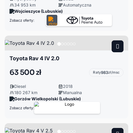
34 953 km
Automatyczna
Wojcieszyce (Lubuskie)
Zobacz oferty:
Toyota Rav 4 IV 2.0
63 500 zł
Raty
983
zł/msc
Diesel
2018
180 267 km
Manualna
Gorzów Wielkopolski (Lubuskie)
Zobacz oferty: