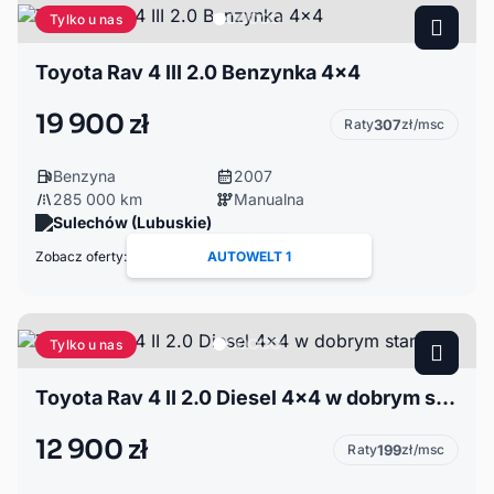
Tylko u nas
Toyota Rav 4 III 2.0 Benzynka 4x4
19 900 zł
Raty
307
zł/msc
Benzyna
2007
285 000 km
Manualna
Sulechów (Lubuskie)
Zobacz oferty:
AUTOWELT 1
Tylko u nas
Toyota Rav 4 II 2.0 Diesel 4×4 w dobrym stanie
12 900 zł
Raty
199
zł/msc