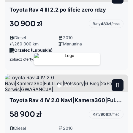
Toyota Rav 4 III 2.2 po lifcie zero rdzy
30 900 zł
Raty
483
zł/msc
Diesel
2010
260 000 km
Manualna
Orzelec (Lubuskie)
Zobacz oferty:
Toyota Rav 4 IV 2.0 Navi|Kamera360|FuLLLed|Pólskóry|6 Bieg|2xPark| Serwis|GWARANCJA|
58 900 zł
Raty
906
zł/msc
Diesel
2016