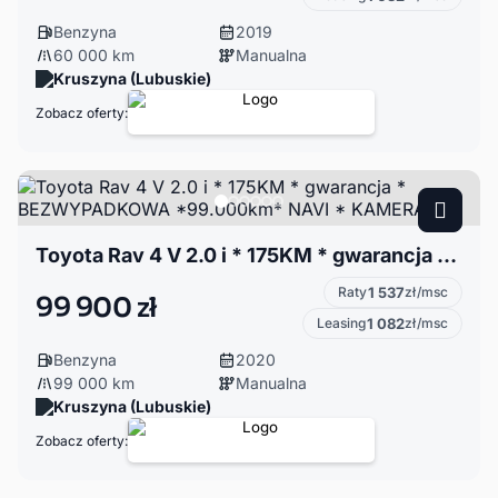
Benzyna
2019
60 000 km
Manualna
Kruszyna (Lubuskie)
Zobacz oferty:
Toyota Rav 4 V 2.0 i * 175KM * gwarancja * BEZWYPADKOWA *99.000km* NAVI * KAMERA *
Raty
1 537
zł/msc
99 900 zł
Leasing
1 082
zł/msc
Benzyna
2020
99 000 km
Manualna
Kruszyna (Lubuskie)
Zobacz oferty: