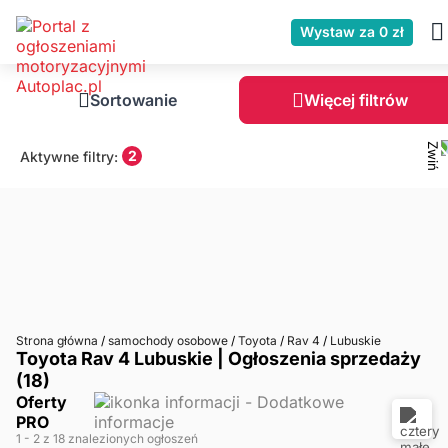
Wystaw za 0 zł
Sortowanie
Więcej filtrów
2
Aktywne filtry:
Strona główna
/
samochody osobowe
/
Toyota
/
Rav 4
/
Lubuskie
Toyota Rav 4 Lubuskie | Ogłoszenia sprzedaży
(18)
Oferty
PRO
1
- 2
z 18 znalezionych ogłoszeń