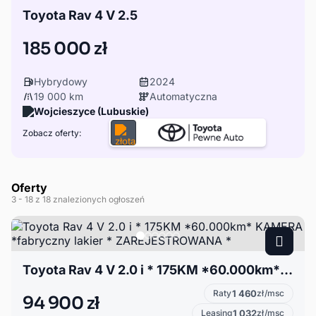
Toyota Rav 4 V 2.5
185 000 zł
Hybrydowy
2024
19 000 km
Automatyczna
Wojcieszyce (Lubuskie)
Zobacz oferty:
Oferty
3
- 18
z 18 znalezionych ogłoszeń
Toyota Rav 4 V 2.0 i * 175KM *60.000km* KAMERA *fabryczny lakier * ZAREJESTROWANA *
Raty
1 460
zł/msc
94 900 zł
Leasing
1 032
zł/msc