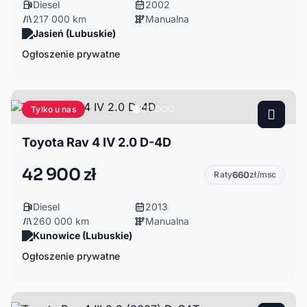
Diesel
2002
217 000 km
Manualna
Jasień (Lubuskie)
Ogłoszenie prywatne
Tylko u nas
Toyota Rav 4 IV 2.0 D-4D
42 900 zł
Raty
660
zł/msc
Diesel
2013
260 000 km
Manualna
Kunowice (Lubuskie)
Ogłoszenie prywatne