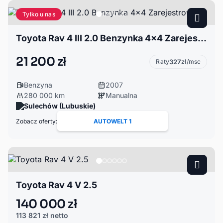
Tylko u nas
Toyota Rav 4 III 2.0 Benzynka 4x4 Zarejestrowany
21 200 zł
Raty
327
zł/msc
Benzyna
2007
280 000 km
Manualna
Sulechów (Lubuskie)
Zobacz oferty:
AUTOWELT 1
Toyota Rav 4 V 2.5
140 000 zł
113 821 zł
netto