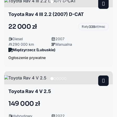
Toyota Rav 4 III 2.2 (2007) D-CAT
22 000 zł
Raty
339
zł/msc
Diesel
2007
290 000 km
Manualna
Międzyrzecz (Lubuskie)
Ogłoszenie prywatne
Toyota Rav 4 V 2.5
149 000 zł
Hybrydowy
2022