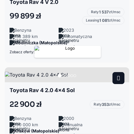
Toyota Rav 4 V 2.0
Raty
1 537
zł/msc
99 899 zł
Leasing
1 081
zł/msc
Benzyna
2023
158 389 km
Automatyczna
Modlniczka (Małopolskie)
Zobacz oferty:
Toyota Rav 4 2.0 4x4 Sol
22 900 zł
Raty
353
zł/msc
Benzyna
2000
190 000 km
Manualna
Kraków (Małopolskie)