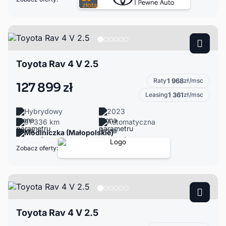
Toyota Rav 4 V 2.5
Raty
1 968
zł/msc
127 899 zł
Leasing
1 361
zł/msc
Hybrydowy
2023
91 336 km
Automatyczna
Modlniczka (Małopolskie)
Zobacz oferty:
Toyota Rav 4 V 2.5