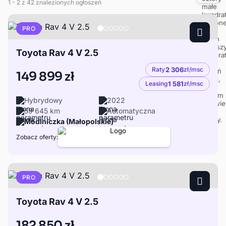
1
- 2
z 42 znalezionych ogłoszeń
PRO
Toyota Rav 4 V 2.5
Raty
2 306
zł/msc
149 899 zł
Leasing
1 581
zł/msc
Hybrydowy
2022
59 645 km
Automatyczna
Modlniczka (Małopolskie)
Zobacz oferty:
PRO
Toyota Rav 4 V 2.5
182 850 zł