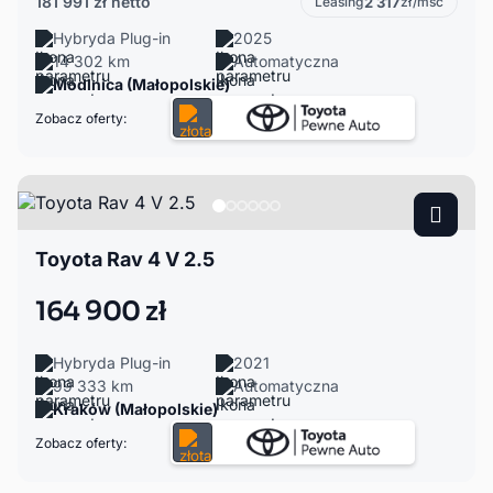
181 991 zł
netto
Leasing
2 317
zł/msc
Hybryda Plug-in
2025
14 302 km
Automatyczna
Modlnica (Małopolskie)
Zobacz oferty:
Toyota Rav 4 V 2.5
164 900 zł
Hybryda Plug-in
2021
99 333 km
Automatyczna
Kraków (Małopolskie)
Zobacz oferty: