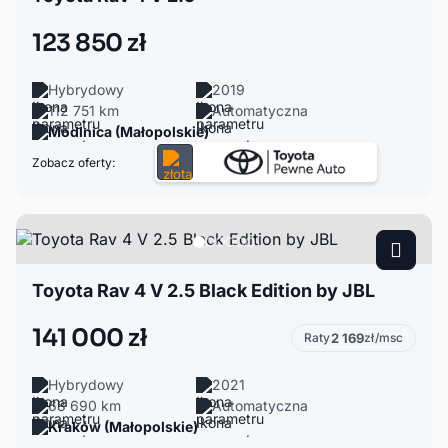
123 850 zł
Hybrydowy
2019
112 751 km
Automatyczna
Modlnica (Małopolskie)
Zobacz oferty:
Toyota Rav 4 V 2.5 Black Edition by JBL
141 000 zł
Raty
2 169
zł/msc
Hybrydowy
2021
68 690 km
Automatyczna
Kraków (Małopolskie)