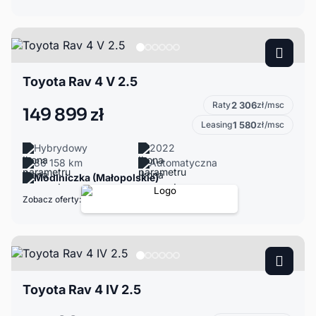
Toyota Rav 4 V 2.5
Raty
2 306
zł/msc
149 899 zł
Leasing
1 580
zł/msc
Hybrydowy
2022
86 158 km
Automatyczna
Modlniczka (Małopolskie)
Zobacz oferty:
Toyota Rav 4 IV 2.5