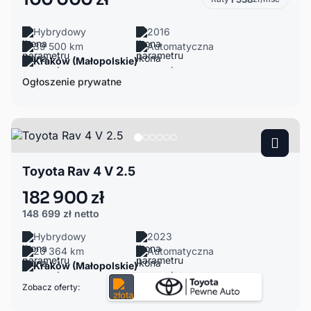
Hybrydowy
2016
39 500 km
Automatyczna
Kraków (Małopolskie)
Ogłoszenie prywatne
Toyota Rav 4 V 2.5
182 900 zł
148 699 zł
netto
Hybrydowy
2023
20 364 km
Automatyczna
Kraków (Małopolskie)
Zobacz oferty: