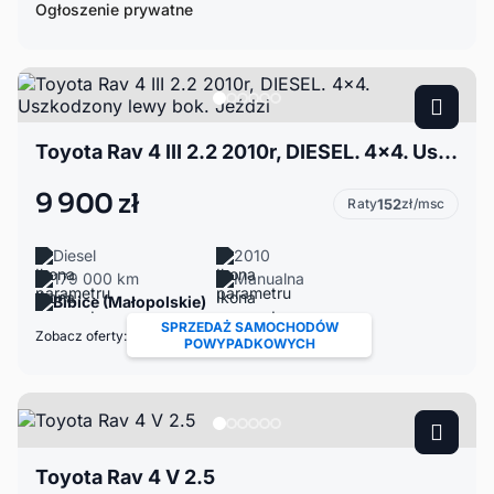
Ogłoszenie prywatne
Toyota Rav 4 III 2.2 2010r, DIESEL. 4x4. Uszkodzony lewy bok. Jeździ
9 900 zł
Raty
152
zł/msc
Diesel
2010
179 000 km
Manualna
Bibice (Małopolskie)
SPRZEDAŻ SAMOCHODÓW
Zobacz oferty:
POWYPADKOWYCH
Toyota Rav 4 V 2.5