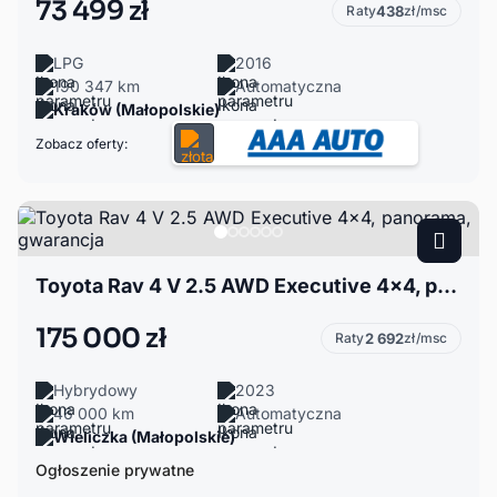
73 499 zł
Raty
438
zł/msc
LPG
2016
190 347 km
Automatyczna
Kraków (Małopolskie)
Zobacz oferty:
Toyota Rav 4 V 2.5 AWD Executive 4x4, panorama, gwarancja
175 000 zł
Raty
2 692
zł/msc
Hybrydowy
2023
46 000 km
Automatyczna
Wieliczka (Małopolskie)
Ogłoszenie prywatne