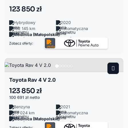
123 850 zł
Hybrydowy
2020
162 145 km
Automatyczna
Modlnica (Małopolskie)
Zobacz oferty:
Toyota Rav 4 V 2.0
123 850 zł
100 691 zł
netto
Benzyna
2021
96 024 km
Automatyczna
Modlnica (Małopolskie)
Zobacz oferty: