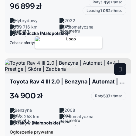
Raty
1 491
zł/msc
96 899 zł
Leasing
1 052
zł/msc
Hybrydowy
2022
169 716 km
Automatyczna
Modlniczka (Małopolskie)
Zobacz oferty:
Toyota Rav 4 III 2.0 | Benzyna | Automat | 4x4 | Prestige | Skóra | Zadbana
34 900 zł
Raty
537
zł/msc
Benzyna
2008
228 258 km
Automatyczna
Kraków (Małopolskie)
Ogłoszenie prywatne