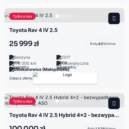
Tylko u nas
Toyota Rav 4 IV 2.5
25 999 zł
Raty
401
zł/msc
Benzyna
2017
170 000 km
Automatyczna
Dziekanowice (Małopolskie)
Zobacz oferty:
Tylko u nas
Toyota Rav 4 IV 2.5 Hybrid 4x2 - bezwypadkowy, niski przebieg, ASO
100 000 zł
Raty
1 538
zł/msc