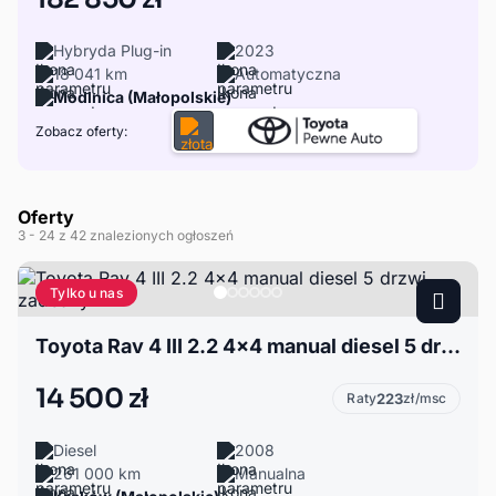
Hybryda Plug-in
2023
18 041 km
Automatyczna
Modlnica (Małopolskie)
Zobacz oferty:
Oferty
3
- 24
z 42 znalezionych ogłoszeń
Tylko u nas
Toyota Rav 4 III 2.2 4x4 manual diesel 5 drzwi zadbany
14 500 zł
Raty
223
zł/msc
Diesel
2008
261 000 km
Manualna