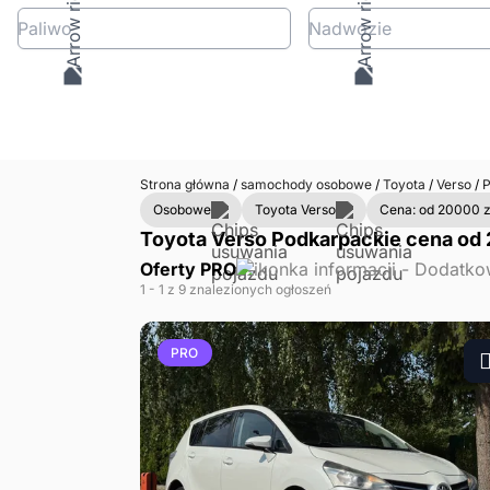
Paliwo
Nadwozie
Strona główna
/
samochody osobowe
/
Toyota
/
Verso
/
P
Osobowe
Toyota Verso
Cena: od 20000 z
Toyota Verso Podkarpackie cena od 2
Oferty PRO
1
- 1
z 9 znalezionych ogłoszeń
PRO