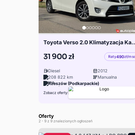
Toyota Verso 2.0 Klimatyzacja K
31 900 zł
Raty
490
zł/ms
Diesel
2012
208 822 km
Manualna
Rzeszów (Podkarpackie)
Zobacz oferty:
Oferty
2
- 9
z 9 znalezionych ogłoszeń