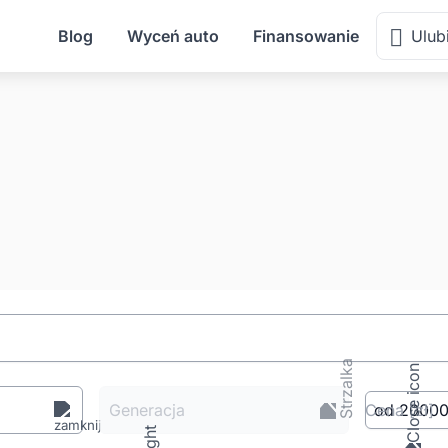
Blog
Wyceń auto
Finansowanie
Ulub
Generacja
Cena
[zł
]