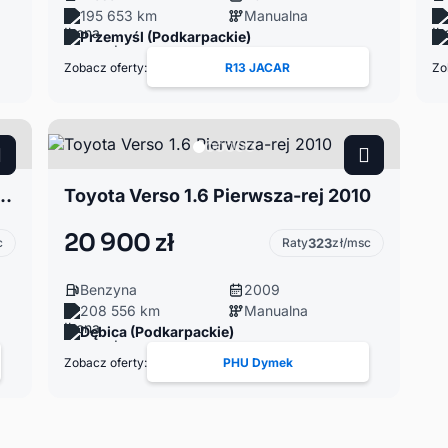
195 653 km
Manualna
Przemyśl (Podkarpackie)
Zobacz oferty:
R13 JACAR
Zo
 7 osób - Bez korozji podwozia
Toyota Verso 1.6 Pierwsza-rej 2010
20 900 zł
c
Raty
323
zł/msc
Benzyna
2009
208 556 km
Manualna
Dębica (Podkarpackie)
Zobacz oferty:
PHU Dymek