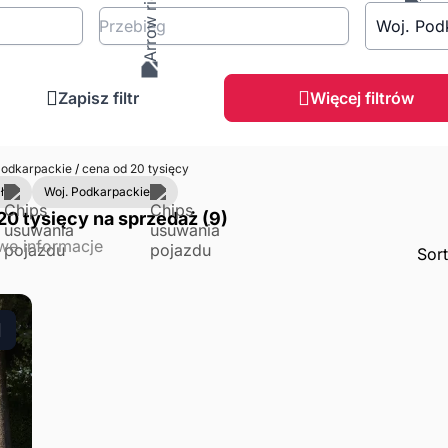
Przebieg
Woj. Pod
Zapisz filtr
Więcej filtrów
odkarpackie
/
cena od 20 tysięcy
ł
Woj. Podkarpackie
0 tysięcy na sprzedaż (9)
Sor