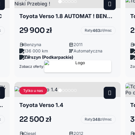
C
Toyota Verso 1.8 AUTOMAT ! BENZYNA ! Niski Przebieg !
T
29 900 zł
2
c
Raty
463
zł/msc
Benzyna
2011
136 000 km
Automatyczna
Zarszyn (Podkarpackie)
Zobacz oferty:
Zo
Tylko u nas
ie utrzymany, bogate wyposażenie
Toyota Verso 1.4
22 500 zł
3
c
Raty
348
zł/msc
Diesel
2012