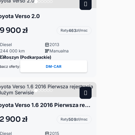
oyota Verso 2.0
9 900 zł
Raty
463
zł/msc
Diesel
2013
244 000 km
Manualna
Latoszyn (Podkarpackie)
bacz oferty:
DM-CAR
Toyota Verso 1.6 2016 Pierwsza rejestracja Po dużym Serwisie
2 900 zł
Raty
509
zł/msc
Diesel
2015