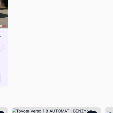
amera Tempomat
c