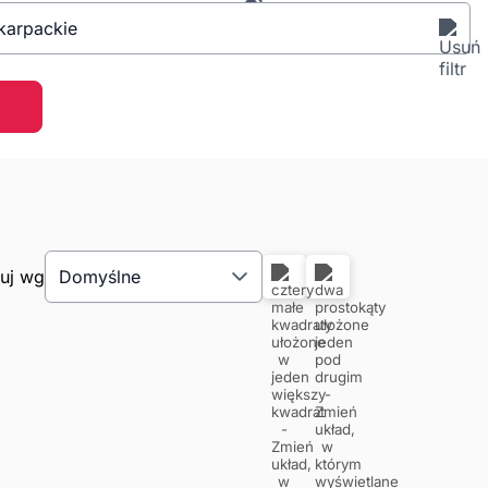
karpackie
tuj wg
Domyślne