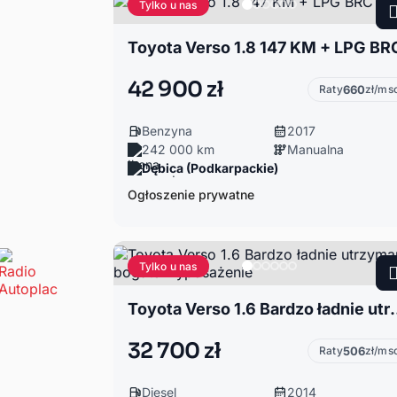
Tylko u nas
Toyota Verso 1.8 147 KM + LPG BR
42 900 zł
Raty
660
zł/ms
Benzyna
2017
242 000 km
Manualna
Dębica (Podkarpackie)
Ogłoszenie prywatne
Tylko u nas
Toyota Verso 1.6 Bardzo ładn
32 700 zł
Raty
506
zł/ms
Diesel
2014