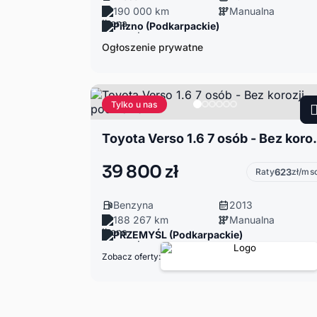
190 000 km
Manualna
Pilzno (Podkarpackie)
Ogłoszenie prywatne
Tylko u nas
Toyota Verso 1.6
39 800 zł
Raty
623
zł/ms
Benzyna
2013
188 267 km
Manualna
PRZEMYŚL (Podkarpackie)
Zobacz oferty: