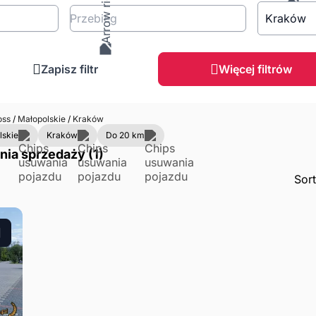
Przebieg
Kraków
Zapisz filtr
Więcej filtrów
oss
/
Małopolskie
/
Kraków
lskie
Kraków
Do 20 km
nia sprzedaży (1)
Sor