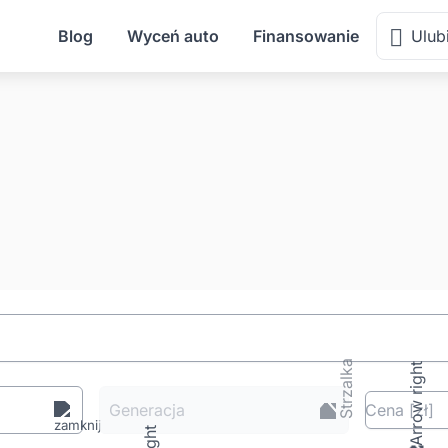
Blog
Wyceń auto
Finansowanie
Ulub
Generacja
Cena
[zł
]