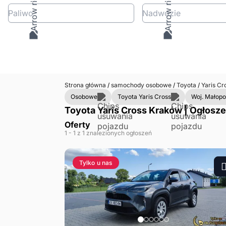
Paliwo
Nadwozie
Strona główna
/
samochody osobowe
/
Toyota
/
Yaris Cr
Osobowe
Toyota Yaris Cross
Woj. Małopo
Toyota Yaris Cross Kraków | Ogłosze
Oferty
1
- 1
z 1 znalezionych ogłoszeń
Tylko u nas