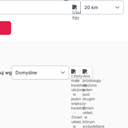
20 km
tuj wg
Domyślne