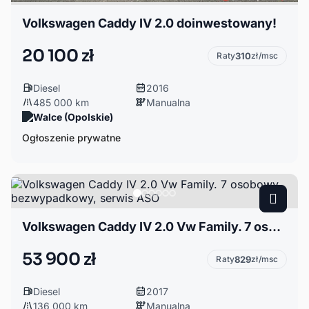
Volkswagen Caddy IV 2.0 doinwestowany!
20 100 zł
Raty
310
zł/msc
Diesel
2016
485 000 km
Manualna
Walce (Opolskie)
Ogłoszenie prywatne
Volkswagen Caddy IV 2.0 Vw Family. 7 osobowy, bezwypadkowy, serwis ASO
53 900 zł
Raty
829
zł/msc
Diesel
2017
136 000 km
Manualna