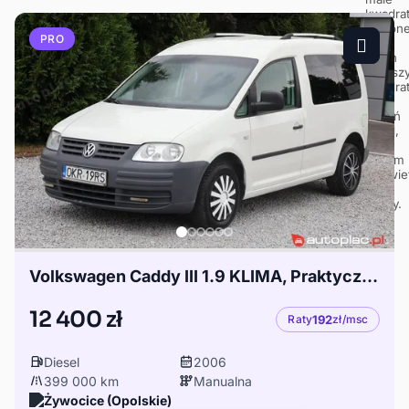
PRO
Volkswagen Caddy III 1.9 KLIMA, Praktyczny Dostawczak
12 400 zł
Raty
192
zł/msc
Diesel
2006
399 000 km
Manualna
Żywocice (Opolskie)