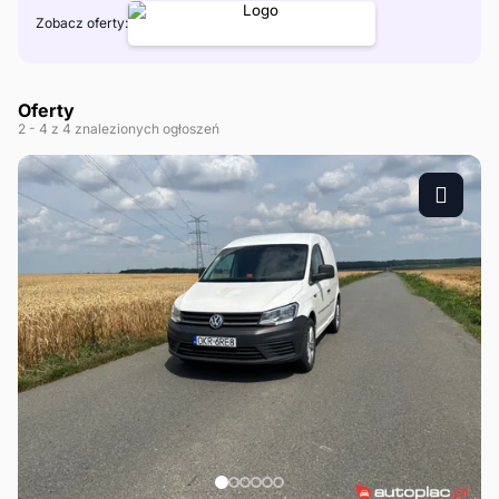
Zobacz oferty:
Oferty
2
- 4
z 4 znalezionych ogłoszeń