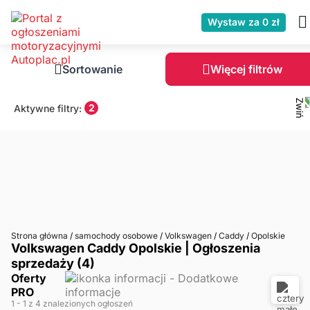
Wystaw za 0 zł
Sortowanie
Więcej filtrów
2
Aktywne filtry:
Strona główna
/
samochody osobowe
/
Volkswagen
/
Caddy
/
Opolskie
Volkswagen Caddy Opolskie | Ogłoszenia
sprzedaży (4)
Oferty
PRO
1
- 1
z 4 znalezionych ogłoszeń