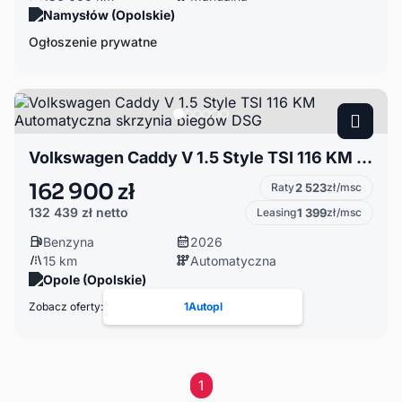
Namysłów (Opolskie)
Ogłoszenie prywatne
Volkswagen Caddy V 1.5 Style TSI 116 KM Automatyczna skrzynia biegów DSG
162 900 zł
Raty
2 523
zł/msc
132 439 zł
netto
Leasing
1 399
zł/msc
Benzyna
2026
15 km
Automatyczna
Opole (Opolskie)
Zobacz oferty:
1Autopl
1