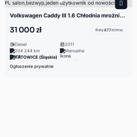
Volkswagen Caddy III 1.6 Chłodnia mrożnia - 22C, PL salon,bezwyp,jeden użytkownik od nowości
31 000 zł
Raty
477
zł/msc
Diesel
2011
204 244 km
Manualna
KATOWICE (Śląskie)
Ogłoszenie prywatne