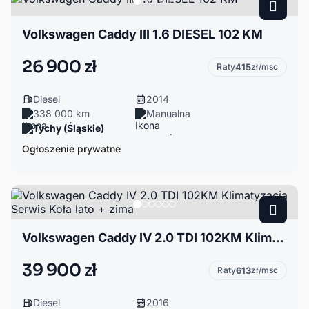
Volkswagen Caddy III 1.6 DIESEL 102 KM
26 900 zł
Raty
415
zł/msc
Diesel
2014
338 000 km
Manualna
Tychy (Śląskie)
Ogłoszenie prywatne
Volkswagen Caddy IV 2.0 TDI 102KM Klimatyzacja Serwis Koła lato + zima
39 900 zł
Raty
613
zł/msc
Diesel
2016