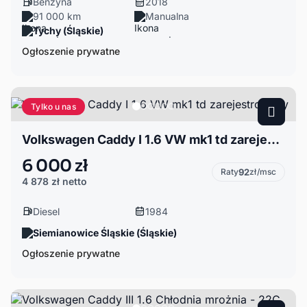
Benzyna
2018
91 000 km
Manualna
Tychy (Śląskie)
Ogłoszenie prywatne
Tylko u nas
Volkswagen Caddy I 1.6 VW mk1 td zarejestrowany
6 000 zł
Raty
92
zł/msc
4 878 zł
netto
Diesel
1984
Siemianowice Śląskie (Śląskie)
Ogłoszenie prywatne