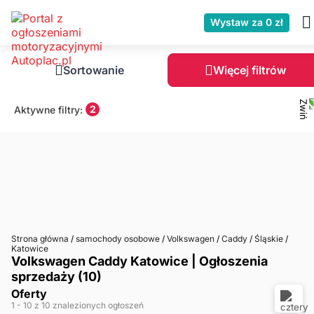
Wystaw za 0 zł
Sortowanie
Więcej filtrów
2
Aktywne filtry:
Strona główna
/
samochody osobowe
/
Volkswagen
/
Caddy
/
Śląskie
/
Katowice
Volkswagen Caddy Katowice | Ogłoszenia
sprzedaży (10)
Oferty
1
- 10
z 10 znalezionych ogłoszeń