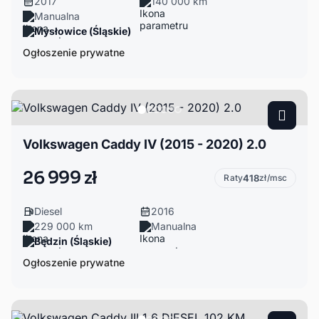
2017
140 000 km
Manualna
Mysłowice (Śląskie)
Ogłoszenie prywatne
Volkswagen Caddy IV (2015 - 2020) 2.0
26 999 zł
Raty
418
zł/msc
Diesel
2016
229 000 km
Manualna
Będzin (Śląskie)
Ogłoszenie prywatne