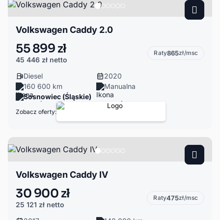
Volkswagen Caddy 2.0
55 899 zł
Raty
865
zł/msc
45 446 zł
netto
Diesel
2020
160 600 km
Manualna
Sosnowiec (Śląskie)
Zobacz oferty:
Volkswagen Caddy IV
30 900 zł
Raty
475
zł/msc
25 121 zł
netto