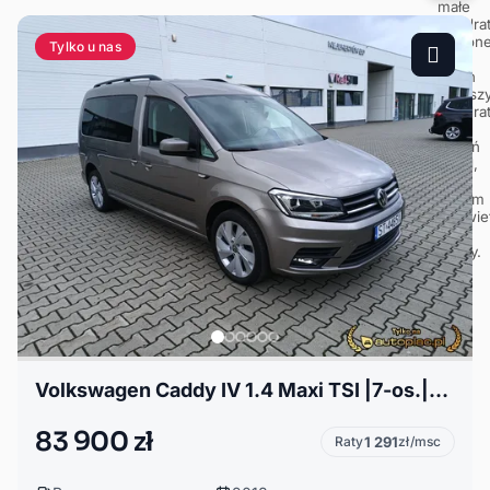
Tylko u nas
Volkswagen Caddy IV 1.4 Maxi TSI |7-os.|Salon PL|Bezwypadkowy/91 tys. km
83 900 zł
Raty
1 291
zł/msc