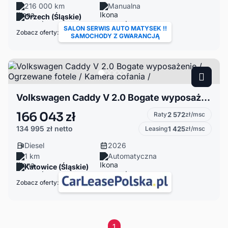
216 000 km
Manualna
Orzech (Śląskie)
SALON SERWIS AUTO MATYSEK !!
Zobacz oferty:
SAMOCHODY Z GWARANCJĄ
Volkswagen Caddy V 2.0 Bogate wyposażenie / Ogrzewane fotele / Kamera cofania /
166 043 zł
Raty
2 572
zł/msc
134 995 zł
netto
Leasing
1 425
zł/msc
Diesel
2026
1 km
Automatyczna
Katowice (Śląskie)
Zobacz oferty:
1