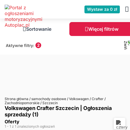
Wystaw za 0 zł
Sortowanie
Więcej filtrów
2
Aktywne filtry:
Strona główna
/
samochody osobowe
/
Volkswagen
/
Crafter
/
Zachodniopomorskie
/
Szczecin
Volkswagen Crafter Szczecin | Ogłoszenia
sprzedaży (1)
Oferty
1
- 1
z 1 znalezionych ogłoszeń