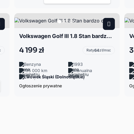
Volkswagen Golf III 1.8 Stan bardzo dobry
V
4 199 zł
3
c
Raty
64
zł/msc
Benzyna
1993
195 000 km
Manualna
Lwówek Śląski (Dolnośląskie)
Ogłoszenie prywatne
Og