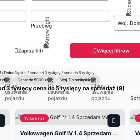
Woj. Doln
Przebieg
Zapisz filtr
Więcej filtrów
f
/
Dolnośląskie
/
cena od 3 tysięcy
/
cena do 5 tysięcy
 zł
Cena: do 5000 zł
Woj. Dolnośląskie
d 3 tysięcy cena do 5 tysięcy na sprzedaż (9)
Sor
Tylko u nas
Volkswagen Golf IV 1.4 Sprzedam VW
V