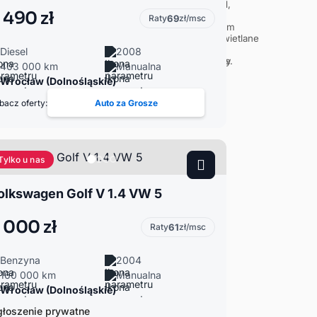
 490 zł
Raty
69
zł/msc
Diesel
2008
403 000 km
Manualna
Wrocław (Dolnośląskie)
bacz oferty:
Auto za Grosze
Tylko u nas
olkswagen Golf V 1.4 VW 5
 000 zł
Raty
61
zł/msc
Benzyna
2004
160 000 km
Manualna
Wrocław (Dolnośląskie)
łoszenie prywatne