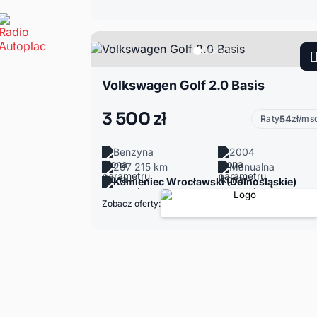
Volkswagen Golf 2.0 Basis
3 500 zł
Raty
54
zł/ms
Benzyna
2004
297 215 km
Manualna
Kamieniec Wrocławski (Dolnośląskie)
Zobacz oferty: