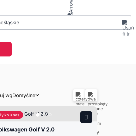
ośląskie
tuj wg
Domyślne
Tylko u nas
olkswagen Golf V 2.0