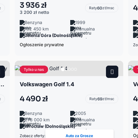
3 936 zł
4
c
Raty
60
zł/msc
3 200 zł
netto
Benzyna
1999
162 450 km
Manualna
Jelenia Góra (Dolnośląskie)
Ogłoszenie prywatne
Zo
Tylko u nas
 Golf V 2.0 5, GTI, uszkodzony
Volkswagen Golf 1.4
V
4 490 zł
4
c
Raty
69
zł/msc
Benzyna
2005
278 000 km
Manualna
Wrocław (Dolnośląskie)
Og
Zobacz oferty:
Auto za Grosze