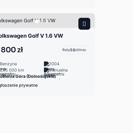
olkswagen Golf V 1.6 VW
 800 zł
Raty
58
zł/msc
Benzyna
2004
295 000 km
Manualna
Jelenia Góra (Dolnośląskie)
łoszenie prywatne