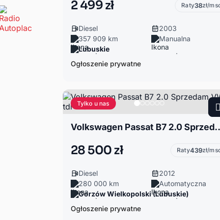
2 499 zł
Raty
38
zł/ms
Diesel
2003
357 909 km
Manualna
Lubuskie
Ogłoszenie prywatne
Tylko u nas
Volkswagen Passat B7 2.0 Sprz
28 500 zł
Raty
439
zł/ms
Diesel
2012
280 000 km
Automatyczna
Gorzów Wielkopolski (Lubuskie)
Ogłoszenie prywatne