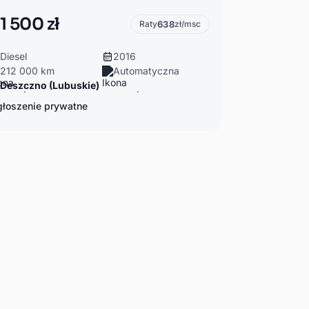
1 500 zł
Raty
638
zł/msc
Diesel
2016
212 000 km
Automatyczna
Deszczno (Lubuskie)
łoszenie prywatne