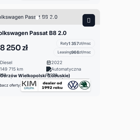
olkswagen Passat B8 2.0
Raty
1 357
zł/msc
8 250 zł
Leasing
966
zł/msc
Diesel
2022
149 715 km
Automatyczna
Gorzów Wielkopolski (Lubuskie)
bacz oferty: