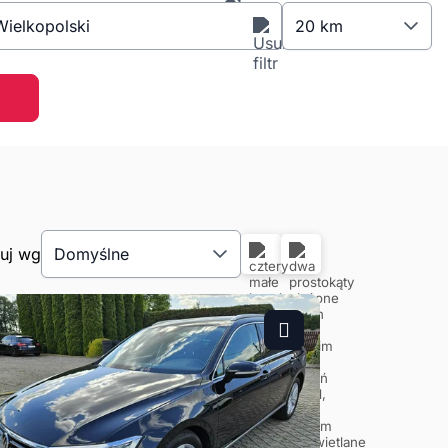
ielkopolski
20 km
tuj wg
Domyślne