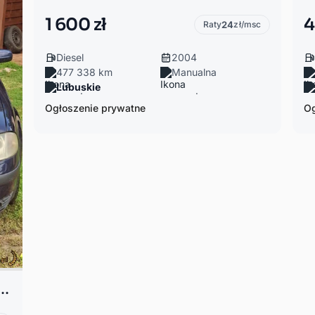
1 600 zł
4
Raty
24
zł/msc
Diesel
2004
477 338 km
Manualna
Lubuskie
Ogłoszenie prywatne
Og
assat B5 FL 1.9 1.9tdi 101km