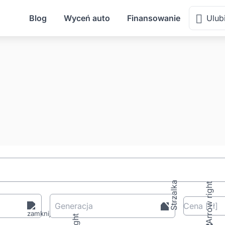
Blog
Wyceń auto
Finansowanie
Ulub
Generacja
Cena
[zł
]