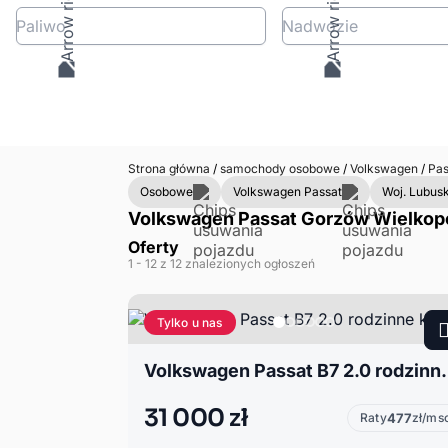
Paliwo
Nadwozie
Strona główna
/
samochody osobowe
/
Volkswagen
/
Pas
Osobowe
Volkswagen Passat
Woj. Lubusk
Volkswagen Passat Gorzów Wielkopol
Oferty
1
- 12
z 12 znalezionych ogłoszeń
Tylko u nas
Volkswagen Passa
31 000 zł
Raty
477
zł/ms