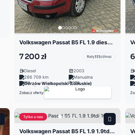
Volkswagen Passat B5 FL 1.9 diesel 101KM
7 200 zł
6
Raty
111
zł/msc
Diesel
2003
286 709 km
Manualna
Gorzów Wielkopolski (Lubuskie)
Zobacz oferty:
Zo
Tylko u nas
Volkswagen Passat B5 FL 1.9 1.9tdi 101km
V