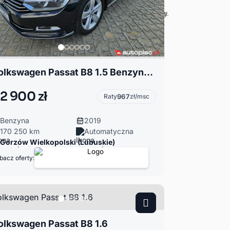
Volkswagen Passat B8 1.5 Benzyna 150KM DSG highline
2 900 zł
Raty
967
zł/msc
Benzyna
2019
170 250 km
Automatyczna
Gorzów Wielkopolski (Lubuskie)
bacz oferty:
olkswagen Passat B8 1.6