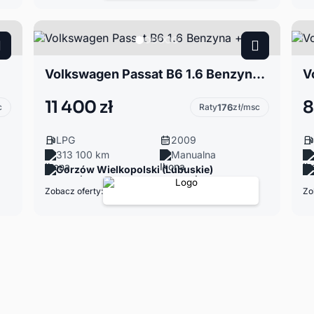
Volkswagen Passat B6 1.6 Benzyna + LPG
V
11 400 zł
8
c
Raty
176
zł/msc
LPG
2009
313 100 km
Manualna
Gorzów Wielkopolski (Lubuskie)
Zobacz oferty:
Zo