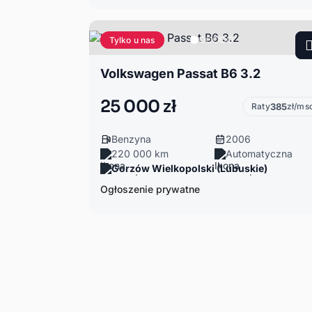
Tylko u nas
Volkswagen Passat B6 3.2
25 000 zł
Raty
385
zł/ms
Benzyna
2006
220 000 km
Automatyczna
Gorzów Wielkopolski (Lubuskie)
Ogłoszenie prywatne