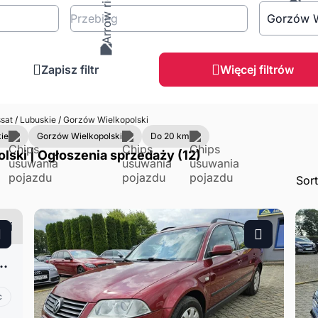
Przebieg
Gorzów W
Zapisz filtr
Więcej filtrów
sat
/
Lubuskie
/
Gorzów Wielkopolski
ie
Gorzów Wielkopolski
Do 20 km
ski | Ogłoszenia sprzedaży (12)
Sor
t B7 2.0 rodzinne kombi
c