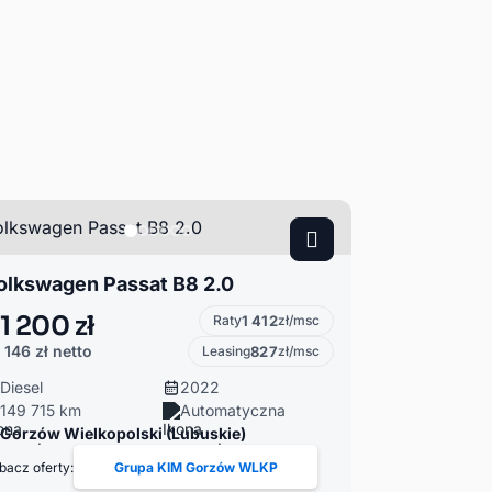
olkswagen Passat B8 2.0
1 200 zł
Raty
1 412
zł/msc
 146 zł
netto
Leasing
827
zł/msc
Diesel
2022
149 715 km
Automatyczna
Gorzów Wielkopolski (Lubuskie)
bacz oferty:
Grupa KIM Gorzów WLKP