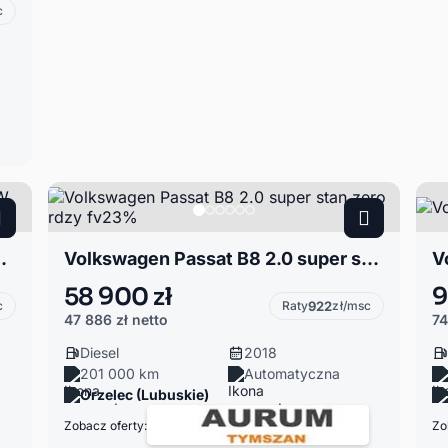
c
edam VW tdi 170km
Volkswagen Passat B8 2.0 super stan zero rdzy fv23%
V
58 900 zł
9
c
Raty
922
zł/msc
47 886 zł
netto
74
Diesel
2018
201 000 km
Automatyczna
Orzelec (Lubuskie)
Zobacz oferty:
Zo