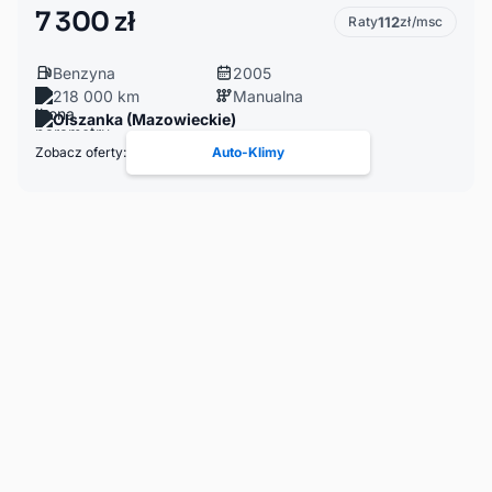
7 300 zł
Raty
112
zł/msc
Benzyna
2005
218 000 km
Manualna
Olszanka (Mazowieckie)
Zobacz oferty:
Auto-Klimy