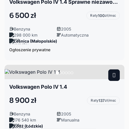
Volkswagen Polo IV 1.4 Sprawne niezawodne, małe w automacie
6 500 zł
Raty
100
zł/msc
Benzyna
2005
298 000 km
Automatyczna
Leśnica (Małopolskie)
Ogłoszenie prywatne
Volkswagen Polo IV 1.4
8 900 zł
Raty
137
zł/msc
Benzyna
2005
176 540 km
Manualna
Łódź (Łódzkie)