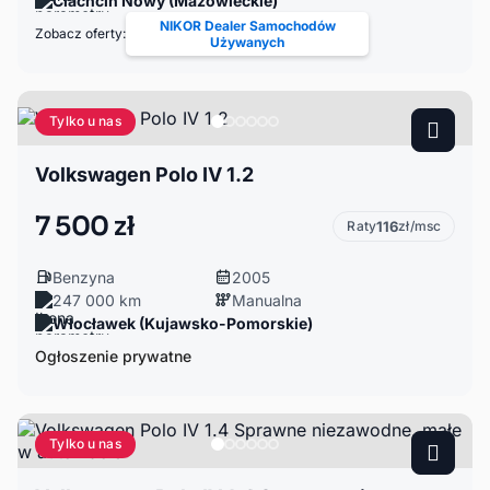
Ciachcin Nowy (Mazowieckie)
NIKOR Dealer Samochodów
Zobacz oferty:
Używanych
Tylko u nas
Volkswagen Polo IV 1.2
7 500 zł
Raty
116
zł/msc
Benzyna
2005
247 000 km
Manualna
Włocławek (Kujawsko-Pomorskie)
Ogłoszenie prywatne
Tylko u nas