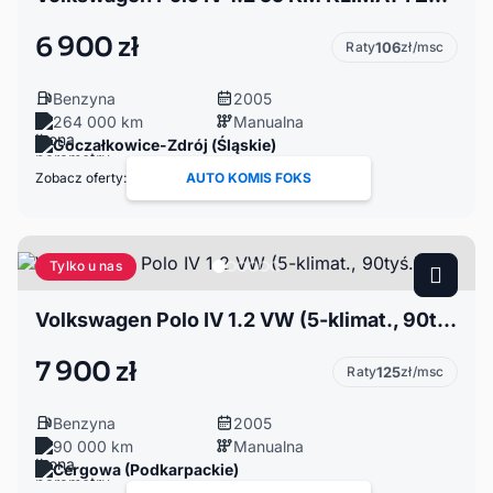
6 900 zł
Raty
106
zł/msc
Benzyna
2005
264 000 km
Manualna
Goczałkowice-Zdrój (Śląskie)
Zobacz oferty:
AUTO KOMIS FOKS
Tylko u nas
Volkswagen Polo IV 1.2 VW (5-klimat., 90tyś.km)
7 900 zł
Raty
125
zł/msc
Benzyna
2005
90 000 km
Manualna
Cergowa (Podkarpackie)