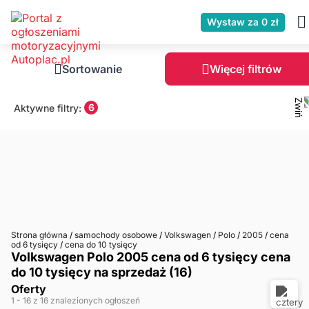
Wystaw za 0 zł
Sortowanie
Więcej filtrów
6
Aktywne filtry:
Strona główna
/
samochody osobowe
/
Volkswagen
/
Polo
/
2005
/
cena
od 6 tysięcy
/
cena do 10 tysięcy
Volkswagen Polo 2005 cena od 6 tysięcy cena
do 10 tysięcy na sprzedaż (16)
Oferty
1
- 16
z 16 znalezionych ogłoszeń