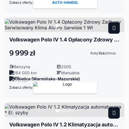
Zobacz oferty:
AUTO-HANDEL
Volkswagen Polo IV 1.4 Opłacony Zdrowy Zadbany Serwisowany Klima Alu Po Serwisie 1 Wł
9 999 zł
Raty
154
zł/msc
Benzyna
2005
184 000 km
Manualna
Kisielice (Warmińsko-Mazurskie)
Zobacz oferty:
Volkswagen Polo IV 1.2 Klimatyzacja automatyczna * El. szyby