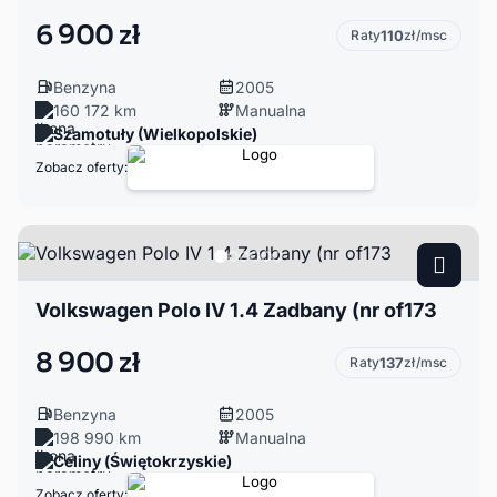
6 900 zł
Raty
110
zł/msc
Benzyna
2005
160 172 km
Manualna
Szamotuły (Wielkopolskie)
Zobacz oferty:
Volkswagen Polo IV 1.4 Zadbany (nr of173
8 900 zł
Raty
137
zł/msc
Benzyna
2005
198 990 km
Manualna
Celiny (Świętokrzyskie)
Zobacz oferty: