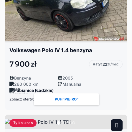
Volkswagen Polo IV 1.4 benzyna
7 900 zł
Raty
122
zł/msc
Benzyna
2005
260 000 km
Manualna
Pabianice (Łódzkie)
Zobacz oferty:
PUH"PIE-RO"
Tylko u nas