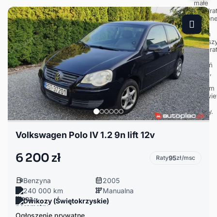
Volkswagen Polo IV 1.2 9n lift 12v
6 200 zł
Raty
95
zł/msc
Benzyna
2005
240 000 km
Manualna
Dwikozy (Świętokrzyskie)
Ogłoszenie prywatne