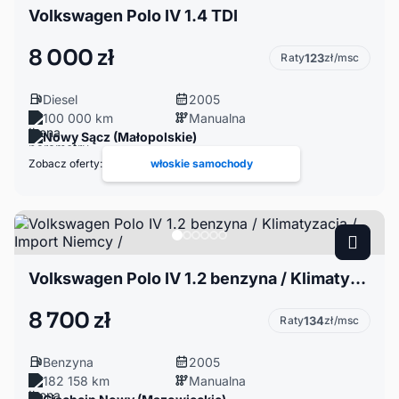
Volkswagen Polo IV 1.4 TDI
8 000 zł
Raty
123
zł/msc
Diesel
2005
100 000 km
Manualna
Nowy Sącz (Małopolskie)
Zobacz oferty:
włoskie samochody
Volkswagen Polo IV 1.2 benzyna / Klimatyzacja / Import Niemcy /
8 700 zł
Raty
134
zł/msc
Benzyna
2005
182 158 km
Manualna