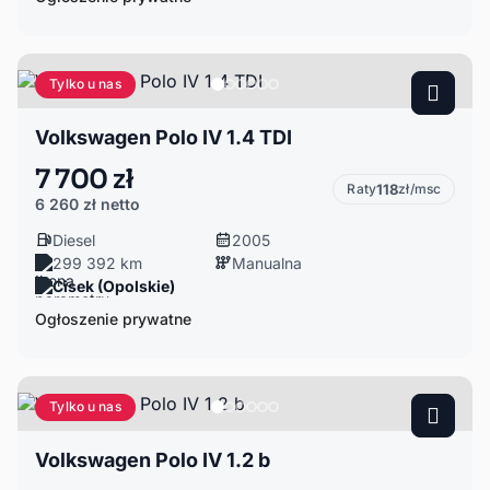
Tylko u nas
Volkswagen Polo IV 1.4 TDI
7 700 zł
Raty
118
zł/msc
6 260 zł
netto
Diesel
2005
299 392 km
Manualna
Cisek (Opolskie)
Ogłoszenie prywatne
Tylko u nas
Volkswagen Polo IV 1.2 b