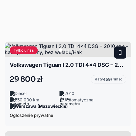
Tylko u nas
Volkswagen Tiguan I 2.0 TDI 4x4 DSG – 2010 rok – Ładny/ Zadbany, bez wkładu/Hak
29 800 zł
Raty
459
zł/msc
Diesel
2010
250 000 km
Automatyczna
Warszawa (Mazowieckie)
Ogłoszenie prywatne