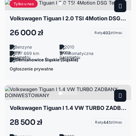
Tylko u nas
Volkswagen Tiguan I 2.0 TSI 4Motion DSG Team
26 000 zł
Raty
402
zł/msc
Benzyna
2010
227 669 km
Automatyczna
Siemianowice Śląskie (Śląskie)
Ogłoszenie prywatne
Volkswagen Tiguan I 1.4 VW TURBO ZADBANY DOINWESTOWANY
28 500 zł
Raty
441
zł/msc