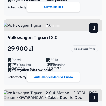
Zobacz oferty:
AUTO-FELIKS
Volkswagen Tiguan I 2.0
29 900 zł
Raty
463
zł/msc
Diesel
2010
200 000 km
Manualna
Myszyniec (Mazowieckie)
Zobacz oferty:
Auto-Handel Mariusz Gnoza