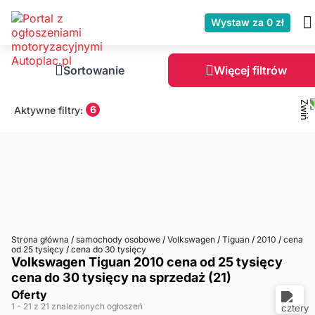
Wystaw za 0 zł
Sortowanie
Więcej filtrów
6
Aktywne filtry:
Strona główna
/
samochody osobowe
/
Volkswagen
/
Tiguan
/
2010
/
cena
od 25 tysięcy
/
cena do 30 tysięcy
Volkswagen Tiguan 2010 cena od 25 tysięcy
cena do 30 tysięcy na sprzedaż (21)
Oferty
1
- 21
z 21 znalezionych ogłoszeń