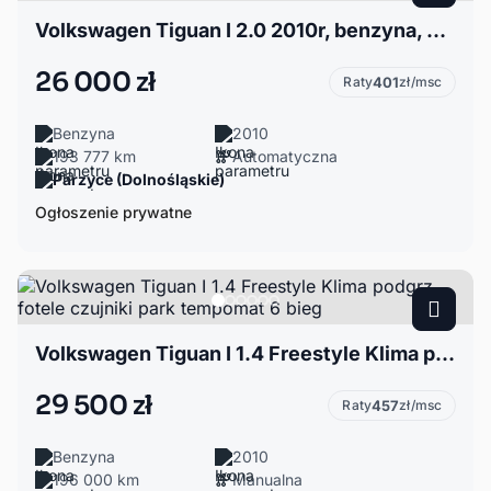
Volkswagen Tiguan I 2.0 2010r, benzyna, DSG, 4Motion
26 000 zł
Raty
401
zł/msc
Benzyna
2010
193 777 km
Automatyczna
Parzyce (Dolnośląskie)
Ogłoszenie prywatne
Volkswagen Tiguan I 1.4 Freestyle Klima podgrz fotele czujniki park tempomat 6 bieg
29 500 zł
Raty
457
zł/msc
Benzyna
2010
196 000 km
Manualna