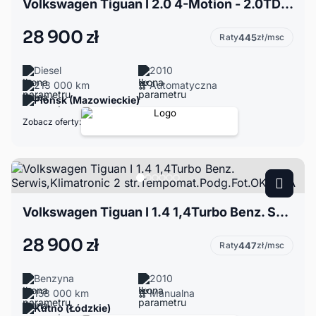
Volkswagen Tiguan I 2.0 4-Motion - 2.0TDI - DSG - Xenon - GWARANCJA - Zakup Door to Door
28 900 zł
Raty
445
zł/msc
Diesel
2010
213 000 km
Automatyczna
Płońsk (Mazowieckie)
Zobacz oferty:
Volkswagen Tiguan I 1.4 1,4Turbo Benz. Serwis,Klimatronic 2 str.Tempomat.Podg.Fot.OKAZJA
28 900 zł
Raty
447
zł/msc
Benzyna
2010
158 000 km
Manualna
Kutno (Łódzkie)