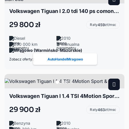
Volkswagen Tiguan I 2.0 tdi 140 ps comonrail 2010 stan bdb
29 800 zł
Raty
459
zł/msc
Diesel
2010
200 000 km
Manualna
Mrągowo (Warmińsko-Mazurskie)
Zobacz oferty:
AutoHandelMragowo
Volkswagen Tiguan I 1.4 TSI 4Motion Sport & Style
29 900 zł
Raty
463
zł/msc
Benzyna
2010