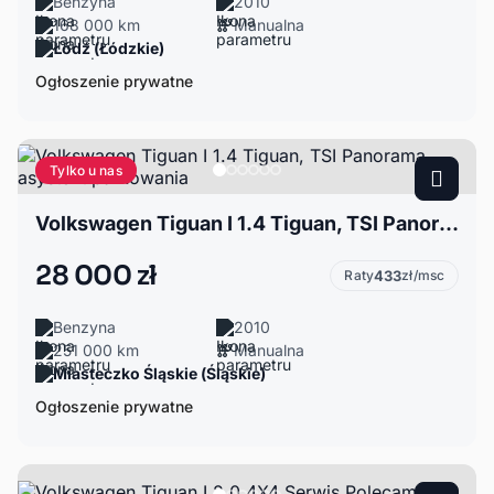
Benzyna
2010
168 000 km
Manualna
Łódź (Łódzkie)
Ogłoszenie prywatne
Tylko u nas
Volkswagen Tiguan I 1.4 Tiguan, TSI Panorama, asystent parkowania
28 000 zł
Raty
433
zł/msc
Benzyna
2010
251 000 km
Manualna
Miasteczko Śląskie (Śląskie)
Ogłoszenie prywatne