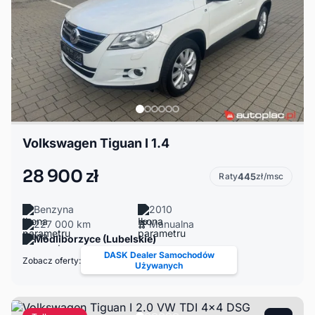
Volkswagen Tiguan I 1.4
28 900 zł
Raty
445
zł/msc
Benzyna
2010
227 000 km
Manualna
Modliborzyce (Lubelskie)
DASK Dealer Samochodów
Zobacz oferty:
Używanych