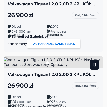
Volkswagen Tiguan I 2.0 2.0D 2 KPL KÓŁ Navi Hak Tempomat Sprowadzony Opłacony
26 900 zł
Raty
416
zł/msc
Diesel
2010
243 000 km
Manualna
Tarnogród (Lubelskie)
Zobacz oferty:
AUTO HANDEL KAMIL FELIKS
Volkswagen Tiguan I 2.0 2.0D 2 KPL KÓŁ Navi Hak Tempomat Sprowadzony Opłacony
26 900 zł
Raty
416
zł/msc
Diesel
2010
243 000 km
Manualna
Majdan Sieniawski (Podkarpackie)