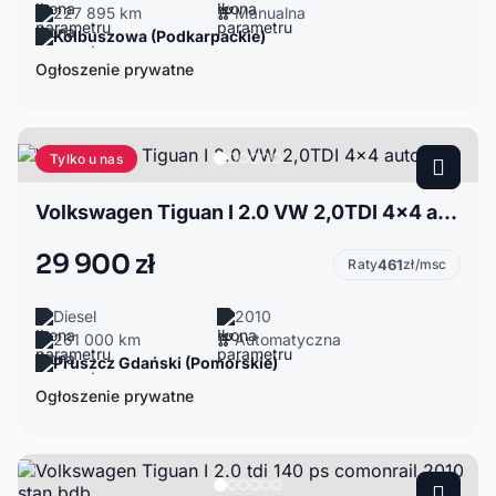
227 895 km
Manualna
Kolbuszowa (Podkarpackie)
Ogłoszenie prywatne
Tylko u nas
Volkswagen Tiguan I 2.0 VW 2,0TDI 4x4 automat
29 900 zł
Raty
461
zł/msc
Diesel
2010
261 000 km
Automatyczna
Pruszcz Gdański (Pomorskie)
Ogłoszenie prywatne