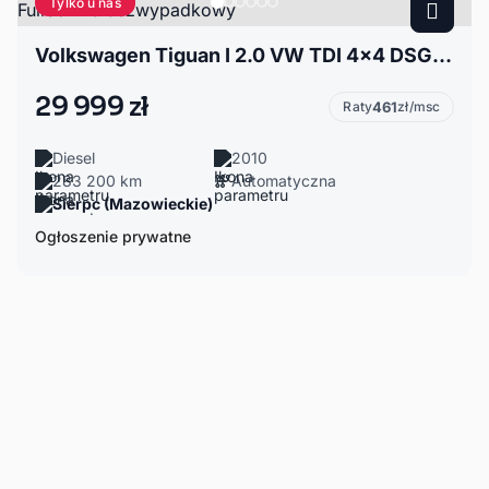
Tylko u nas
Volkswagen Tiguan I 2.0 VW TDI 4x4 DSG FullSerwis bezwypadkowy
29 999 zł
Raty
461
zł/msc
Diesel
2010
283 200 km
Automatyczna
Sierpc (Mazowieckie)
Ogłoszenie prywatne