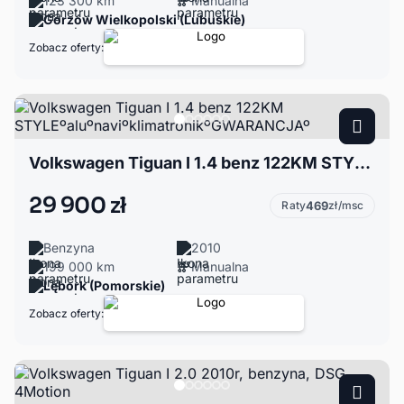
123 300 km
Manualna
Gorzów Wielkopolski (Lubuskie)
Zobacz oferty:
Volkswagen Tiguan I 1.4 benz 122KM STYLEºaluºnaviºklimatronikºGWARANCJAº
29 900 zł
Raty
469
zł/msc
Benzyna
2010
199 000 km
Manualna
Lębork (Pomorskie)
Zobacz oferty: