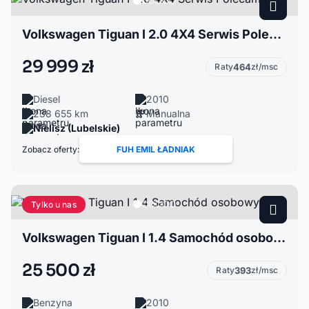
Volkswagen Tiguan I 2.0 4X4 Serwis Polecam
29 999 zł
Raty
464
zł/msc
Diesel
2010
238 655 km
Manualna
Nielisz (Lubelskie)
Zobacz oferty:
FUH EMIL ŁADNIAK
Tylko u nas
Volkswagen Tiguan I 1.4 Samochód osobowy
25 500 zł
Raty
393
zł/msc
Benzyna
2010