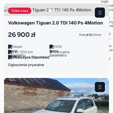
Tylko u nas
Volkswagen Tiguan 2.0 TDI 140 Ps 4Motion
26 900 zł
Raty
415
zł/msc
Diesel
2010
242 000 km
Manualna
Głubczyce (Opolskie)
Ogłoszenie prywatne