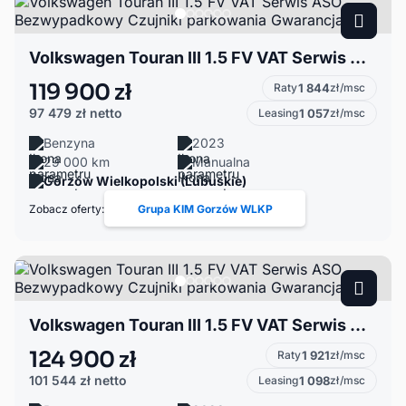
Volkswagen Touran III 1.5 FV VAT Serwis ASO Bezwypadkowy Czujniki parkowania Gwarancja
119 900 zł
Raty
1 844
zł/msc
97 479 zł
netto
Leasing
1 057
zł/msc
Benzyna
2023
29 000 km
Manualna
Gorzów Wielkopolski (Lubuskie)
Zobacz oferty:
Grupa KIM Gorzów WLKP
Volkswagen Touran III 1.5 FV VAT Serwis ASO Bezwypadkowy Czujniki parkowania Gwarancja
124 900 zł
Raty
1 921
zł/msc
101 544 zł
netto
Leasing
1 098
zł/msc