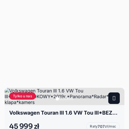
Tylko u nas
Volkswagen Touran III 1.6 VW Tou III*BEZWYPADKOWY*2019r.*Panorama*Radar*el. klapa*kamers
45 999 zł
Raty
707
zł/msc