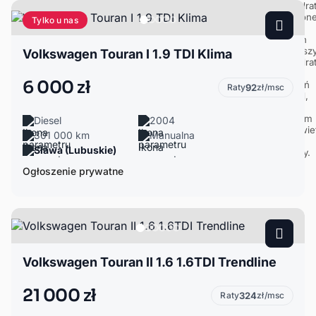
Tylko u nas
Volkswagen Touran I 1.9 TDI Klima
6 000 zł
Raty
92
zł/msc
Diesel
2004
301 000 km
Manualna
Sława (Lubuskie)
Ogłoszenie prywatne
Volkswagen Touran II 1.6 1.6TDI Trendline
21 000 zł
Raty
324
zł/msc