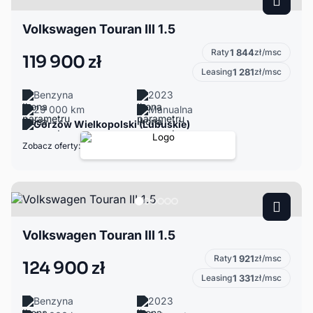
Volkswagen Touran III 1.5
Raty
1 844
zł/msc
119 900 zł
Leasing
1 281
zł/msc
Benzyna
2023
29 000 km
Manualna
Gorzów Wielkopolski (Lubuskie)
Zobacz oferty:
Volkswagen Touran III 1.5
Raty
1 921
zł/msc
124 900 zł
Leasing
1 331
zł/msc
Benzyna
2023