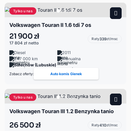
Tylko u nas
Volkswagen Touran II 1.6 tdi 7 os
21 900 zł
Raty
339
zł/msc
17 804 zł
netto
Diesel
2011
247 000 km
Manualna
Sulechów (Lubuskie)
Zobacz oferty:
Auto komis Gienek
Tylko u nas
Volkswagen Touran III 1.2 Benzynka tanio
26 500 zł
Raty
410
zł/msc