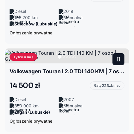
Diesel
2019
198 700 km
Manualna
Sulechów (Lubuskie)
Ogłoszenie prywatne
Tylko u nas
Volkswagen Touran I 2.0 TDI 140 KM | 7 osób | Gwint MTS 18"
14 500 zł
Raty
223
zł/msc
Diesel
2007
350 000 km
Manualna
Żagań (Lubuskie)
Ogłoszenie prywatne