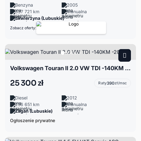
Benzyna
2005
337 721 km
Manualna
Skwierzyna (Lubuskie)
Zobacz oferty:
Volkswagen Touran II 2.0 VW TDI -140KM -2012r
25 300 zł
Raty
390
zł/msc
Diesel
2012
256 651 km
Manualna
Żagań (Lubuskie)
Ogłoszenie prywatne