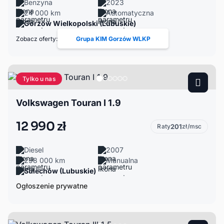
Benzyna
2023
24 000 km
Automatyczna
Gorzów Wielkopolski (Lubuskie)
Zobacz oferty:
Grupa KIM Gorzów WLKP
Tylko u nas
Volkswagen Touran I 1.9
12 990 zł
Raty
201
zł/msc
Diesel
2007
298 000 km
Manualna
Sulechów (Lubuskie)
Ogłoszenie prywatne