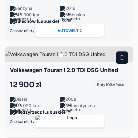
Benzyna
2016
143 000 km
Manualna
Sulechów (Lubuskie)
Zobacz oferty:
AUTOWELT 2
Volkswagen Touran I 2.0 TDI DSG United
12 900 zł
Raty
199
zł/msc
Diesel
2008
415 020 km
Automatyczna
Międzyrzecz (Lubuskie)
Zobacz oferty: