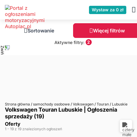
Wystaw za 0 zł
Sortowanie
Więcej filtrów
2
Aktywne filtry:
Strona główna
/
samochody osobowe
/
Volkswagen
/
Touran
/
Lubuskie
Volkswagen Touran Lubuskie | Ogłoszenia
sprzedaży (19)
Oferty
1
- 19
z 19 znalezionych ogłoszeń