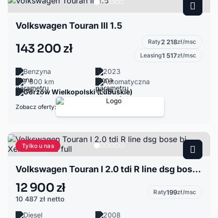
Volkswagen Touran III 1.5
Raty
2 218
zł/msc
143 200 zł
Leasing
1 517
zł/msc
Benzyna
2023
7 800 km
Automatyczna
Gorzów Wielkopolski (Lubuskie)
Zobacz oferty:
Tylko u nas
Volkswagen Touran I 2.0 tdi R line dsg bose bi Xenonkamera full
12 900 zł
Raty
199
zł/msc
10 487 zł
netto
Diesel
2008