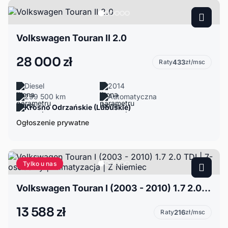
Volkswagen Touran II 2.0
28 000 zł
Raty
433
zł/msc
Diesel
2014
299 500 km
Automatyczna
Krosno Odrzańskie (Lubuskie)
Ogłoszenie prywatne
Tylko u nas
Volkswagen Touran I (2003 - 2010) 1.7 2.0 TDI | 7-osobowy | Klimatyzacja | Z Niemiec
13 588 zł
Raty
216
zł/msc