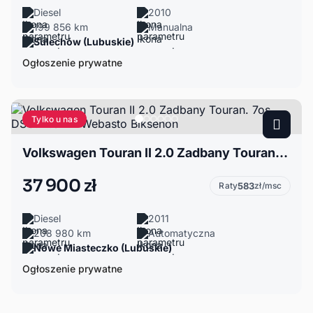
Diesel
2010
199 856 km
Manualna
Sulechów (Lubuskie)
Ogłoszenie prywatne
Tylko u nas
Volkswagen Touran II 2.0 Zadbany Touran. 7os. DSG. 2.0TDI Webasto Biksenon
37 900 zł
Raty
583
zł/msc
Diesel
2011
208 980 km
Automatyczna
Nowe Miasteczko (Lubuskie)
Ogłoszenie prywatne