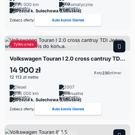
225 000 km
Automatyczna
Brzezie k. Sulechowa (Lubuskie)
Zobacz oferty:
Auto komis Gienek
Tylko u nas
Volkswagen Touran I 2.0 cross cantruy TDI Jeden właściciel servis do końca.
14 900 zł
Raty
230
zł/msc
12 113 zł
netto
Diesel
2007
255 000 km
Manualna
Brzezie k. Sulechowa (Lubuskie)
Zobacz oferty:
Auto komis Gienek