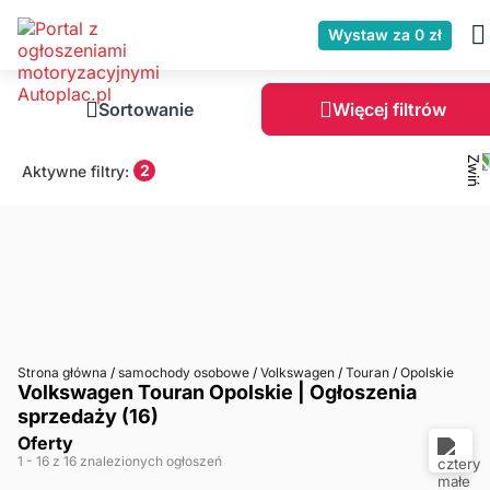
Wystaw za 0 zł
Sortowanie
Więcej filtrów
2
Aktywne filtry:
Strona główna
/
samochody osobowe
/
Volkswagen
/
Touran
/
Opolskie
Volkswagen Touran Opolskie | Ogłoszenia
sprzedaży (16)
Oferty
1
- 16
z 16 znalezionych ogłoszeń