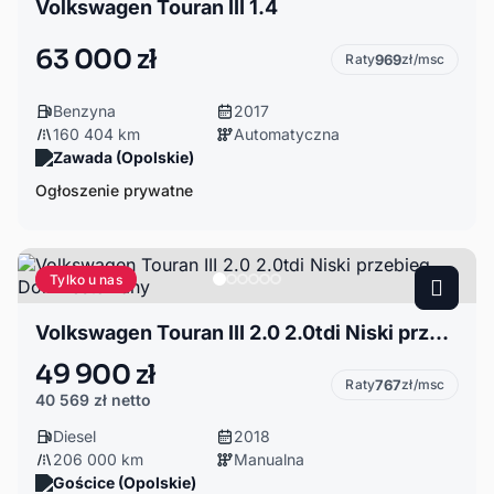
Volkswagen Touran III 1.4
63 000 zł
Raty
969
zł/msc
Benzyna
2017
160 404 km
Automatyczna
Zawada (Opolskie)
Ogłoszenie prywatne
Tylko u nas
Volkswagen Touran III 2.0 2.0tdi Niski przebieg Doinwestowany
49 900 zł
Raty
767
zł/msc
40 569 zł
netto
Diesel
2018
206 000 km
Manualna
Gościce (Opolskie)