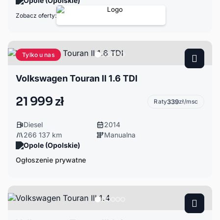
Opole (Opolskie)
Zobacz oferty:
Tylko u nas
Volkswagen Touran II 1.6 TDI
21 999 zł
Raty
339
zł/msc
Diesel
2014
266 137 km
Manualna
Opole (Opolskie)
Ogłoszenie prywatne