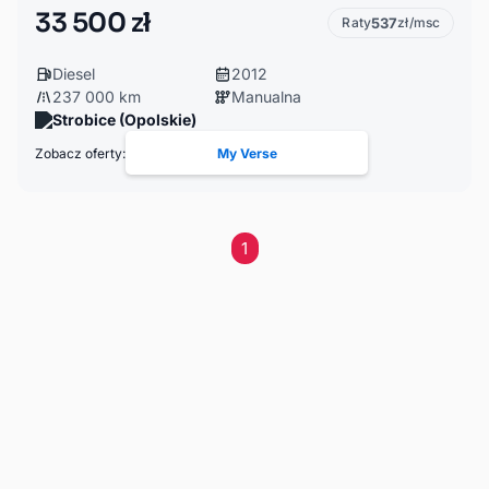
33 500 zł
Raty
537
zł/msc
Diesel
2012
237 000 km
Manualna
Strobice (Opolskie)
Zobacz oferty:
My Verse
1