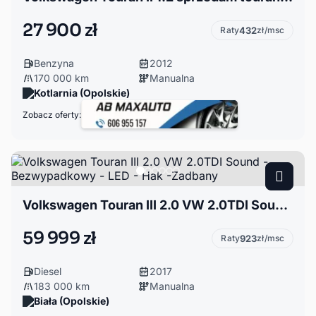
27 900 zł
Raty
432
zł/msc
Benzyna
2012
170 000 km
Manualna
Kotlarnia (Opolskie)
Zobacz oferty:
Volkswagen Touran III 2.0 VW 2.0TDI Sound - Bezwypadkowy - LED - Hak -Zadbany
59 999 zł
Raty
923
zł/msc
Diesel
2017
183 000 km
Manualna
Biała (Opolskie)