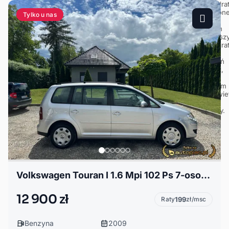
Tylko u nas
Volkswagen Touran I 1.6 Mpi 102 Ps 7-osobowy
12 900 zł
Raty
199
zł/msc
Benzyna
2009