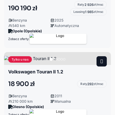
Raty
2 926
zł/msc
190 190 zł
Leasing
1 985
zł/msc
Benzyna
2025
540 km
Automatyczna
Opole (Opolskie)
Zobacz oferty:
Tylko u nas
Volkswagen Touran II 1.2
18 900 zł
Raty
292
zł/msc
Benzyna
2011
210 000 km
Manualna
Olesno (Opolskie)
Zobacz oferty: