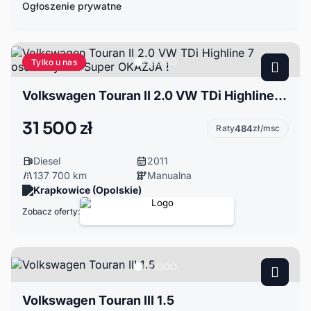
Ogłoszenie prywatne
Tylko u nas
Volkswagen Touran II 2.0 VW TDi Highline 7 osobowy Full Super OKAZJA !
31 500 zł
Raty
484
zł/msc
Diesel
2011
137 700 km
Manualna
Krapkowice (Opolskie)
Zobacz oferty:
Volkswagen Touran III 1.5