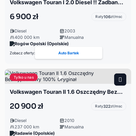
Volkswagen Touran I 2.0 Diesel !! Zadbany !! Klima !!
6 900 zł
Raty
106
zł/msc
Diesel
2003
400 000 km
Manualna
Rogów Opolski (Opolskie)
Zobacz oferty:
Auto Bartek
Tylko u nas
Volkswagen Touran II 1.6 Oszczędny Bezwypadkowy 100% Oryginał
20 900 zł
Raty
322
zł/msc
Diesel
2010
237 000 km
Manualna
Radawie (Opolskie)