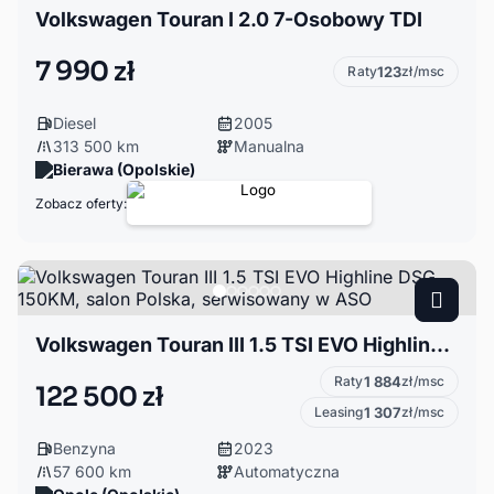
Volkswagen Touran I 2.0 7-Osobowy TDI
7 990 zł
Raty
123
zł/msc
Diesel
2005
313 500 km
Manualna
Bierawa (Opolskie)
Zobacz oferty:
Volkswagen Touran III 1.5 TSI EVO Highline DSG 150KM, salon Polska, serwisowany w ASO
Raty
1 884
zł/msc
122 500 zł
Leasing
1 307
zł/msc
Benzyna
2023
57 600 km
Automatyczna