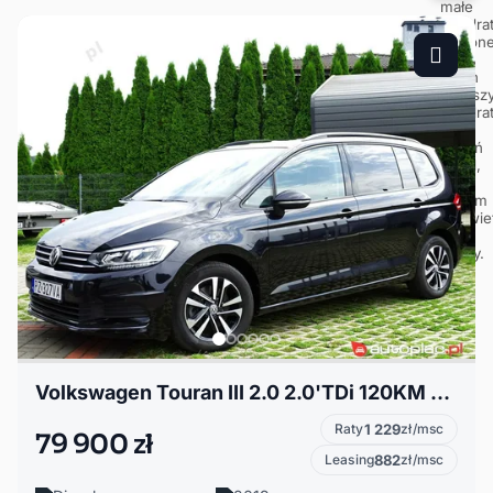
Volkswagen Touran III 2.0 2.0'TDi 120KM HighLine Premium Polski Salon! BogateWyp! tylko 57000km!
Raty
1 229
zł/msc
79 900 zł
Leasing
882
zł/msc