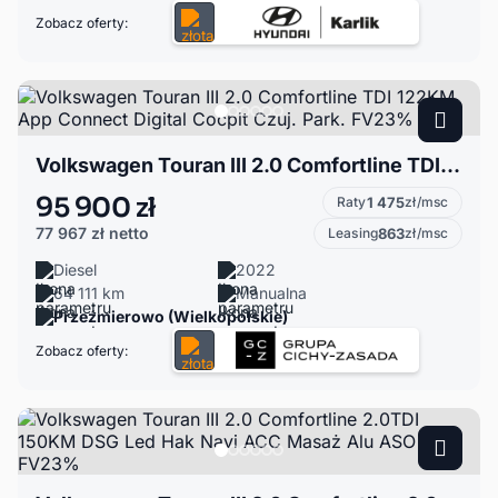
Zobacz oferty:
Volkswagen Touran III 2.0 Comfortline TDI 122KM App Connect Digital Cocpit Czuj. Park. FV23%
95 900 zł
Raty
1 475
zł/msc
77 967 zł
netto
Leasing
863
zł/msc
Diesel
2022
64 111 km
Manualna
Przeźmierowo (Wielkopolskie)
Zobacz oferty: