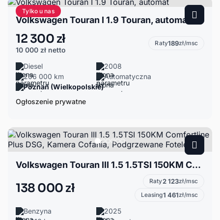
Tylko u nas
Volkswagen Touran I 1.9 Touran, automat
12 300 zł
Raty
189
zł/msc
10 000 zł
netto
Diesel
2008
206 000 km
Automatyczna
Poznań (Wielkopolskie)
Ogłoszenie prywatne
Volkswagen Touran III 1.5 1.5TSI 150KM Comfortline Plus DSG, Kamera Cofania, Podgrzewane Fotele,
Raty
2 123
zł/msc
138 000 zł
Leasing
1 461
zł/msc
Benzyna
2025