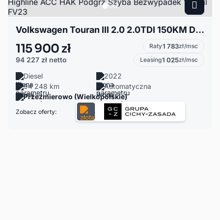
Volkswagen Touran III 2.0 2.0TDI 150KM DSG Highline ACC HAK Podgrz.Szyba Bezwypadek Virtual FV23
115 900 zł
Raty
1 783
zł/msc
94 227 zł
netto
Leasing
1 025
zł/msc
Diesel
2022
94 248 km
Automatyczna
Przeźmierowo (Wielkopolskie)
Zobacz oferty: