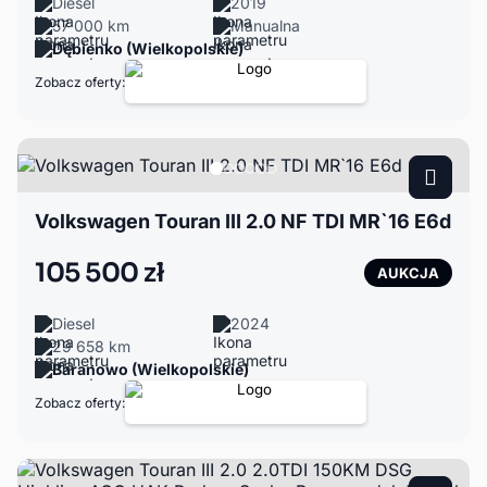
Diesel
2019
57 000 km
Manualna
Dębienko (Wielkopolskie)
Zobacz oferty:
Volkswagen Touran III 2.0 NF TDI MR`16 E6d
105 500 zł
AUKCJA
Diesel
2024
29 658 km
Baranowo (Wielkopolskie)
Zobacz oferty: