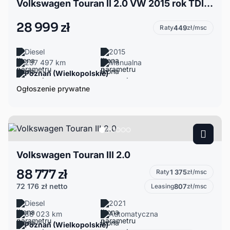
Volkswagen Touran II 2.0 VW 2015 rok TDI 140 KM
28 999 zł
Raty
449
zł/msc
Diesel
2015
237 497 km
Manualna
Poznań (Wielkopolskie)
Ogłoszenie prywatne
Volkswagen Touran III 2.0
88 777 zł
Raty
1 375
zł/msc
72 176 zł
netto
Leasing
807
zł/msc
Diesel
2021
88 023 km
Automatyczna
Poznań (Wielkopolskie)