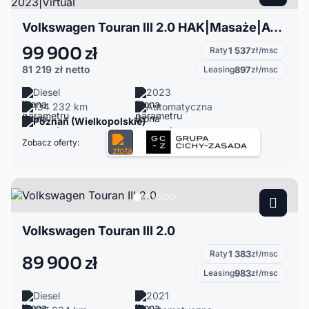
Volkswagen Touran III 2.0 HAK|Masaże|ACC|Keyless|IQ led|Faktura VAT\ Model 2023|Virtual
99 900 zł
Raty
1 537
zł/msc
81 219 zł
netto
Leasing
897
zł/msc
Diesel
2023
134 232 km
Automatyczna
Poznań (Wielkopolskie)
Zobacz oferty:
Volkswagen Touran III 2.0
Raty
1 383
zł/msc
89 900 zł
Leasing
983
zł/msc
Diesel
2021