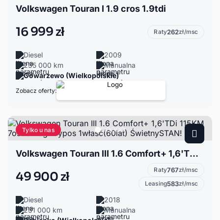
Volkswagen Touran I 1.9 cros 1.9tdi
16 999 zł
Raty
262
zł/msc
Diesel
2009
235 000 km
Manualna
Gowarzewo (Wielkopolskie)
Zobacz oferty:
Tylko u nas
Volkswagen Touran III 1.6 Comfort+ 1,6'TDi 115KM 7osób Bog.Wypos 1właść(60lat) ŚwietnySTAN!
Raty
767
zł/msc
49 900 zł
Leasing
583
zł/msc
Diesel
2018
231 000 km
Manualna