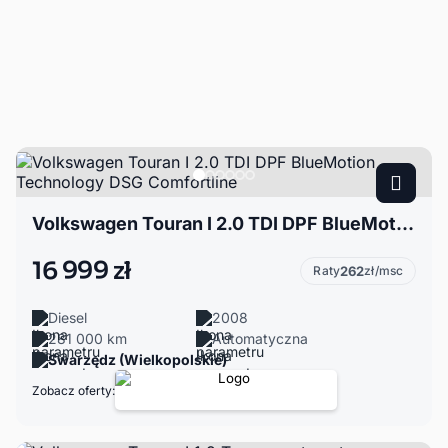
Volkswagen Touran I 2.0 TDI DPF BlueMotion Technology DSG Comfortline
16 999 zł
Raty
262
zł/msc
Diesel
2008
281 000 km
Automatyczna
Swarzędz (Wielkopolskie)
Zobacz oferty: