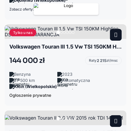
Dębienko (Wielkopolskie)
Zobacz oferty:
Tylko u nas
Volkswagen Touran III 1.5 Vw TSI 150KM Highline DSG 2023 GWARANCJA
144 000 zł
Raty
2 215
zł/msc
Benzyna
2023
27 500 km
Automatyczna
Kicin (Wielkopolskie)
Ogłoszenie prywatne