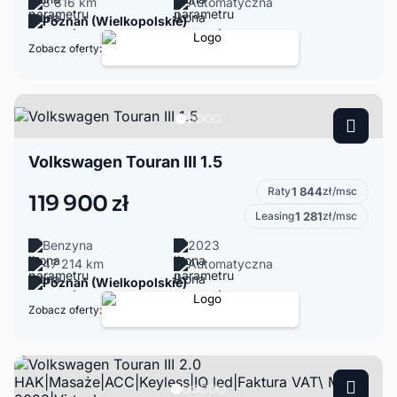
8 816 km
Automatyczna
Poznań (Wielkopolskie)
Zobacz oferty:
Volkswagen Touran III 1.5
Raty
1 844
zł/msc
119 900 zł
Leasing
1 281
zł/msc
Benzyna
2023
47 214 km
Automatyczna
Poznań (Wielkopolskie)
Zobacz oferty: