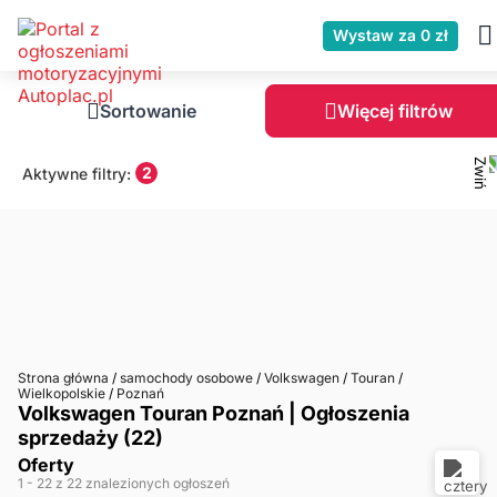
Wystaw za 0 zł
Sortowanie
Więcej filtrów
2
Aktywne filtry:
Strona główna
/
samochody osobowe
/
Volkswagen
/
Touran
/
Wielkopolskie
/
Poznań
Volkswagen Touran Poznań | Ogłoszenia
sprzedaży (22)
Oferty
1
- 22
z 22 znalezionych ogłoszeń