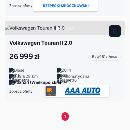
Zobacz oferty:
RZEPECKI MROCZKOWSKI
Volkswagen Touran II 2.0
26 999 zł
Raty
161
zł/msc
Diesel
2014
302 828 km
Automatyczna
Poznań (Wielkopolskie)
Zobacz oferty:
1