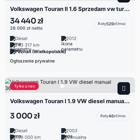
Volkswagen Touran II 1.6 Sprzedam vw turan auto stan dobry więcej informacji pod numerem tel
34 440 zł
Raty
529
zł/msc
28 000 zł
netto
Diesel
2012
243 317 km
Poznań (Wielkopolskie)
Ogłoszenie prywatne
Tylko u nas
Volkswagen Touran I 1.9 VW diesel manual 368000km
3 000 zł
Raty
46
zł/msc
Diesel
2003
368 000 km
Manualna