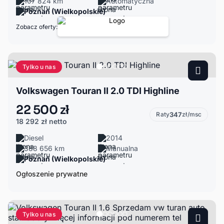
107 824 km
Automatyczna
Poznań (Wielkopolskie)
Zobacz oferty:
Tylko u nas
Volkswagen Touran II 2.0 TDI Highline
22 500 zł
Raty
347
zł/msc
18 292 zł
netto
Diesel
2014
388 656 km
Manualna
Poznań (Wielkopolskie)
Ogłoszenie prywatne
Tylko u nas