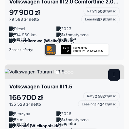
Volkswagen Touran III 2.0 Comfortline 2.0TDI 150KM DSG Led Hak Navi ACC Masaż Alu ASO FV23%
97 900 zł
Raty
1 506
zł/msc
79 593 zł
netto
Leasing
879
zł/msc
Diesel
2023
104 969 km
Automatyczna
Przeźmierowo (Wielkopolskie)
Zobacz oferty:
Volkswagen Touran III 1.5
166 700 zł
Raty
2 582
zł/msc
135 528 zł
netto
Leasing
1 424
zł/msc
Benzyna
2026
0 km
Automatyczna
Poznań (Wielkopolskie)